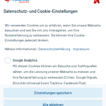
Datenschutz- und Cookie-Einstellungen
Wir verwenden Cookies um zu erfahren, wann Sie unsere Webseite
besuchen und wie Sie mit uns interagieren, um Ihre
Nutzererfahrung zu verbessern. Sie können Ihre Cookie-
Alle Preise gelten inkl. MwSt., ggf. zzgl. Versandkosten
Einstellungen jederzeit ändern.
Informationen auf dieser Website werden ausschließlich für
informative Zwecke zur Verfügung gestellt. Sie ersetzen keinesfalls
Nähere Informationen:
Datenschutzerklärung
Impressum
die Untersuchung und Behandlung durch einen Arzt. Bitte
beachten Sie, dass hierdurch weder Diagnosen gestellt noch
Google Analytics
Therapien eingeleitet werden können. | Diese Webseite benutzt
Mit diesen Cookies können wir Besuche und Trafficquellen
Google Analytics. Lesen Sie bitte dazu die wichtigen Hinweise in
unserer Datenschutzerklärung. Für den Widerruf einer Bestellung
zählen, um die Leistung unserer Webseite zu messen und
nutzen Sie das Formular:
Ihre Nutzererfahrung zu verbessern (Criteo, Google Signals,
Bing Ads Universal Event Tracking, Facebook Pixel,
Vertrag widerrufen
Youtube-Social Plugin).
Einstellungen speichern
Wir weisen darauf hin, dass die
Datenschutzbestimmungen von
Google Analytics
nicht
Alle ablehnen
*Hinweise zu unseren Aktionen und Bewertungen
zwingend den Europäischen Anforderungen gem. EU-