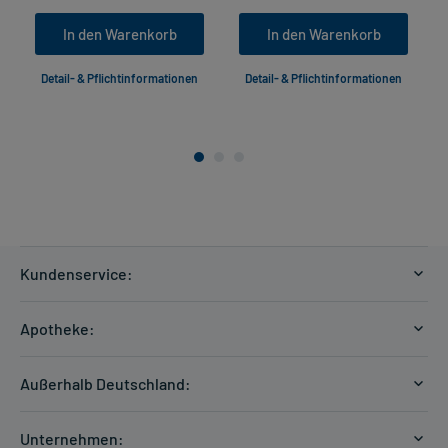
In den Warenkorb
In den Warenkorb
Detail- & Pflichtinformationen
Detail- & Pflichtinformationen
Kundenservice:
Versandkosten
Apotheke:
Zahlungsarten
Ratgeber
Kontakt
Außerhalb Deutschland:
E-Rezept
FAQ
Versandkosten Schweiz
Papierrezept einlösen
Hilfe
Unternehmen: