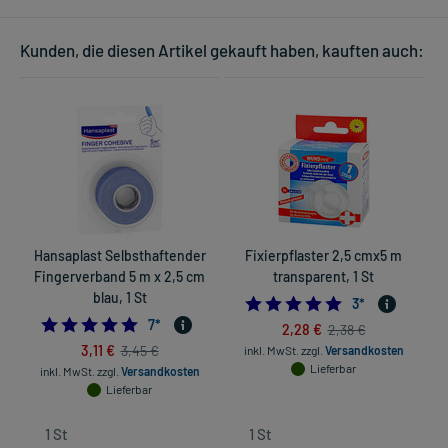
Kunden, die diesen Artikel gekauft haben, kauften auch:
Hansaplast Selbsthaftender
Fixierpflaster 2,5 cmx5 m
Fingerverband 5 m x 2,5 cm
transparent, 1 St
blau, 1 St
5.0
3
*
4.714285714285714
7
*
2,28 €
2,38 €
3,11 €
3,45 €
inkl. MwSt.
zzgl.
Versandkosten
Lieferbar
inkl. MwSt.
zzgl.
Versandkosten
Lieferbar