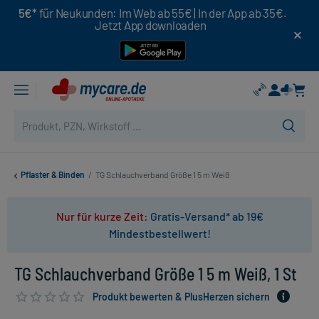
5€*
für Neukunden: Im Web ab 55€ | In der App ab 35€.
Jetzt App downloaden
Pflaster & Binden
/
TG Schlauchverband Größe 1 5 m Weiß
Nur für kurze Zeit:
Gratis-Versand* ab 19€
Mindestbestellwert!
TG Schlauchverband Größe 1 5 m Weiß, 1 St
Produkt bewerten & PlusHerzen sichern