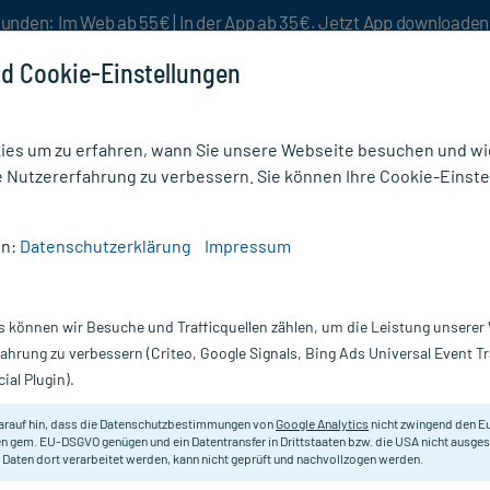
unden: Im Web ab 55€ | In der App ab 35€. Jetzt App downloade
d Cookie-Einstellungen
es um zu erfahren, wann Sie unsere Webseite besuchen und wie
e Nutzererfahrung zu verbessern. Sie können Ihre Cookie-Einste
nlösen
Rezeptur
Aktion %
en:
Datenschutzerklärung
Impressum
MET D30
s können wir Besuche und Trafficquellen zählen, um die Leistung unsere
Nur für kurze Zeit:
Gratis-Versand* ab 19€ Mindestbestellwert!
fahrung zu verbessern (Criteo, Google Signals, Bing Ads Universal Event 
ial Plugin).
arauf hin, dass die Datenschutzbestimmungen von
Google Analytics
nicht zwingend den E
Homöopathisches Arzneimittel.
n gem. EU-DSGVO genügen und ein Datentransfer in Drittstaaten bzw. die USA nicht ausg
 Daten dort verarbeitet werden, kann nicht geprüft und nachvollzogen werden.
Darreichung:
Gl