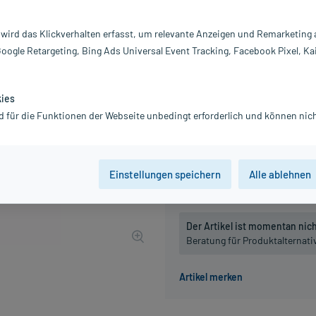
Inhalt:
10
PZN:
0
 wird das Klickverhalten erfasst, um relevante Anzeigen und Remarketing
Hersteller:
DH
Google Retargeting, Bing Ads Universal Event Tracking, Facebook Pixel, Ka
12,38 €
UVP
14,45 €
124
P
inkl. MwSt.
zzgl.
Versandkosten
kies
Grundpreis: 1.238,00 € / kg
d für die Funktionen der Webseite unbedingt erforderlich und können nich
Packungseinheit
Einstellungen speichern
Alle ablehnen
10 g
, D12
10 g
, D30
Der Artikel ist momentan nicht
Beratung für Produktalternat