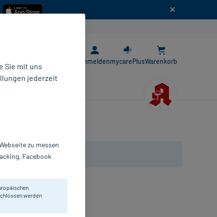
n
E-Rezept App
Anmelden
mycarePlus
Warenkorb
 Sie mit uns
llungen jederzeit
r Webseite zu messen
Tracking, Facebook
uropäischen
eschlossen werden
obuli