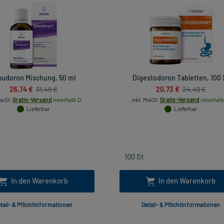
nudoron Mischung, 50 ml
Digestodoron Tabletten, 100 
26,74 €
20,73 €
31,49 €
24,49 €
MwSt.
Gratis-Versand
innerhalb D.
inkl. MwSt.
Gratis-Versand
innerhalb
Lieferbar
Lieferbar
In den Warenkorb
In den Warenkorb
tail- & Pflichtinformationen
Detail- & Pflichtinformationen