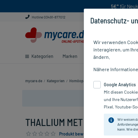
5€*
für Neuk
Hotline 03491-877012
Datenschutz- un
Wir verwenden Cooki
interagieren, um Ihr
Kategorien
Marken
Ratgeber
E-Rezept ei
ändern.
Nähere Information
mycare.de
/
Kategorien
/
Homöopathie
/
Einzelmittel
/
THALLIUM 
Google Analytics
Mit diesen Cookie
und Ihre Nutzerer
Pixel, Youtube-Soc
THALLIUM MET D30, 10 g
Wir weisen d
Anforderunge
kann. Wie die
Produkt bewerten & PlusHerzen sichern