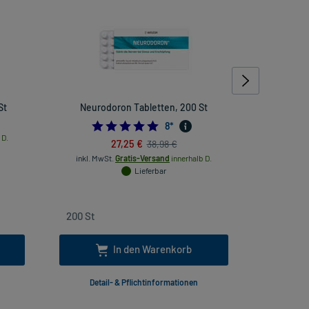
St
Neurodoron Tabletten, 200 St
4.875
8
*
 D.
inkl. Mw
27,25 €
38,98 €
inkl. MwSt.
Gratis-Versand
innerhalb D.
Lieferbar
In den Warenkorb
Detail- & Pflichtinformationen
Deta