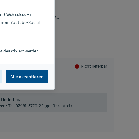
 g
7249889
 auf Webseiten zu
U-Arzneimittel GmbH & Co. KG
irion, Youtube-Social
lusHerzen sammeln
t deaktiviert werden.
Nicht lieferbar
Alle akzeptieren
 lieferbar.
iven:
Tel. 03491-8770120 (gebührenfrei)