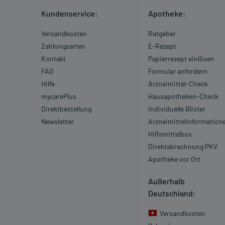
Kundenservice:
Apotheke:
Versandkosten
Ratgeber
Zahlungsarten
E-Rezept
Kontakt
Papierrezept einlösen
FAQ
Formular anfordern
Hilfe
Arzneimittel-Check
mycarePlus
Hausapotheken-Check
Direktbestellung
Individuelle Blister
Newsletter
Arzneimittelinformation
Hilfsmittelbox
Direktabrechnung PKV
Apotheke vor Ort
Außerhalb
Deutschland:
Versandkosten