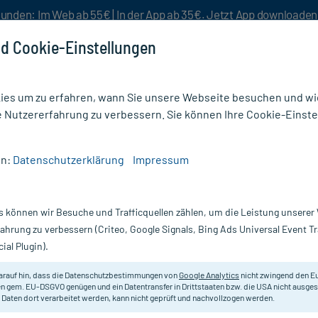
unden: Im Web ab 55€ | In der App ab 35€. Jetzt App downloade
d Cookie-Einstellungen
es um zu erfahren, wann Sie unsere Webseite besuchen und wie
e Nutzererfahrung zu verbessern. Sie können Ihre Cookie-Einste
nlösen
Rezeptur
Aktion %
en:
Datenschutzerklärung
Impressum
0 Globuli
s können wir Besuche und Trafficquellen zählen, um die Leistung unsere
Nur für kurze Zeit:
Gratis-Versand* ab 19€ Mindestbestellwert!
fahrung zu verbessern (Criteo, Google Signals, Bing Ads Universal Event 
ial Plugin).
DHU - Einzelmittel
arauf hin, dass die Datenschutzbestimmungen von
Google Analytics
nicht zwingend den E
n gem. EU-DSGVO genügen und ein Datentransfer in Drittstaaten bzw. die USA nicht ausg
 Daten dort verarbeitet werden, kann nicht geprüft und nachvollzogen werden.
Homöopathisches Arzneimittel.