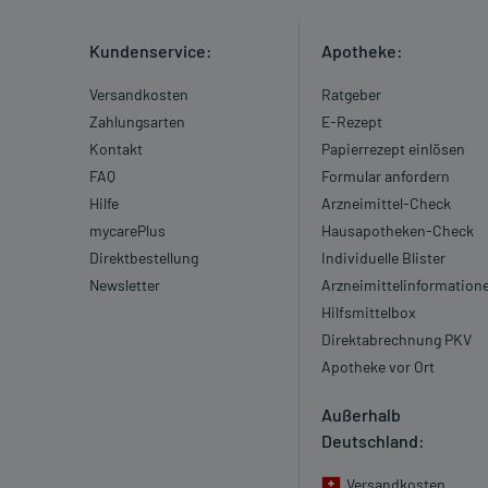
Kundenservice:
Apotheke:
Versandkosten
Ratgeber
Zahlungsarten
E-Rezept
Kontakt
Papierrezept einlösen
FAQ
Formular anfordern
Hilfe
Arzneimittel-Check
mycarePlus
Hausapotheken-Check
Direktbestellung
Individuelle Blister
Newsletter
Arzneimittelinformation
Hilfsmittelbox
Direktabrechnung PKV
Apotheke vor Ort
Außerhalb
Deutschland:
Versandkosten