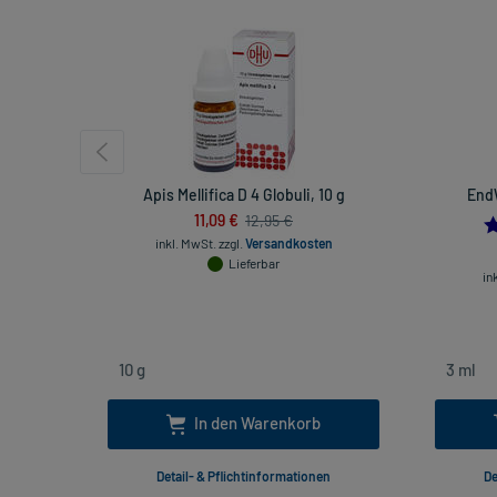
Apis Mellifica D 4 Globuli, 10 g
EndW
11,09 €
12,95 €
inkl. MwSt.
zzgl.
Versandkosten
Lieferbar
in
In den Warenkorb
Detail- & Pflichtinformationen
De