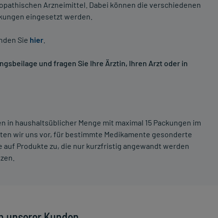
opathischen Arzneimittel. Dabei können die verschiedenen
nkungen eingesetzt werden.
inden Sie
hier
.
sbeilage und fragen Sie Ihre Ärztin, Ihren Arzt oder in
ten in haushaltsüblicher Menge mit maximal 15 Packungen im
lten wir uns vor, für bestimmte Medikamente gesonderte
 auf Produkte zu, die nur kurzfristig angewandt werden
tzen.
n unserer Kunden