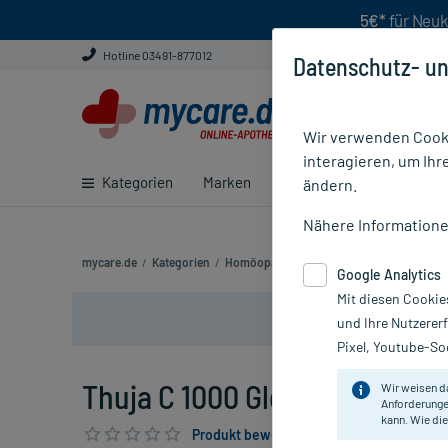
5€*
für Neuk
Hotline 03491-877012
Datenschutz- un
Wir verwenden Cooki
interagieren, um Ihr
Kategorien
Marken
Ratgeber
E-Rezept ei
ändern.
Nähere Information
mycare.de
/
Kategorien
/
Homöopathie
/
Einzelmittel
/
Thuja C 100
Google Analytics
Mit diesen Cookie
und Ihre Nutzerer
Pixel, Youtube-Soc
Thuja C 1000 Globuli, 10 g
Wir weisen d
Anforderunge
kann. Wie die
Produkt bewerten & PlusHerzen sichern