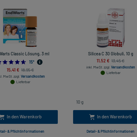
arts Classic Lösung, 3 ml
Silicea C 30 Globuli, 10 g
11,52 €
13,45 €
4.6
15
*
inkl. MwSt.
zzgl.
Versandkosten
15,41 €
18,95 €
Lieferbar
kl. MwSt.
zzgl.
Versandkosten
Lieferbar
In den Warenkorb
In den Warenkorb
tail- & Pflichtinformationen
Detail- & Pflichtinformationen