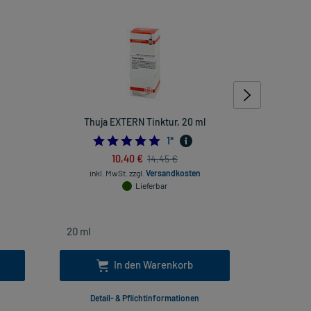
Thuja EXTERN Tinktur, 20 ml
Lemon Phar
5.0
1
*
10,40 €
14,45 €
inkl
inkl. MwSt.
zzgl.
Versandkosten
Lieferbar
In den Warenkorb
Detail- & Pflichtinformationen
Deta