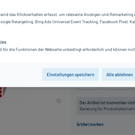
Darreichung:
Gl
Inhalt:
10
 wird das Klickverhalten erfasst, um relevante Anzeigen und Remarketing
PZN:
0
Google Retargeting, Bing Ads Universal Event Tracking, Facebook Pixel, Ka
Hersteller:
DH
41,04 €
UVP
47,90 €
411
P
kies
inkl. MwSt.
Gratis-Versand
innerhalb D.
d für die Funktionen der Webseite unbedingt erforderlich und können nich
Grundpreis: 4.104,00 € / kg
Packungseinheit
Einstellungen speichern
Alle ablehnen
10 g
, C6
10 g
, C12
Der Artikel ist momentan nicht
Beratung für Produktalternat