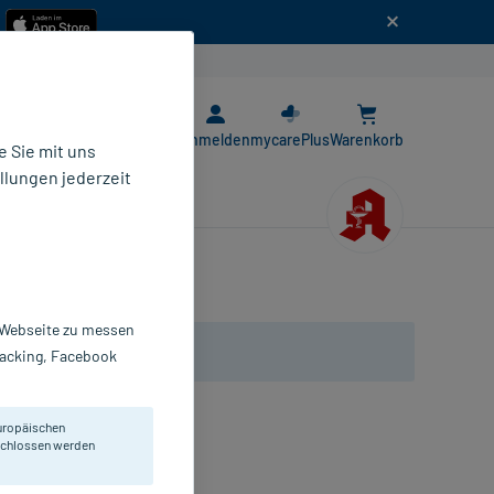
n
E-Rezept App
Anmelden
mycarePlus
Warenkorb
 Sie mit uns
llungen jederzeit
r Webseite zu messen
Tracking, Facebook
uropäischen
eschlossen werden