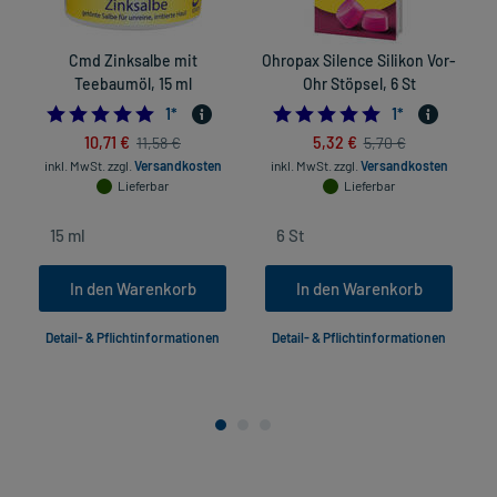
Cmd Zinksalbe mit
Ohropax Silence Silikon Vor-
Teebaumöl, 15 ml
Ohr Stöpsel, 6 St
5.0
5.0
1
*
1
*
10,71 €
5,32 €
11,58 €
5,70 €
inkl. MwSt.
zzgl.
Versandkosten
inkl. MwSt.
zzgl.
Versandkosten
Lieferbar
Lieferbar
In den Warenkorb
In den Warenkorb
Detail- & Pflichtinformationen
Detail- & Pflichtinformationen