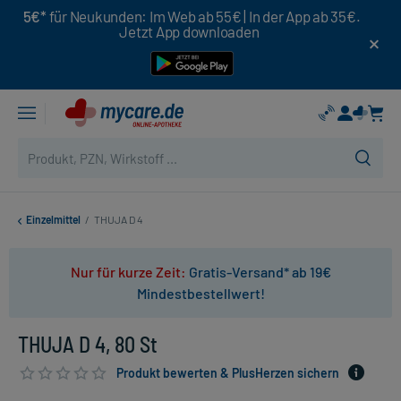
5€*
für Neukunden: Im Web ab 55€ | In der App ab 35€.
Jetzt App downloaden
Einzelmittel
/
THUJA D 4
Nur für kurze Zeit:
Gratis-Versand* ab 19€
Mindestbestellwert!
THUJA D 4, 80 St
Produkt bewerten & PlusHerzen sichern