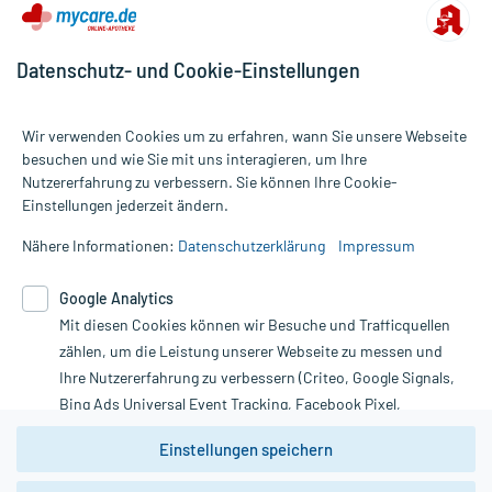
Datenschutz- und Cookie-Einstellungen
Wir verwenden Cookies um zu erfahren, wann Sie unsere Webseite
besuchen und wie Sie mit uns interagieren, um Ihre
Nutzererfahrung zu verbessern. Sie können Ihre Cookie-
Alle Preise gelten inkl. MwSt., ggf. zzgl. Versandkosten
Einstellungen jederzeit ändern.
Informationen auf dieser Website werden ausschließlich für
informative Zwecke zur Verfügung gestellt. Sie ersetzen keinesfalls
Nähere Informationen:
Datenschutzerklärung
Impressum
die Untersuchung und Behandlung durch einen Arzt. Bitte
beachten Sie, dass hierdurch weder Diagnosen gestellt noch
Google Analytics
Therapien eingeleitet werden können. | Diese Webseite benutzt
Mit diesen Cookies können wir Besuche und Trafficquellen
Google Analytics. Lesen Sie bitte dazu die wichtigen Hinweise in
unserer Datenschutzerklärung. Für den Widerruf einer Bestellung
zählen, um die Leistung unserer Webseite zu messen und
nutzen Sie das Formular:
Ihre Nutzererfahrung zu verbessern (Criteo, Google Signals,
Bing Ads Universal Event Tracking, Facebook Pixel,
Vertrag widerrufen
Youtube-Social Plugin).
Einstellungen speichern
Wir weisen darauf hin, dass die