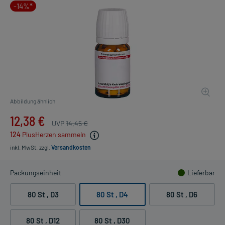
-14%*
Abbildung ähnlich
12,38 €
UVP
14,45 €
124
PlusHerzen sammeln
inkl. MwSt.
zzgl.
Versandkosten
Packungseinheit
Lieferbar
80 St
, D3
80 St
, D4
80 St
, D6
80 St
, D12
80 St
, D30