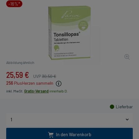
-16%*
Abbildung ähnlich
25,59 €
UVP
30,50 €
256
PlusHerzen sammeln
inkl. MwSt.
Gratis-Versand
innerhalb D.
Lieferbar
In den Warenkorb