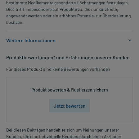
bestimmte Medikamente gesonderte Höchstmengen festzulegen.
Dies trifft insbesondere auf Produkte zu, die nur kurzfristig
angewandt werden oder ein erhöhtes Potenzial zur Überdosierung
besitzen.
Weitere Informationen
Anwendungsgebiete:
Produktbewertungen* und Erfahrungen unserer Kunden
- Homöopathisches Arzneimittel zur Anwendung bei
Entzündungen des Rachenraumes
Für dieses Produkt sind keine Bewertungen vorhanden
Dosierung und Anwendungshinweise:
Jugendliche ab 12 Jahren und Erwachsene
Produkt bewerten & PlusHerzen sichern
1 Tablette
1-3-mal täglich
Jetzt bewerten
unabhängig von der Mahlzeit
Jugendliche ab 12 Jahren und Erwachsene
1 Tablette
Bei diesen Beiträgen handelt es sich um Meinungen unserer
bis zu 6-mal täglich (maximal)
Kunden, die eine individuelle Beratung durch einen Arzt oder
Mehr anzeigen