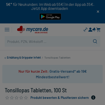
5€*
für Neukunden: Im Web ab 55€ | In der App ab 35€.
Jetzt App downloaden
Erkältung & Grippaler Infekt
/
Tonsillopas Tabletten
Nur für kurze Zeit:
Gratis-Versand* ab 19€
Mindestbestellwert!
Tonsillopas Tabletten, 100 St
Produkt bewerten & PlusHerzen sichern