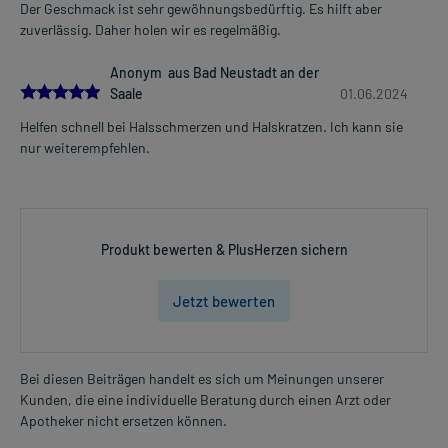
Der Geschmack ist sehr gewöhnungsbedürftig. Es hilft aber
1-3-mal tägliich
Mehr anzeigen
zuverlässig. Daher holen wir es regelmäßig.
unabhängig von der Mahlzeit
Anonym aus Bad Neustadt an der
Jugendliche ab 12 Jahren und Erwachsene
5.0
Saale
01.06.2024
5-10 Tropfen
1-3-mal täglich
Helfen schnell bei Halsschmerzen und Halskratzen. Ich kann sie
unabhängig von der Mahlzeit
nur weiterempfehlen.
Kinder von 1-5 Jahren
2-5 Tropfen
bis zu 12-mal täglich (maximal)
unabhängig von der Mahlzeit (im Abstand von jeweils 1/2-1 Stunde)
Produkt bewerten & PlusHerzen sichern
Kinder von 6-11 Jahren
Jetzt bewerten
3-6 Tropfen
bis zu 12-mal täglich (maximal)
unabhängig von der Mahlzeit (im Abstand von jeweils 1/2-1 Stunde)
Bei diesen Beiträgen handelt es sich um Meinungen unserer
Jugendliche ab 12 Jahren und Erwachsene
Kunden, die eine individuelle Beratung durch einen Arzt oder
5-10 Tropfen
Apotheker nicht ersetzen können.
bis zu 12-mal täglich (maximal)