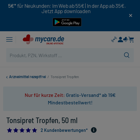
5€*
für Neukunden: Im Web ab 55€ | In der App ab 35€.
Jetzt App downloaden
Arzneimittel rezeptfrei
/
Tonsipret Tropfen
Nur für kurze Zeit:
Gratis-Versand* ab 19€
Mindestbestellwert!
Tonsipret Tropfen, 50 ml
5.0
2 Kundenbewertungen*