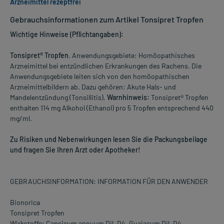
Arzneimittel rezeptfrei
Gebrauchsinformationen zum Artikel Tonsipret Tropfen
Wichtige Hinweise (Pflichtangaben):
Tonsipret® Tropfen
. Anwendungsgebiete: Homöopathisches
Arzneimittel bei entzündlichen Erkrankungen des Rachens. Die
Anwendungsgebiete leiten sich von den homöopathischen
Arzneimittelbildern ab. Dazu gehören: Akute Hals- und
Mandelentzündung (Tonsillitis).
Warnhinweis:
Tonsipret® Tropfen
enthalten 114 mg Alkohol (Ethanol) pro 5 Tropfen entsprechend 440
mg/ml.
Zu Risiken und Nebenwirkungen lesen Sie die Packungsbeilage
und fragen Sie Ihren Arzt oder Apotheker!
GEBRAUCHSINFORMATION: INFORMATION FÜR DEN ANWENDER
Bionorica
Tonsipret Tropfen
Wirkstoffe: Capsicum annuum Dil. D4, Guaiacum Dil. D4,