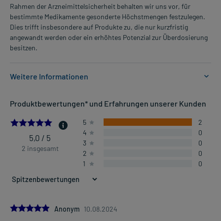
Rahmen der Arzneimittelsicherheit behalten wir uns vor, für
bestimmte Medikamente gesonderte Höchstmengen festzulegen.
Dies trifft insbesondere auf Produkte zu, die nur kurzfristig
angewandt werden oder ein erhöhtes Potenzial zur Überdosierung
besitzen.
Weitere Informationen
Anwendungsgebiete:
Produktbewertungen* und Erfahrungen unserer Kunden
- Homöopathisches Arzneimittel zur Anwendung bei
entzündlichen Erkrankungen des Rachens
5.0
5
2
4
0
5,0 / 5
3
0
Dosierung und Anwendungshinweise:
2 insgesamt
2
0
Kinder von 1-5 Jahren
1
0
2-5 Tropfen
1-3-mal täglich
unabhängig von der Mahlzeit
Kinder von 6-11 Jahren
5.0
Anonym
10.08.2024
3-6 Tropfen