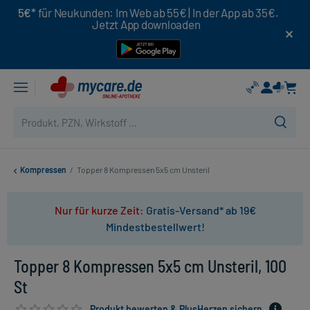
5€*
für Neukunden: Im Web ab 55€ | In der App ab 35€.
Jetzt App downloaden
Kompressen
/
Topper 8 Kompressen 5x5 cm Unsteril
Nur für kurze Zeit:
Gratis-Versand* ab 19€
Mindestbestellwert!
Topper 8 Kompressen 5x5 cm Unsteril, 100
St
Produkt bewerten & PlusHerzen sichern