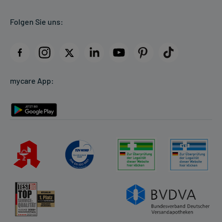
Kundenbewertungen
Folgen Sie uns:
AGB
Impressum
Datenschutz
Cookie-Einstellungen
mycare App:
Rückgabe/Widerruf
Barrierefreiheitserklärung