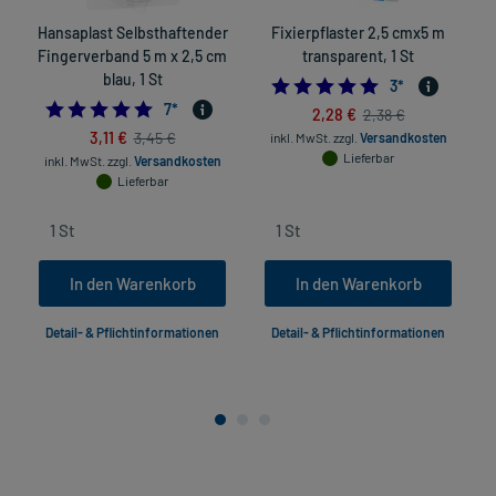
Hansaplast Selbsthaftender
Fixierpflaster 2,5 cmx5 m
Fingerverband 5 m x 2,5 cm
transparent, 1 St
blau, 1 St
5.0
3
*
4.714285714285714
7
*
2,28 €
2,38 €
3,11 €
3,45 €
inkl. MwSt.
zzgl.
Versandkosten
Lieferbar
inkl. MwSt.
zzgl.
Versandkosten
Lieferbar
In den Warenkorb
In den Warenkorb
Detail- & Pflichtinformationen
Detail- & Pflichtinformationen