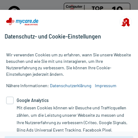
Datenschutz- und Cookie-Einstellungen
Für die Produkte der Kategorie Teufelskralle wurden 38
Wir verwenden Cookies um zu erfahren, wann Sie unsere Webseite
Bewertungen mit durchschnittlich 4,6 von 5 Sternen abgegeben.
besuchen und wie Sie mit uns interagieren, um Ihre
Nutzererfahrung zu verbessern. Sie können Ihre Cookie-
Alle Preise gelten inkl. MwSt., ggf. zzgl. Versandkosten
Einstellungen jederzeit ändern.
Informationen auf dieser Website werden ausschließlich für
informative Zwecke zur Verfügung gestellt. Sie ersetzen keinesfalls
Nähere Informationen:
Datenschutzerklärung
Impressum
die Untersuchung und Behandlung durch einen Arzt. Bitte
beachten Sie, dass hierdurch weder Diagnosen gestellt noch
Google Analytics
Therapien eingeleitet werden können. | Diese Webseite benutzt
Mit diesen Cookies können wir Besuche und Trafficquellen
Google Analytics. Lesen Sie bitte dazu die wichtigen Hinweise in
unserer Datenschutzerklärung. Für den Widerruf einer Bestellung
zählen, um die Leistung unserer Webseite zu messen und
nutzen Sie das Formular:
Ihre Nutzererfahrung zu verbessern (Criteo, Google Signals,
Bing Ads Universal Event Tracking, Facebook Pixel,
Vertrag widerrufen
Youtube-Social Plugin).