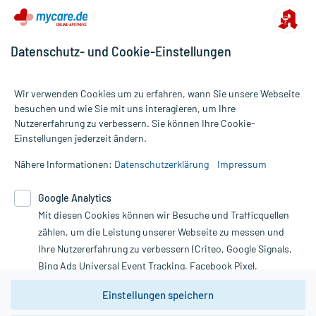
Datenschutz- und Cookie-Einstellungen
Wir verwenden Cookies um zu erfahren, wann Sie unsere Webseite
besuchen und wie Sie mit uns interagieren, um Ihre
Nutzererfahrung zu verbessern. Sie können Ihre Cookie-
Alle Preise gelten inkl. MwSt., ggf. zzgl. Versandkosten
Einstellungen jederzeit ändern.
Informationen auf dieser Website werden ausschließlich für
informative Zwecke zur Verfügung gestellt. Sie ersetzen keinesfalls
Nähere Informationen:
Datenschutzerklärung
Impressum
die Untersuchung und Behandlung durch einen Arzt. Bitte
beachten Sie, dass hierdurch weder Diagnosen gestellt noch
Google Analytics
Therapien eingeleitet werden können. | Diese Webseite benutzt
Mit diesen Cookies können wir Besuche und Trafficquellen
Google Analytics. Lesen Sie bitte dazu die wichtigen Hinweise in
unserer Datenschutzerklärung. Für den Widerruf einer Bestellung
zählen, um die Leistung unserer Webseite zu messen und
nutzen Sie das Formular:
Ihre Nutzererfahrung zu verbessern (Criteo, Google Signals,
Bing Ads Universal Event Tracking, Facebook Pixel,
Vertrag widerrufen
Youtube-Social Plugin).
Einstellungen speichern
Wir weisen darauf hin, dass die