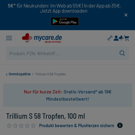
5€*
für Neukunden: Im Web ab 55€ | In der App ab 35€.
Jetzt App downloaden
Homöopathie
/
Trillium S 58 Tropfen
Nur für kurze Zeit:
Gratis-Versand* ab 19€
Mindestbestellwert!
Trillium S 58 Tropfen, 100 ml
Produkt bewerten & PlusHerzen sichern