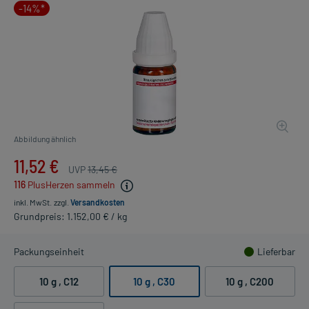
-14%*
Abbildung ähnlich
11,52 €
UVP
13,45 €
116
PlusHerzen sammeln
inkl. MwSt.
zzgl.
Versandkosten
Grundpreis: 1.152,00 € / kg
Packungseinheit
Lieferbar
10 g
, C12
10 g
, C30
10 g
, C200