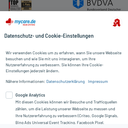
Datenschutz- und Cookie-Einstellungen
Wir verwenden Cookies um zu erfahren, wann Sie unsere Webseite
besuchen und wie Sie mit uns interagieren, um Ihre
Nutzererfahrung zu verbessern. Sie können Ihre Cookie-
Alle Preise gelten inkl. MwSt., ggf. zzgl. Versandkosten
Einstellungen jederzeit ändern.
Informationen auf dieser Website werden ausschließlich für
informative Zwecke zur Verfügung gestellt. Sie ersetzen keinesfalls
Nähere Informationen:
Datenschutzerklärung
Impressum
die Untersuchung und Behandlung durch einen Arzt. Bitte
beachten Sie, dass hierdurch weder Diagnosen gestellt noch
Google Analytics
Therapien eingeleitet werden können. | Diese Webseite benutzt
Mit diesen Cookies können wir Besuche und Trafficquellen
Google Analytics. Lesen Sie bitte dazu die wichtigen Hinweise in
unserer Datenschutzerklärung. Für den Widerruf einer Bestellung
zählen, um die Leistung unserer Webseite zu messen und
nutzen Sie das Formular:
Ihre Nutzererfahrung zu verbessern (Criteo, Google Signals,
Bing Ads Universal Event Tracking, Facebook Pixel,