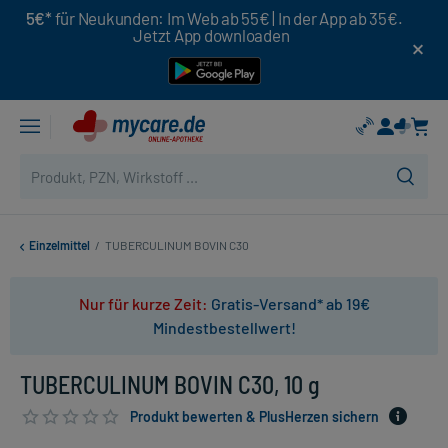
5€*
für Neukunden: Im Web ab 55€ | In der App ab 35€.
Jetzt App downloaden
Einzelmittel
/
TUBERCULINUM BOVIN C30
Nur für kurze Zeit:
Gratis-Versand* ab 19€
Mindestbestellwert!
TUBERCULINUM BOVIN C30, 10 g
Produkt bewerten & PlusHerzen sichern