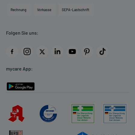
Engagement
Direktabrechnung PKV
Rechnung
Vorkasse
SEPA-Lastschrift
Partner
Apotheke vor Ort
Kundenbewertungen
Folgen Sie uns:
AGB
Impressum
Datenschutz
Cookie-Einstellungen
mycare App:
Rückgabe/Widerruf
Barrierefreiheitserklärung