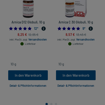
Arnica D12 Globuli, 10 g
Arnica C 30 Globuli, 10 g
5.0
4.8888888888888
12
*
9
*
8,25 €
8,57 €
12,95 €
13,45 €
inkl. MwSt.
zzgl.
Versandkosten
inkl. MwSt.
zzgl.
Versandkosten
Lieferbar
Lieferbar
In den Warenkorb
In den Warenkorb
Detail- & Pflichtinformationen
Detail- & Pflichtinformationen