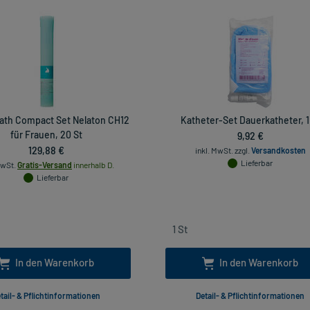
ath Compact Set Nelaton CH12
Katheter-Set Dauerkatheter, 1
für Frauen, 20 St
9,92 €
129,88 €
inkl. MwSt.
zzgl.
Versandkosten
Lieferbar
MwSt.
Gratis-Versand
innerhalb D.
Lieferbar
In den Warenkorb
In den Warenkorb
tail- & Pflichtinformationen
Detail- & Pflichtinformationen