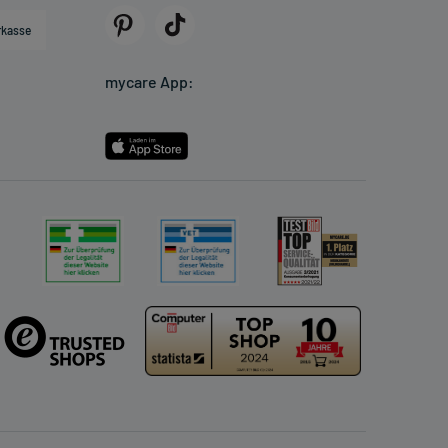
rkasse
mycare App: