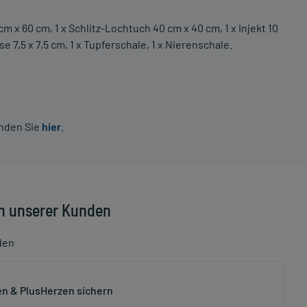
cm x 60 cm, 1 x Schlitz-Lochtuch 40 cm x 40 cm, 1 x Injekt 10
e 7,5 x 7,5 cm, 1 x Tupferschale, 1 x Nierenschale.
inden Sie
hier
.
n unserer Kunden
den
n & PlusHerzen sichern