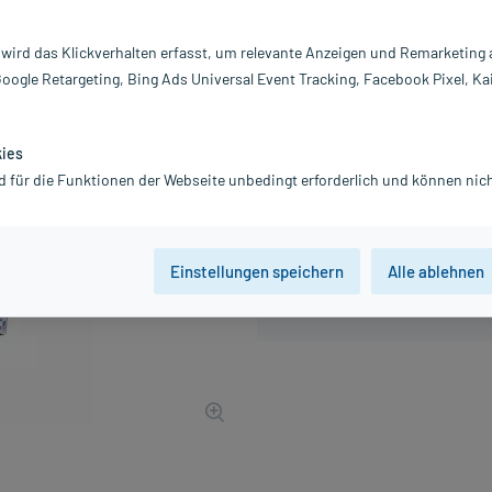
PZN:
0
Hersteller:
B.
 wird das Klickverhalten erfasst, um relevante Anzeigen und Remarketing
44,12 €
Google Retargeting, Bing Ads Universal Event Tracking, Facebook Pixel, Ka
442
PlusHerzen s
inkl. MwSt.
Gratis-Versand
innerhalb D.
kies
d für die Funktionen der Webseite unbedingt erforderlich und können nich
Der Artikel ist momentan nicht
Beratung für Produktalternat
Einstellungen speichern
Alle ablehnen