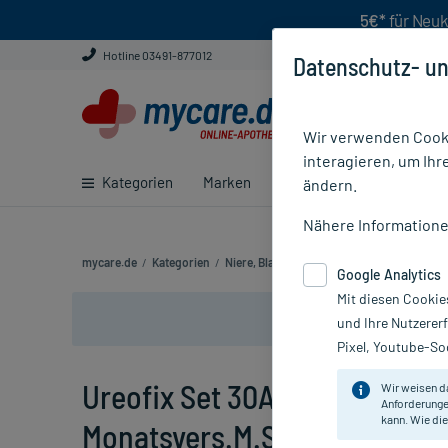
5€*
für Neuk
Hotline 03491-877012
Datenschutz- un
Wir verwenden Cooki
interagieren, um Ihr
Kategorien
Marken
Ratgeber
E-Rezept ei
ändern.
Nähere Information
mycare.de
/
Kategorien
/
Niere, Blase & Prostata
/
Inkontinenz
/
Ka
Google Analytics
Mit diesen Cookie
und Ihre Nutzerer
Pixel, Youtube-Soc
Ureofix Set 30A
Wir weisen d
Anforderunge
kann. Wie die
Monatsvers.M.Sil.Ball.Kath.Ch