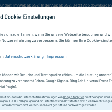
unden: Im Web ab 55€ | In der App ab 35€. Jetzt App downloade
d Cookie-Einstellungen
es um zu erfahren, wann Sie unsere Webseite besuchen und wie
e Nutzererfahrung zu verbessern. Sie können Ihre Cookie-Einste
nlösen
Rezeptur
Aktion %
en:
Datenschutzerklärung
Impressum
theter
/
Ureofix Set 30A Monatsvers.M.Sil.Ball.Kath.Ch22
s können wir Besuche und Trafficquellen zählen, um die Leistung unsere
Nur für kurze Zeit:
Gratis-Versand* ab 19€ Mindestbestellwert!
fahrung zu verbessern (Criteo, Google Signals, Bing Ads Universal Event 
ial Plugin).
arauf hin, dass die Datenschutzbestimmungen von
Google Analytics
nicht zwingend den E
Dauerkatheterversorgung mit Urime
n gem. EU-DSGVO genügen und ein Datentransfer in Drittstaaten bzw. die USA nicht ausg
 Daten dort verarbeitet werden, kann nicht geprüft und nachvollzogen werden.
22, 1 St
Inhalt:
1 