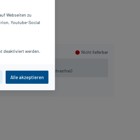
7120546
 Braun Melsungen AG
 auf Webseiten zu
irion, Youtube-Social
ammeln
t deaktiviert werden.
Nicht lieferbar
 lieferbar.
iven:
Tel. 03491-8770120 (gebührenfrei)
Alle akzeptieren