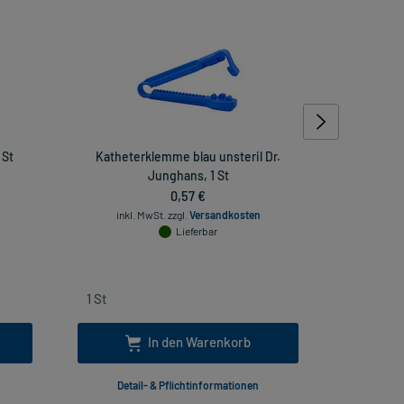
 St
Katheterklemme blau unsteril Dr.
MediSe
Junghans, 1 St
0,57 €
inkl. Mw
inkl. MwSt.
zzgl.
Versandkosten
Lieferbar
In den Warenkorb
Detail- & Pflichtinformationen
Deta