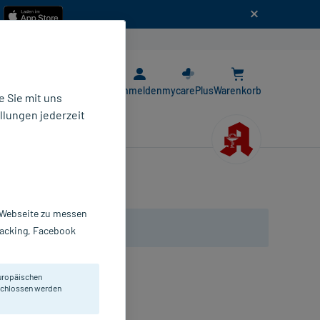
n
E-Rezept App
Anmelden
mycarePlus
Warenkorb
 Sie mit uns
llungen jederzeit
r Webseite zu messen
Tracking, Facebook
uropäischen
d Silikonballonkatheter.
eschlossen werden
St