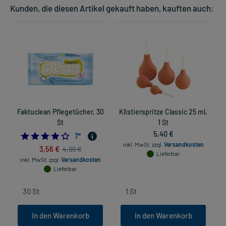
Kunden, die diesen Artikel gekauft haben, kauften auch:
Faktuclean Pflegetücher, 30
Klistierspritze Classic 25 ml,
St
1 St
5,40 €
3.7142857142857144
7
*
inkl. MwSt.
zzgl.
Versandkosten
3,56 €
4,99 €
Lieferbar
inkl. MwSt.
zzgl.
Versandkosten
Lieferbar
In den Warenkorb
In den Warenkorb