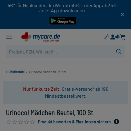
5€*
für Neukunden: Im Web ab 55€ | In der App ab 35€.
Jetzt App downloaden
Urinbeutel
/
Urinocol Mädchen Beutel
Nur für kurze Zeit:
Gratis-Versand* ab 19€
Mindestbestellwert!
Urinocol Mädchen Beutel, 100 St
Produkt bewerten & PlusHerzen sichern