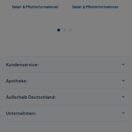
Detail- & Pflichtinformationen
Detail- & Pflichtinformationen
Kundenservice:
Versandkosten
Apotheke:
Zahlungsarten
Ratgeber
Kontakt
Außerhalb Deutschland:
E-Rezept
FAQ
Versandkosten Schweiz
Papierrezept einlösen
Hilfe
Unternehmen:
Formular anfordern
mycarePlus
Experten-Team
Arzneimittel-Check
Direktbestellung