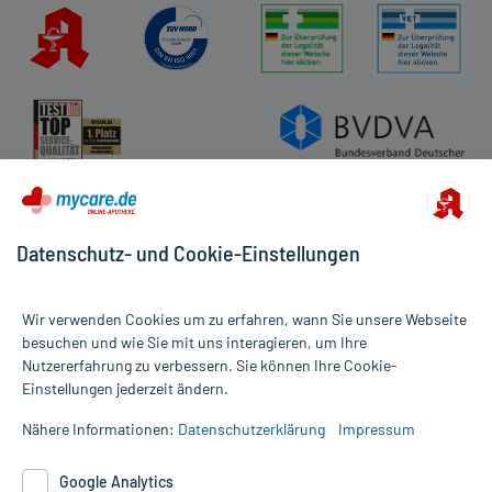
Datenschutz- und Cookie-Einstellungen
Wir verwenden Cookies um zu erfahren, wann Sie unsere Webseite
besuchen und wie Sie mit uns interagieren, um Ihre
Nutzererfahrung zu verbessern. Sie können Ihre Cookie-
Alle Preise gelten inkl. MwSt., ggf. zzgl. Versandkosten
Einstellungen jederzeit ändern.
Informationen auf dieser Website werden ausschließlich für
informative Zwecke zur Verfügung gestellt. Sie ersetzen keinesfalls
Nähere Informationen:
Datenschutzerklärung
Impressum
die Untersuchung und Behandlung durch einen Arzt. Bitte
beachten Sie, dass hierdurch weder Diagnosen gestellt noch
Google Analytics
Therapien eingeleitet werden können. | Diese Webseite benutzt