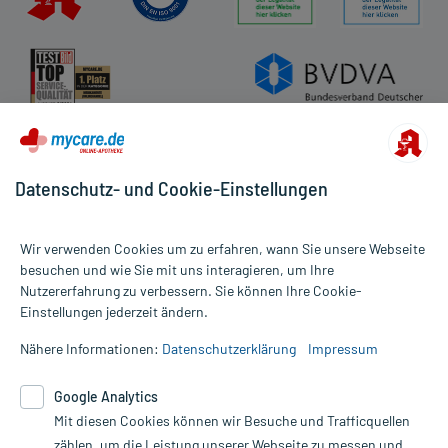
Datenschutz- und Cookie-Einstellungen
Wir verwenden Cookies um zu erfahren, wann Sie unsere Webseite
besuchen und wie Sie mit uns interagieren, um Ihre
Nutzererfahrung zu verbessern. Sie können Ihre Cookie-
Alle Preise gelten inkl. MwSt., ggf. zzgl. Versandkosten
Einstellungen jederzeit ändern.
Informationen auf dieser Website werden ausschließlich für
informative Zwecke zur Verfügung gestellt. Sie ersetzen keinesfalls
Nähere Informationen:
Datenschutzerklärung
Impressum
die Untersuchung und Behandlung durch einen Arzt. Bitte
beachten Sie, dass hierdurch weder Diagnosen gestellt noch
Google Analytics
Therapien eingeleitet werden können. | Diese Webseite benutzt
Mit diesen Cookies können wir Besuche und Trafficquellen
Google Analytics. Lesen Sie bitte dazu die wichtigen Hinweise in
unserer Datenschutzerklärung. Für den Widerruf einer Bestellung
zählen, um die Leistung unserer Webseite zu messen und