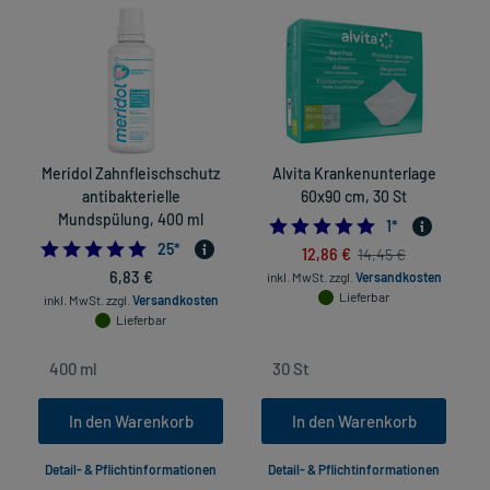
Meridol Zahnfleischschutz
Alvita Krankenunterlage
T
antibakterielle
60x90 cm, 30 St
Mundspülung, 400 ml
5.0
1
*
4.96
25
*
12,86 €
14,45 €
6,83 €
inkl. MwSt.
zzgl.
Versandkosten
Lieferbar
inkl. MwSt.
zzgl.
Versandkosten
Lieferbar
In den Warenkorb
In den Warenkorb
Detail- & Pflichtinformationen
Detail- & Pflichtinformationen