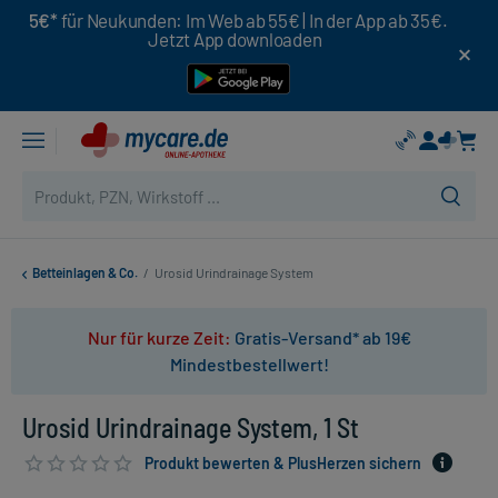
5€*
für Neukunden: Im Web ab 55€ | In der App ab 35€.
Jetzt App downloaden
Betteinlagen & Co.
/
Urosid Urindrainage System
Nur für kurze Zeit:
Gratis-Versand* ab 19€
Mindestbestellwert!
Urosid Urindrainage System, 1 St
Produkt bewerten & PlusHerzen sichern