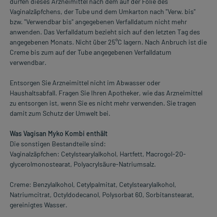
dürfen dieses Arzneimittel nach dem auf der Folie des
Vaginalzäpfchens, der Tube und dem Umkarton nach "Verw. bis"
bzw. "Verwendbar bis" angegebenen Verfalldatum nicht mehr
anwenden. Das Verfalldatum bezieht sich auf den letzten Tag des
angegebenen Monats. Nicht über 25°C lagern. Nach Anbruch ist die
Creme bis zum auf der Tube angegebenen Verfalldatum
verwendbar.
Entsorgen Sie Arzneimittel nicht im Abwasser oder
Haushaltsabfall. Fragen Sie Ihren Apotheker, wie das Arzneimittel
zu entsorgen ist, wenn Sie es nicht mehr verwenden. Sie tragen
damit zum Schutz der Umwelt bei.
Was Vagisan Myko Kombi enthält
Die sonstigen Bestandteile sind:
Vaginalzäpfchen: Cetylstearylalkohol, Hartfett, Macrogol-20-
glycerolmonostearat, Polyacrylsäure-Natriumsalz.
Creme: Benzylalkohol, Cetylpalmitat, Cetylstearylalkohol,
Natriumcitrat, Octyldodecanol, Polysorbat 60, Sorbitanstearat,
gereinigtes Wasser.