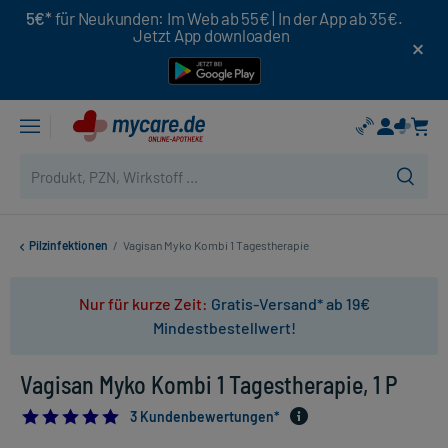
5€*
für Neukunden: Im Web ab 55€ | In der App ab 35€.
Jetzt App downloaden
Pilzinfektionen
/
Vagisan Myko Kombi 1 Tagestherapie
Nur für kurze Zeit:
Gratis-Versand* ab 19€
Mindestbestellwert!
Vagisan Myko Kombi 1 Tagestherapie, 1 P
5.0
3 Kundenbewertungen*