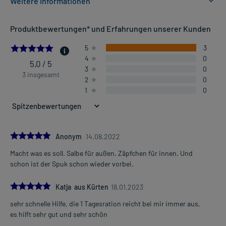
Weitere Informationen
Anwendungsgebiete:
Produktbewertungen* und Erfahrungen unserer Kunden
- Pilzinfektionen der Scheide, eventuell mit Ausfluss
- Pilzinfektion an den äußeren Geschlechtsteilen der Frau
5.0
5
3
4
0
5,0 / 5
3
0
Dosierung und Anwendungshinweise:
3 insgesamt
2
0
Jugendliche ab 16 Jahren und Erwachsene
1
0
1 Vaginalzäpfchen
1-mal täglich
vor dem Schlafengehen
Jugendliche ab 16 Jahren und Erwachsene
5.0
Anonym
14.08.2022
eine ausreichende Menge
Macht was es soll. Salbe für außen. Zäpfchen für innen. Und
2-mal täglich
Mehr anzeigen
schon ist der Spuk schon wieder vorbei.
verteilt über den Tag
5.0
Die Gesamtdosis sollte nicht ohne Rücksprache mit einem Arzt
Katja aus Kürten
18.01.2023
oder Apotheker überschritten werden.
sehr schnelle Hilfe, die 1 Tagesration reicht bei mir immer aus,
es hilft sehr gut und sehr schön
Art der Anwendung?