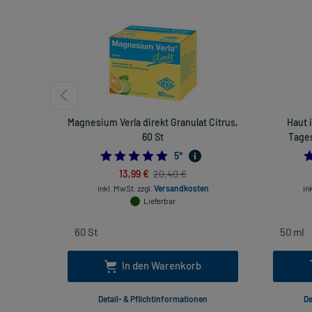
Magnesium Verla direkt Granulat Citrus,
Haut 
60 St
Tages
5.0
5
*
13,99 €
20,40 €
inkl. MwSt.
zzgl.
Versandkosten
in
Lieferbar
In den Warenkorb
Detail- & Pflichtinformationen
De