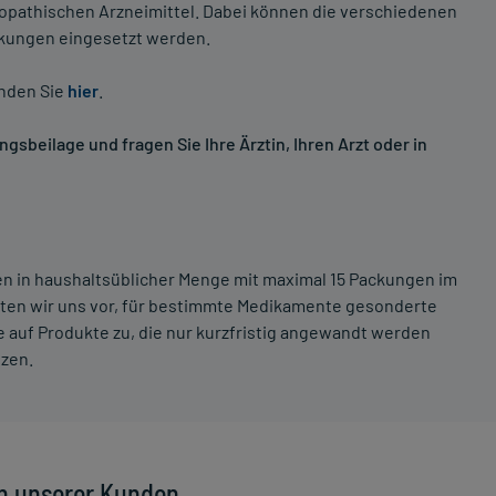
opathischen Arzneimittel. Dabei können die verschiedenen
nkungen eingesetzt werden.
inden Sie
hier
.
sbeilage und fragen Sie Ihre Ärztin, Ihren Arzt oder in
ten in haushaltsüblicher Menge mit maximal 15 Packungen im
lten wir uns vor, für bestimmte Medikamente gesonderte
 auf Produkte zu, die nur kurzfristig angewandt werden
tzen.
n unserer Kunden