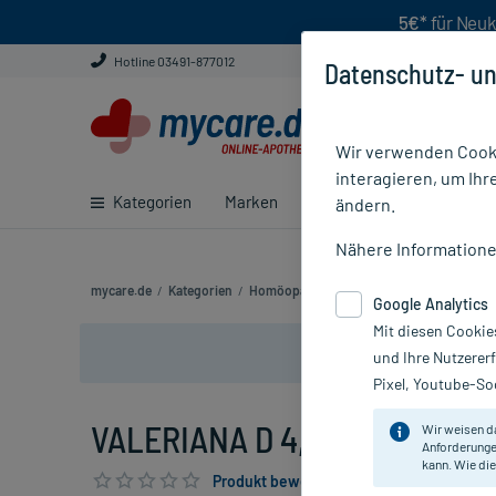
5€*
für Neuk
Hotline 03491-877012
Datenschutz- un
Wir verwenden Cooki
interagieren, um Ihr
Kategorien
Marken
Ratgeber
E-Rezept ei
ändern.
Nähere Information
mycare.de
/
Kategorien
/
Homöopathie
/
Einzelmittel
/
VALERIANA 
Google Analytics
Mit diesen Cookie
und Ihre Nutzerer
Pixel, Youtube-Soc
VALERIANA D 4, 10 g
Wir weisen d
Anforderunge
kann. Wie die
Produkt bewerten & PlusHerzen sichern