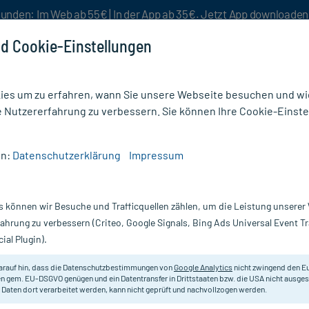
unden: Im Web ab 55€ | In der App ab 35€. Jetzt App downloade
d Cookie-Einstellungen
es um zu erfahren, wann Sie unsere Webseite besuchen und wie
e Nutzererfahrung zu verbessern. Sie können Ihre Cookie-Einste
nlösen
Rezeptur
Aktion %
en:
Datenschutzerklärung
Impressum
D 4
s können wir Besuche und Trafficquellen zählen, um die Leistung unsere
Nur für kurze Zeit:
Gratis-Versand* ab 19€ Mindestbestellwert!
fahrung zu verbessern (Criteo, Google Signals, Bing Ads Universal Event 
ial Plugin).
DHU - Einzelmittel
arauf hin, dass die Datenschutzbestimmungen von
Google Analytics
nicht zwingend den E
n gem. EU-DSGVO genügen und ein Datentransfer in Drittstaaten bzw. die USA nicht ausg
 Daten dort verarbeitet werden, kann nicht geprüft und nachvollzogen werden.
Homöopathisches Arzneimittel.