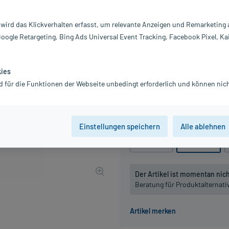
Darreichung:
Gl
Inhalt:
10
 wird das Klickverhalten erfasst, um relevante Anzeigen und Remarketing
PZN:
0
Google Retargeting, Bing Ads Universal Event Tracking, Facebook Pixel, Ka
Hersteller:
DH
11,95 €
UVP
13,95 €
120
Pl
kies
inkl. MwSt.
zzgl.
Versandkosten
d für die Funktionen der Webseite unbedingt erforderlich und können nich
Grundpreis: 1.195,00 € / kg
Packungseinheit
Einstellungen speichern
Alle ablehnen
10 g
, D2
10 g
, D4
Der Artikel ist momentan nicht
Beratung für Produktalternat