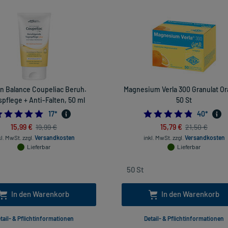
in Balance Coupeliac Beruh.
Magnesium Verla 300 Granulat Or
pflege + Anti-Falten, 50 ml
50 St
4.882352941176471
4.825
17
*
40
*
15,99 €
15,79 €
19,99 €
21,50 €
kl. MwSt.
zzgl.
Versandkosten
inkl. MwSt.
zzgl.
Versandkosten
Lieferbar
Lieferbar
In den Warenkorb
In den Warenkorb
tail- & Pflichtinformationen
Detail- & Pflichtinformationen