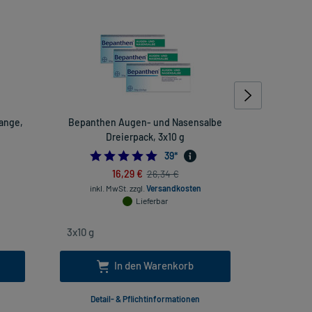
ange,
Bepanthen Augen- und Nasensalbe
Blend-a
Dreierpack, 3x10 g
Or
4.9743589743589745
39
*
16,29 €
26,34 €
inkl. MwSt.
zzgl.
Versandkosten
inkl
Lieferbar
In den Warenkorb
Detail- & Pflichtinformationen
Deta