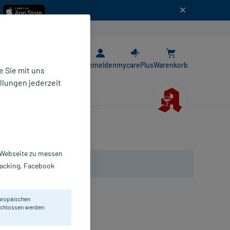
n
E-Rezept App
Anmelden
mycarePlus
Warenkorb
 Sie mit uns
llungen jederzeit
r Webseite zu messen
Tracking, Facebook
uropäischen
eschlossen werden