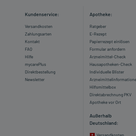
Kundenservice:
Apotheke:
Versandkosten
Ratgeber
Zahlungsarten
E-Rezept
Kontakt
Papierrezept einlösen
FAQ
Formular anfordern
Hilfe
Arzneimittel-Check
mycarePlus
Hausapotheken-Check
Direktbestellung
Individuelle Blister
Newsletter
Arzneimittelinformation
Hilfsmittelbox
Direktabrechnung PKV
Apotheke vor Ort
Außerhalb
Deutschland:
Versandkosten