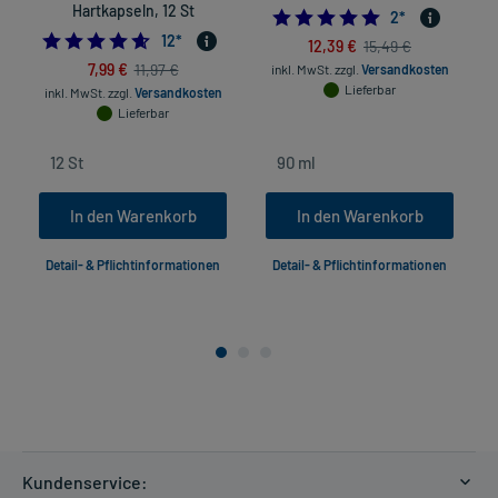
Hartkapseln, 12 St
5.0
2
*
4.583333333333333
12
*
12,39 €
15,49 €
7,99 €
11,97 €
inkl. MwSt.
zzgl.
Versandkosten
Lieferbar
inkl. MwSt.
zzgl.
Versandkosten
Lieferbar
In den Warenkorb
In den Warenkorb
Detail- & Pflichtinformationen
Detail- & Pflichtinformationen
Kundenservice: