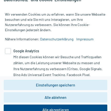
Wir verwenden Cookies um zu erfahren, wann Sie unsere Webseite
besuchen und wie Sie mit uns interagieren, um Ihre
Nutzererfahrung zu verbessern. Sie können Ihre Cookie-
Alle Preise gelten inkl. MwSt., ggf. zzgl. Versandkosten
Einstellungen jederzeit ändern.
Informationen auf dieser Website werden ausschließlich für
informative Zwecke zur Verfügung gestellt. Sie ersetzen keinesfalls
Nähere Informationen:
Datenschutzerklärung
Impressum
die Untersuchung und Behandlung durch einen Arzt. Bitte
beachten Sie, dass hierdurch weder Diagnosen gestellt noch
Google Analytics
Therapien eingeleitet werden können. | Diese Webseite benutzt
Mit diesen Cookies können wir Besuche und Trafficquellen
Google Analytics. Lesen Sie bitte dazu die wichtigen Hinweise in
unserer Datenschutzerklärung. Für den Widerruf einer Bestellung
zählen, um die Leistung unserer Webseite zu messen und
nutzen Sie das Formular:
Ihre Nutzererfahrung zu verbessern (Criteo, Google Signals,
Bing Ads Universal Event Tracking, Facebook Pixel,
Vertrag widerrufen
Youtube-Social Plugin).
Einstellungen speichern
Wir weisen darauf hin, dass die
Datenschutzbestimmungen von
Google Analytics
nicht
Alle ablehnen
*Hinweise zu unseren Aktionen und Bewertungen
zwingend den Europäischen Anforderungen gem. EU-
DSGVO genügen und ein Datentransfer in Drittstaaten bzw.
die USA nicht ausgeschlossen werden kann. Wie die
Alle akzeptieren
Daten dort verarbeitet werden, kann nicht geprüft und