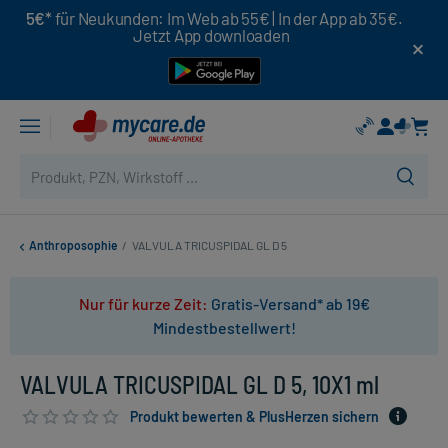
5€*
für Neukunden: Im Web ab 55€ | In der App ab 35€.
Jetzt App downloaden
Anthroposophie
/
VALVULA TRICUSPIDAL GL D 5
Nur für kurze Zeit:
Gratis-Versand* ab 19€
Mindestbestellwert!
VALVULA TRICUSPIDAL GL D 5, 10X1 ml
Produkt bewerten & PlusHerzen sichern