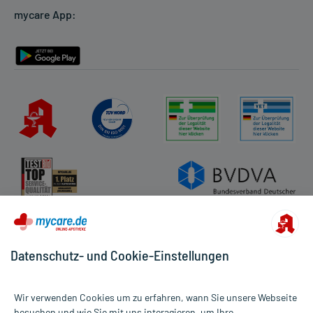
mycare App:
Rückgabe/Widerruf
Barrierefreiheitserklärung
Datenschutz- und Cookie-Einstellungen
Wir verwenden Cookies um zu erfahren, wann Sie unsere Webseite
besuchen und wie Sie mit uns interagieren, um Ihre