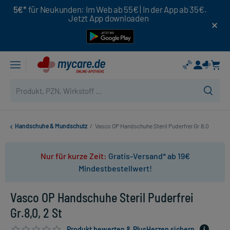
5€*
für Neukunden: Im Web ab 55€ | In der App ab 35€.
Jetzt App downloaden
Handschuhe & Mundschutz
/
Vasco OP Handschuhe Steril Puderfrei Gr.8,0
Nur für kurze Zeit:
Gratis-Versand* ab 19€
Mindestbestellwert!
Vasco OP Handschuhe Steril Puderfrei
Gr.8,0, 2 St
Produkt bewerten & PlusHerzen sichern