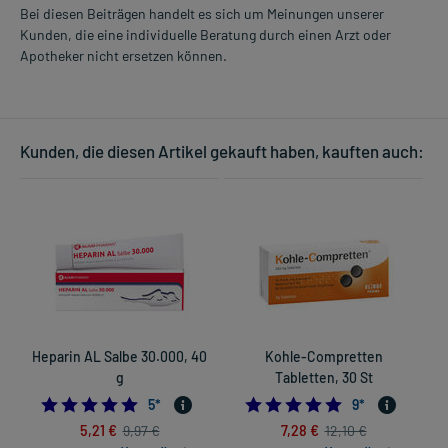
Bei diesen Beiträgen handelt es sich um Meinungen unserer
Kunden, die eine individuelle Beratung durch einen Arzt oder
Apotheker nicht ersetzen können.
Kunden, die diesen Artikel gekauft haben, kauften auch:
Heparin AL Salbe 30.000, 40
Kohle-Compretten
g
Tabletten, 30 St
4.8
5.0
5
*
9
*
5,21 €
7,28 €
9,97 €
12,10 €