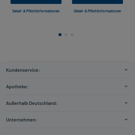
Detail- & Pflichtinformationen
Detail- & Pflichtinformationen
Kundenservice:
Versandkosten
Apotheke:
Zahlungsarten
Ratgeber
Kontakt
Außerhalb Deutschland:
E-Rezept
FAQ
Versandkosten Schweiz
Papierrezept einlösen
Hilfe
Unternehmen:
Formular anfordern
mycarePlus
Experten-Team
Arzneimittel-Check