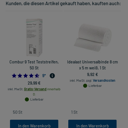
Kunden, die diesen Artikel gekauft haben, kauften auch:
Combur 9 Test Teststreifen,
Idealast Universalbinde 8 cm
50 St
x 5 m weiß, 1 St
9,92 €
4.555555555555555
9
*
inkl. MwSt.
zzgl.
Versandkosten
29,99 €
Lieferbar
inkl. MwSt.
Gratis-Versand
innerhalb
in
D.
Lieferbar
In den Warenkorb
In den Warenkorb