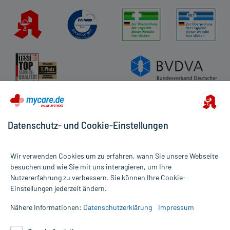
Datenschutz- und Cookie-Einstellungen
Wir verwenden Cookies um zu erfahren, wann Sie unsere Webseite
besuchen und wie Sie mit uns interagieren, um Ihre
Nutzererfahrung zu verbessern. Sie können Ihre Cookie-
Alle Preise gelten inkl. MwSt., ggf. zzgl. Versandkosten
Einstellungen jederzeit ändern.
Informationen auf dieser Website werden ausschließlich für
informative Zwecke zur Verfügung gestellt. Sie ersetzen keinesfalls
Nähere Informationen:
Datenschutzerklärung
Impressum
die Untersuchung und Behandlung durch einen Arzt. Bitte
beachten Sie, dass hierdurch weder Diagnosen gestellt noch