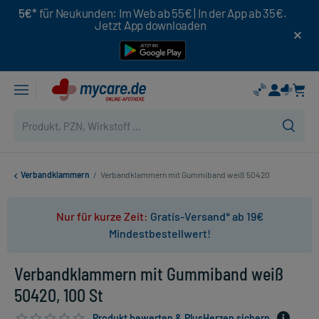
5€*
für Neukunden: Im Web ab 55€ | In der App ab 35€.
Jetzt App downloaden
Verbandklammern
/
Verbandklammern mit Gummiband weiß 50420
Nur für kurze Zeit:
Gratis-Versand* ab 19€
Mindestbestellwert!
Verbandklammern mit Gummiband weiß
50420, 100 St
Produkt bewerten & PlusHerzen sichern