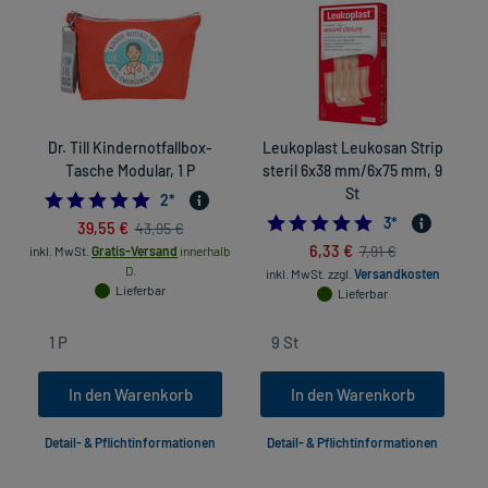
Dr. Till Kindernotfallbox-
Leukoplast Leukosan Strip
E
Tasche Modular, 1 P
steril 6x38 mm/6x75 mm, 9
St
5.0
2
*
5.0
3
*
39,55 €
43,95 €
6,33 €
7,91 €
inkl. MwSt.
Gratis-Versand
innerhalb
in
D.
inkl. MwSt.
zzgl.
Versandkosten
Lieferbar
Lieferbar
In den Warenkorb
In den Warenkorb
Detail- & Pflichtinformationen
Detail- & Pflichtinformationen