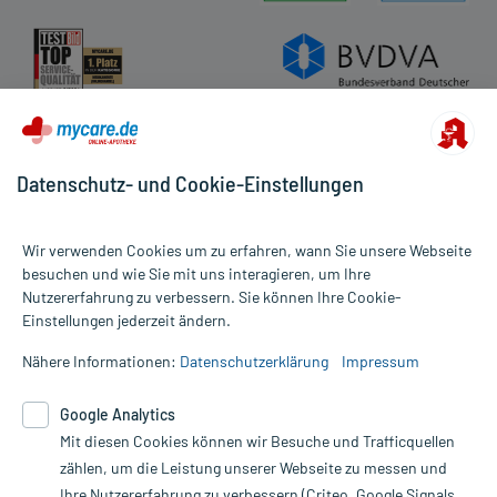
Datenschutz- und Cookie-Einstellungen
Wir verwenden Cookies um zu erfahren, wann Sie unsere Webseite
besuchen und wie Sie mit uns interagieren, um Ihre
Nutzererfahrung zu verbessern. Sie können Ihre Cookie-
Alle Preise gelten inkl. MwSt., ggf. zzgl. Versandkosten
Einstellungen jederzeit ändern.
Informationen auf dieser Website werden ausschließlich für
informative Zwecke zur Verfügung gestellt. Sie ersetzen keinesfalls
Nähere Informationen:
Datenschutzerklärung
Impressum
die Untersuchung und Behandlung durch einen Arzt. Bitte
beachten Sie, dass hierdurch weder Diagnosen gestellt noch
Google Analytics
Therapien eingeleitet werden können. | Diese Webseite benutzt
Mit diesen Cookies können wir Besuche und Trafficquellen
Google Analytics. Lesen Sie bitte dazu die wichtigen Hinweise in
unserer Datenschutzerklärung. Für den Widerruf einer Bestellung
zählen, um die Leistung unserer Webseite zu messen und
nutzen Sie das Formular:
Ihre Nutzererfahrung zu verbessern (Criteo, Google Signals,