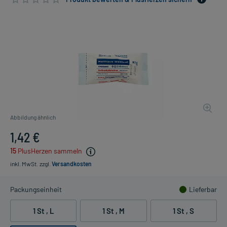
Abbildung ähnlich
1,42 €
15
PlusHerzen sammeln
inkl. MwSt.
zzgl.
Versandkosten
Packungseinheit
Lieferbar
1 St , L
1 St , M
1 St , S