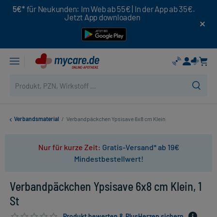
5€*
für Neukunden: Im Web ab 55€ | In der App ab 35€.
Jetzt App downloaden
Verbandsmaterial
/
Verbandpäckchen Ypsisave 6x8 cm Klein
Nur für kurze Zeit:
Gratis-Versand* ab 19€
Mindestbestellwert!
Verbandpäckchen Ypsisave 6x8 cm Klein, 1
St
Produkt bewerten & PlusHerzen sichern