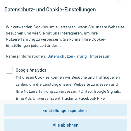
Datenschutz- und Cookie-Einstellungen
Wir verwenden Cookies um zu erfahren, wann Sie unsere Webseite
besuchen und wie Sie mit uns interagieren, um Ihre
Nutzererfahrung zu verbessern. Sie können Ihre Cookie-
Alle Preise gelten inkl. MwSt., ggf. zzgl. Versandkosten
Einstellungen jederzeit ändern.
Informationen auf dieser Website werden ausschließlich für
informative Zwecke zur Verfügung gestellt. Sie ersetzen keinesfalls
Nähere Informationen:
Datenschutzerklärung
Impressum
die Untersuchung und Behandlung durch einen Arzt. Bitte
beachten Sie, dass hierdurch weder Diagnosen gestellt noch
Google Analytics
Therapien eingeleitet werden können. | Diese Webseite benutzt
Mit diesen Cookies können wir Besuche und Trafficquellen
Google Analytics. Lesen Sie bitte dazu die wichtigen Hinweise in
unserer Datenschutzerklärung. Für den Widerruf einer Bestellung
zählen, um die Leistung unserer Webseite zu messen und
nutzen Sie das Formular:
Ihre Nutzererfahrung zu verbessern (Criteo, Google Signals,
Bing Ads Universal Event Tracking, Facebook Pixel,
Vertrag widerrufen
Youtube-Social Plugin).
Einstellungen speichern
Wir weisen darauf hin, dass die
Datenschutzbestimmungen von
Google Analytics
nicht
Alle ablehnen
*Hinweise zu unseren Aktionen und Bewertungen
zwingend den Europäischen Anforderungen gem. EU-