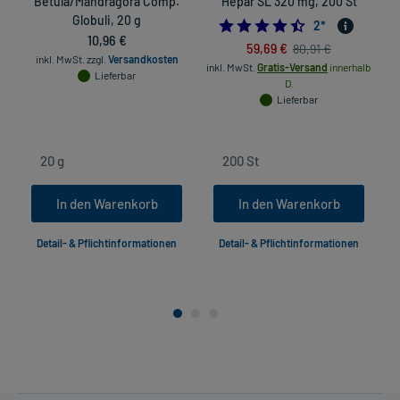
Betula/Mandragora Comp.
Hepar SL 320 mg, 200 St
Globuli, 20 g
4.5
2
*
10,96 €
59,69 €
80,91 €
inkl. MwSt.
zzgl.
Versandkosten
inkl. MwSt.
Gratis-Versand
innerhalb
Lieferbar
D.
Lieferbar
In den Warenkorb
In den Warenkorb
Detail- & Pflichtinformationen
Detail- & Pflichtinformationen