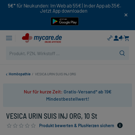
5€*
für Neukunden: Im Web ab 55€ | In der App ab 35€.
Jetzt App downloaden
Homöopathie
/
VESICA URIN SUIS INJ ORG
Nur für kurze Zeit:
Gratis-Versand* ab 19€
Mindestbestellwert!
VESICA URIN SUIS INJ ORG, 10 St
Produkt bewerten & PlusHerzen sichern