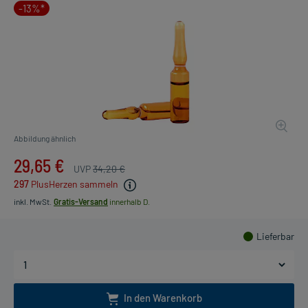
-13%*
Abbildung ähnlich
29,65 €
UVP
34,20 €
297
PlusHerzen sammeln
inkl. MwSt.
Gratis-Versand
innerhalb D.
Lieferbar
In den Warenkorb