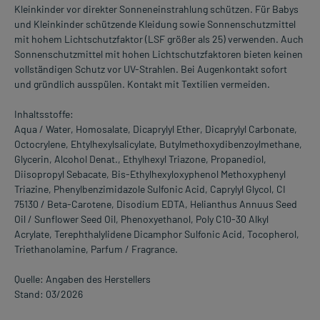
Kleinkinder vor direkter Sonneneinstrahlung schützen. Für Babys
und Kleinkinder schützende Kleidung sowie Sonnenschutzmittel
mit hohem Lichtschutzfaktor (LSF größer als 25) verwenden. Auch
Sonnenschutzmittel mit hohen Lichtschutzfaktoren bieten keinen
vollständigen Schutz vor UV-Strahlen. Bei Augenkontakt sofort
und gründlich ausspülen. Kontakt mit Textilien vermeiden.
Inhaltsstoffe:
Aqua / Water, Homosalate, Dicaprylyl Ether, Dicaprylyl Carbonate,
Octocrylene, Ehtylhexylsalicylate, Butylmethoxydibenzoylmethane,
Glycerin, Alcohol Denat., Ethylhexyl Triazone, Propanediol,
Diisopropyl Sebacate, Bis-Ethylhexyloxyphenol Methoxyphenyl
Triazine, Phenylbenzimidazole Sulfonic Acid, Caprylyl Glycol, CI
75130 / Beta-Carotene, Disodium EDTA, Helianthus Annuus Seed
Oil / Sunflower Seed Oil, Phenoxyethanol, Poly C10-30 Alkyl
Acrylate, Terephthalylidene Dicamphor Sulfonic Acid, Tocopherol,
Triethanolamine, Parfum / Fragrance.
Quelle: Angaben des Herstellers
Stand: 03/2026