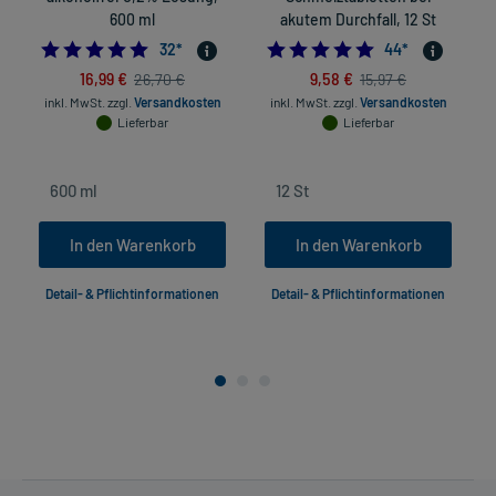
600 ml
akutem Durchfall, 12 St
4.90625
4.727272727272
32
*
44
*
16,99 €
9,58 €
26,70 €
15,97 €
in
inkl. MwSt.
zzgl.
Versandkosten
inkl. MwSt.
zzgl.
Versandkosten
Lieferbar
Lieferbar
In den Warenkorb
In den Warenkorb
Detail- & Pflichtinformationen
Detail- & Pflichtinformationen