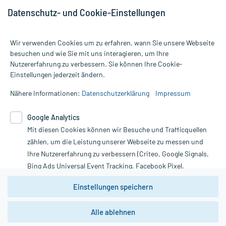
Datenschutz- und Cookie-Einstellungen
Wir verwenden Cookies um zu erfahren, wann Sie unsere Webseite
besuchen und wie Sie mit uns interagieren, um Ihre
Nutzererfahrung zu verbessern. Sie können Ihre Cookie-
Alle Preise gelten inkl. MwSt., ggf. zzgl. Versandkosten
Einstellungen jederzeit ändern.
Informationen auf dieser Website werden ausschließlich für
informative Zwecke zur Verfügung gestellt. Sie ersetzen keinesfalls
Nähere Informationen:
Datenschutzerklärung
Impressum
die Untersuchung und Behandlung durch einen Arzt. Bitte
beachten Sie, dass hierdurch weder Diagnosen gestellt noch
Google Analytics
Therapien eingeleitet werden können. | Diese Webseite benutzt
Google Analytics. Lesen Sie bitte dazu die wichtigen Hinweise in
Mit diesen Cookies können wir Besuche und Trafficquellen
unserer Datenschutzerklärung. Für den Widerruf einer Bestellung
zählen, um die Leistung unserer Webseite zu messen und
nutzen Sie das Formular:
Ihre Nutzererfahrung zu verbessern (Criteo, Google Signals,
Bing Ads Universal Event Tracking, Facebook Pixel,
Vertrag widerrufen
Youtube-Social Plugin).
Einstellungen speichern
Wir weisen darauf hin, dass die
Datenschutzbestimmungen von
Google Analytics
nicht
*Hinweise zu unseren Aktionen und Bewertungen
Alle ablehnen
zwingend den Europäischen Anforderungen gem. EU-
DSGVO genügen und ein Datentransfer in Drittstaaten bzw.