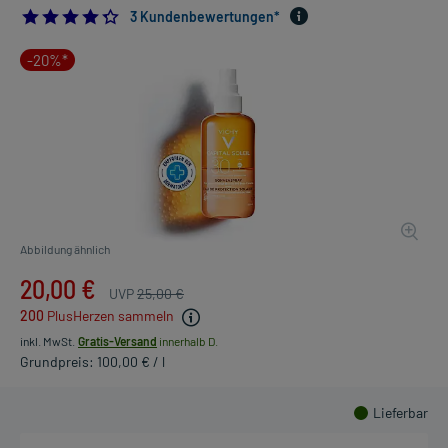
4.333333333333333
3 Kundenbewertungen*
-20%*
Abbildung ähnlich
20,00 €
UVP
25,00 €
200
PlusHerzen sammeln
inkl. MwSt.
Gratis-Versand
innerhalb D.
Grundpreis: 100,00 € / l
Lieferbar