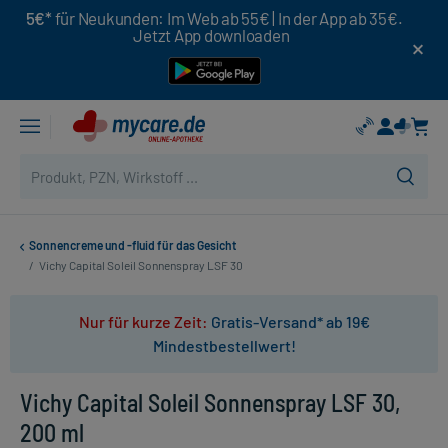
5€*
für Neukunden: Im Web ab 55€ | In der App ab 35€.
Jetzt App downloaden
Sonnencreme und -fluid für das Gesicht
/
Vichy Capital Soleil Sonnenspray LSF 30
Nur für kurze Zeit:
Gratis-Versand* ab 19€
Mindestbestellwert!
Vichy Capital Soleil Sonnenspray LSF 30,
200 ml