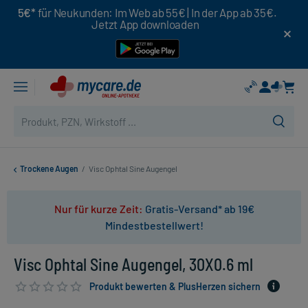
5€*
für Neukunden: Im Web ab 55€ | In der App ab 35€.
Jetzt App downloaden
Trockene Augen
/
Visc Ophtal Sine Augengel
Nur für kurze Zeit:
Gratis-Versand* ab 19€
Mindestbestellwert!
Visc Ophtal Sine Augengel, 30X0.6 ml
Produkt bewerten & PlusHerzen sichern