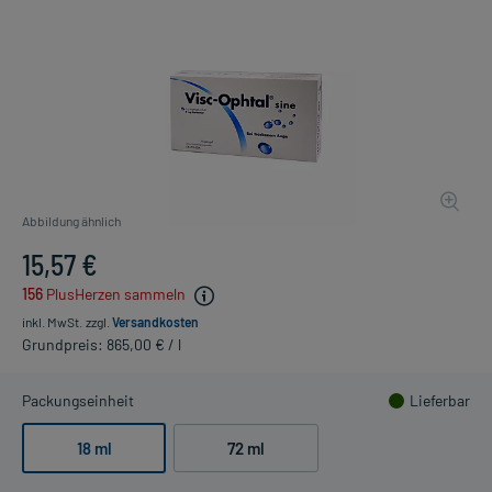
Abbildung ähnlich
15,57 €
156
PlusHerzen sammeln
inkl. MwSt.
zzgl.
Versandkosten
Grundpreis: 865,00 € / l
Packungseinheit
Lieferbar
18 ml
72 ml