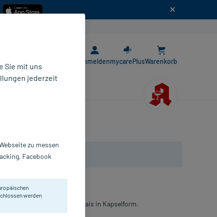
n
E-Rezept App
Anmelden
mycarePlus
Warenkorb
 Sie mit uns
llungen jederzeit
r Webseite zu messen
Tracking, Facebook
uropäischen
eschlossen werden
hdosierter D-Mannose aus Mais in Kapselform.