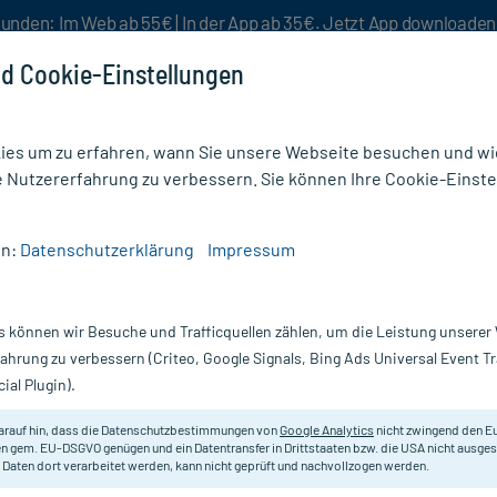
unden: Im Web ab 55€ | In der App ab 35€. Jetzt App downloade
d Cookie-Einstellungen
es um zu erfahren, wann Sie unsere Webseite besuchen und wie
e Nutzererfahrung zu verbessern. Sie können Ihre Cookie-Einste
nlösen
Rezeptur
Aktion %
en:
Datenschutzerklärung
Impressum
g
/
Vitamaze D-Mannose Kapseln
s können wir Besuche und Trafficquellen zählen, um die Leistung unsere
Nur für kurze Zeit:
Gratis-Versand* ab 19€ Mindestbestellwert!
fahrung zu verbessern (Criteo, Google Signals, Bing Ads Universal Event 
ial Plugin).
 60 St
Vitamaze
arauf hin, dass die Datenschutzbestimmungen von
Google Analytics
nicht zwingend den E
n gem. EU-DSGVO genügen und ein Datentransfer in Drittstaaten bzw. die USA nicht ausg
 Daten dort verarbeitet werden, kann nicht geprüft und nachvollzogen werden.
Nahrungsergänzungsmittel mit hoc