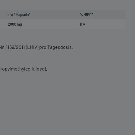
pro 4 Kapseln*
% NRV**
2000 mg
k.A.
r. 1169/2011 (LMIV) pro Tagesdosis.
ropylmethylcellulose).