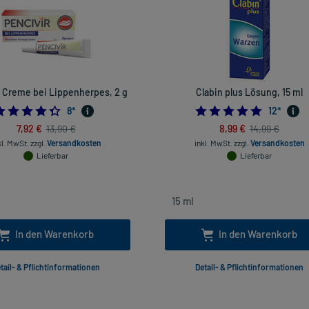
r Creme bei Lippenherpes, 2 g
Clabin plus Lösung, 15 ml
4.375
4.833333
8
*
12
*
7,92 €
8,99 €
13,90 €
14,99 €
kl. MwSt.
zzgl.
Versandkosten
inkl. MwSt.
zzgl.
Versandkosten
Lieferbar
Lieferbar
In den Warenkorb
In den Warenkorb
tail- & Pflichtinformationen
Detail- & Pflichtinformationen