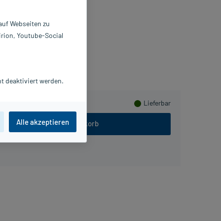
pseln
 St
 auf Webseiten zu
841301
irion, Youtube-Social
itamaze GmbH
ammeln
t deaktiviert werden.
Lieferbar
Alle akzeptieren
In den Warenkorb