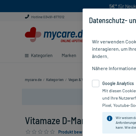
5€*
für Neuk
Hotline 03491-877012
Datenschutz- un
Wir verwenden Cooki
interagieren, um Ihr
Kategorien
Marken
Ratgeber
E-Rezept ei
ändern.
Nähere Information
mycare.de
/
Kategorien
/
Vegan & Vegetarisch
/
Nahrungsergänzun
Google Analytics
Mit diesen Cookie
und Ihre Nutzerer
Pixel, Youtube-Soc
Vitamaze D-Mannose Kapseln,
Wir weisen d
Anforderunge
kann. Wie die
Produkt bewerten & PlusHerzen sichern