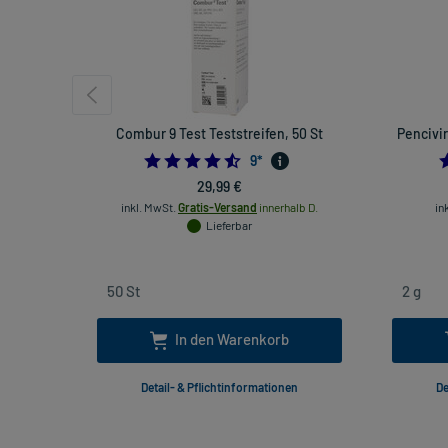
Combur 9 Test Teststreifen, 50 St
Pencivi
4.555555555555555
9
*
29,99 €
inkl. MwSt.
Gratis-Versand
innerhalb D.
in
Lieferbar
In den Warenkorb
Detail- & Pflichtinformationen
De