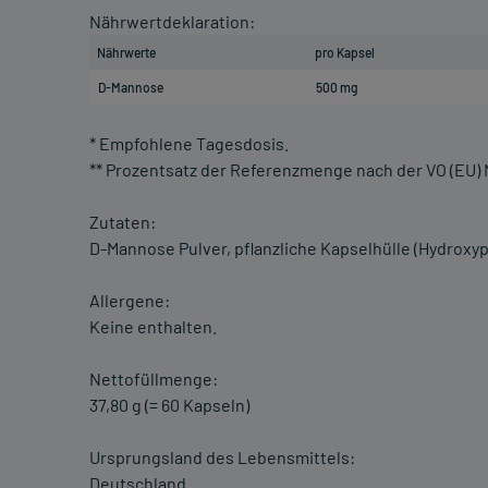
Nährwertdeklaration:
Nährwerte
pro Kapsel
D-Mannose
500 mg
* Empfohlene Tagesdosis.
** Prozentsatz der Referenzmenge nach der VO (EU) N
Zutaten:
D-Mannose Pulver, pflanzliche Kapselhülle (Hydroxyp
Allergene:
Keine enthalten.
Nettofüllmenge:
37,80 g (= 60 Kapseln)
Ursprungsland des Lebensmittels:
Deutschland