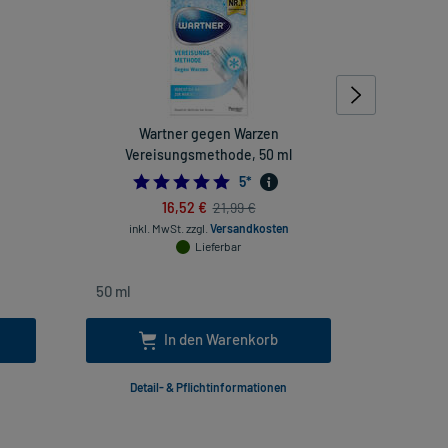
Wartner gegen Warzen
EndWa
Vereisungsmethode, 50 ml
333333333
5.0
5
*
16,52 €
21,99 €
inkl
inkl. MwSt.
zzgl.
Versandkosten
Lieferbar
In den Warenkorb
Detail- & Pflichtinformationen
Deta