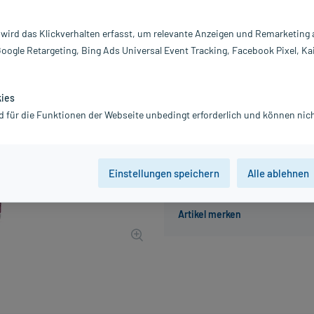
Darreichung:
Ka
Inhalt:
60
 wird das Klickverhalten erfasst, um relevante Anzeigen und Remarketing
PZN:
17
Google Retargeting, Bing Ads Universal Event Tracking, Facebook Pixel, Ka
Hersteller:
V
19,97 €
200
PlusHerzen s
kies
inkl. MwSt.
Gratis-Versand
innerhalb D.
d für die Funktionen der Webseite unbedingt erforderlich und können nich
Einstellungen speichern
Alle ablehnen