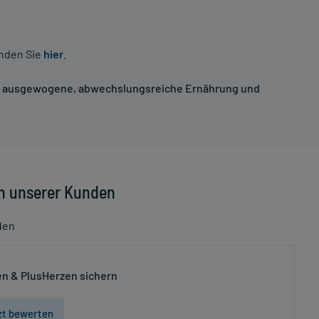
inden Sie
hier
.
ne ausgewogene, abwechslungsreiche Ernährung und
n unserer Kunden
den
n & PlusHerzen sichern
zt bewerten