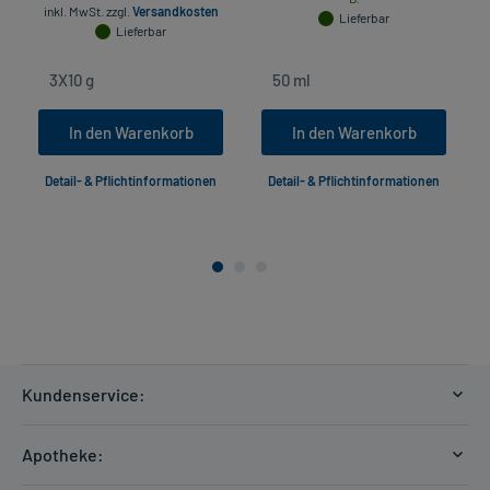
inkl. MwSt.
zzgl.
Versandkosten
Lieferbar
Lieferbar
In den Warenkorb
In den Warenkorb
Detail- & Pflichtinformationen
Detail- & Pflichtinformationen
Kundenservice:
Versandkosten
Apotheke:
Zahlungsarten