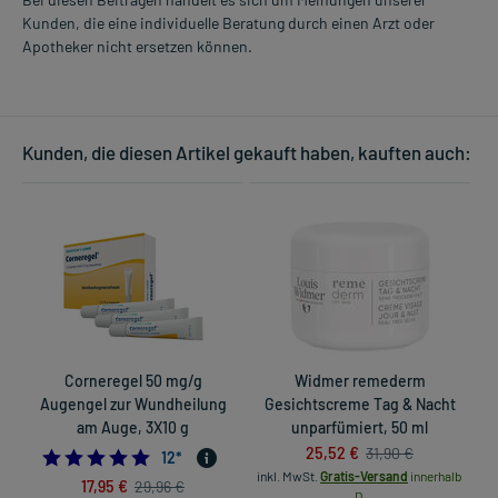
Kunden, die eine individuelle Beratung durch einen Arzt oder
Apotheker nicht ersetzen können.
Kunden, die diesen Artikel gekauft haben, kauften auch:
Corneregel 50 mg/g
Widmer remederm
Augengel zur Wundheilung
Gesichtscreme Tag & Nacht
am Auge, 3X10 g
unparfümiert, 50 ml
25,52 €
31,90 €
4.833333333333333
12
*
inkl. MwSt.
Gratis-Versand
innerhalb
in
17,95 €
29,96 €
D.