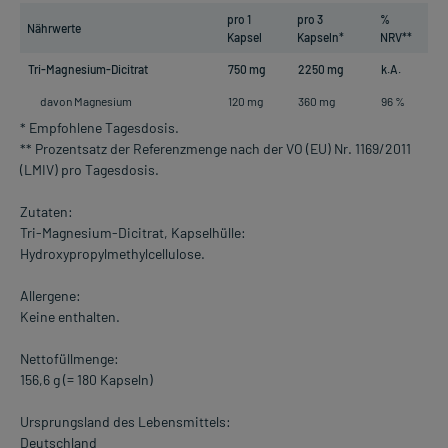
pro 1
pro 3
%
Nährwerte
Kapsel
Kapseln*
NRV**
Tri-Magnesium-Dicitrat
750 mg
2250 mg
k.A.
davon Magnesium
120 mg
360 mg
96 %
* Empfohlene Tagesdosis.
** Prozentsatz der Referenzmenge nach der VO (EU) Nr. 1169/2011
(LMIV) pro Tagesdosis.
Zutaten:
Tri-Magnesium-Dicitrat, Kapselhülle:
Hydroxypropylmethylcellulose.
Allergene:
Keine enthalten.
Nettofüllmenge:
156,6 g (= 180 Kapseln)
Ursprungsland des Lebensmittels:
Deutschland