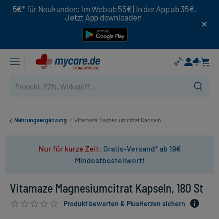
5€*
für Neukunden: Im Web ab 55€ | In der App ab 35€.
Jetzt App downloaden
Nahrungsergänzung
/
Vitamaze Magnesiumcitrat Kapseln
Nur für kurze Zeit:
Gratis-Versand* ab 19€
Mindestbestellwert!
Vitamaze Magnesiumcitrat Kapseln, 180 St
Produkt bewerten & PlusHerzen sichern