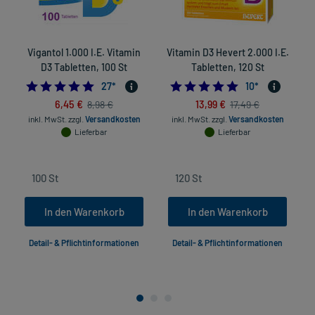
- Schwitzen (Hyperhidrose)
- Beschleunigter Puls (Tachykardie)
- Hautreaktion, mit:
Vigantol 1.000 I.E. Vitamin
Vitamin D3 Hevert 2.000 I.E.
- Juckreiz (Pruritus)
D3 Tabletten, 100 St
Tabletten, 120 St
- Nesselausschlag (Urtikaria)
4.962962962962963
4.9
27
*
10
*
- Lokales Nervenleiden mit Missempfindungen, insbesonders bei
6,45 €
13,99 €
8,98 €
17,49 €
langfristiger Einnahme oder bei Einnahme hoher Dosen
inkl. MwSt.
zzgl.
Versandkosten
inkl. MwSt.
zzgl.
Versandkosten
- Erhöhte Lichtempfindlichkeit der Haut
Lieferbar
Lieferbar
- Erkrankung des Magen-Darm-Trakts
Bemerken Sie eine Befindlichkeitsstörung oder Veränderung
während der Behandlung, wenden Sie sich an Ihren Arzt oder
Apotheker.
In den Warenkorb
In den Warenkorb
Für die Information an dieser Stelle werden vor allem
Nebenwirkungen berücksichtigt, die bei mindestens einem von
Detail- & Pflichtinformationen
Detail- & Pflichtinformationen
1.000 behandelten Patienten auftreten.
Zusammensetzung: