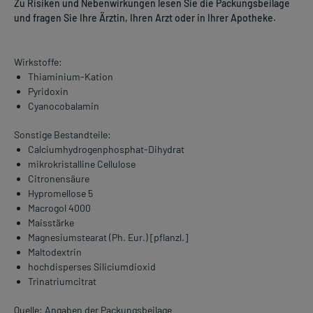
Zu Risiken und Nebenwirkungen lesen Sie die Packungsbeilage
und fragen Sie Ihre Ärztin, Ihren Arzt oder in Ihrer Apotheke.
Wirkstoffe:
Thiaminium-Kation
Pyridoxin
Cyanocobalamin
Sonstige Bestandteile:
Calciumhydrogenphosphat-Dihydrat
mikrokristalline Cellulose
Citronensäure
Hypromellose 5
Macrogol 4000
Maisstärke
Magnesiumstearat (Ph. Eur.) [pflanzl.]
Maltodextrin
hochdisperses Siliciumdioxid
Trinatriumcitrat
Quelle: Angaben der Packungsbeilage