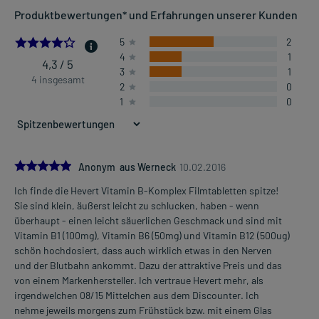
Anwendungsgebiete:
Produktbewertungen* und Erfahrungen unserer Kunden
- Vitamin B1-Mangel
- Vitamin B6-Mangel
4.25
5
2
- Vitamin B12-Mangel
4
1
4,3 / 5
3
1
4 insgesamt
2
0
Dosierung und Anwendungshinweise:
1
0
Alle Altersgruppen
1-2 Tabletten
1-mal täglich
zu der Mahlzeit
5.0
Anonym aus Werneck
10.02.2016
Alle Altersgruppen
Ich finde die Hevert Vitamin B-Komplex Filmtabletten spitze!
1 Tablette
Mehr anzeigen
Sie sind klein, äußerst leicht zu schlucken, haben - wenn
1-mal täglich
überhaupt - einen leicht säuerlichen Geschmack und sind mit
zu der Mahlzeit
Vitamin B1 (100mg), Vitamin B6 (50mg) und Vitamin B12 (500ug)
schön hochdosiert, dass auch wirklich etwas in den Nerven
Die Gesamtdosis sollte nicht ohne Rücksprache mit einem Arzt
und der Blutbahn ankommt. Dazu der attraktive Preis und das
oder Apotheker überschritten werden.
von einem Markenhersteller. Ich vertraue Hevert mehr, als
irgendwelchen 08/15 Mittelchen aus dem Discounter. Ich
Art der Anwendung?
nehme jeweils morgens zum Frühstück bzw. mit einem Glas
Nehmen Sie das Arzneimittel mit Flüssigkeit (z.B. 1 Glas Wasser)