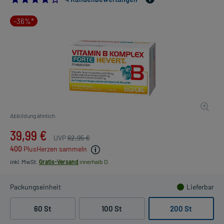
-36%*
Abbildung ähnlich
39,99 €
UVP
62,95 €
400
PlusHerzen sammeln
inkl. MwSt.
Gratis-Versand
innerhalb D.
Packungseinheit
Lieferbar
60 St
100 St
200 St