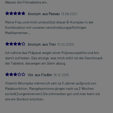
Wasser die Filmtablette ein.
ein.
5.0
Dauer der Anwendung?
Anonym aus Passau
13.08.2021
Die Anwendungsdauer richtet sich nach der Art der Beschwerden
Meine Frau und mich unterstützt dieser B-Komplex in der
und/oder dem Verlauf der Erkrankung. Sie sollte deshalb in
Kombination mit unseren verschreibungspflichtigen
Absprache mit Ihrem Arzt festgelegt werden.
Medikamenten...
Überdosierung?
4.0
Anonym aus Trier
01.01.2020
Bisher sind keine Überdosierungserscheinungen bekannt. Im
Zweifelsfall wenden Sie sich an Ihren Arzt.
Ich nehme das Präparat wegen einer Polyneuropathie und bin
damit zufrieden. Das einzige, was mich stört ist der Geschmack
Generell gilt: Achten Sie vor allem bei Säuglingen, Kleinkindern und
der Tablette, deswegen ein Stern abzug.
älteren Menschen auf eine gewissenhafte Dosierung. Im
Zweifelsfalle fragen Sie Ihren Arzt oder Apotheker nach etwaigen
3.0
Ute aus Fiedler
18.12.2015
Auswirkungen oder Vorsichtsmaßnahmen.
Vitamin Bkomplex nehme ich seit ca 3 Jahren aufgrund von
Eine vom Arzt verordnete Dosierung kann von den Angaben der
Malabsorbtion. Mangelsymtome gingen nach ca.2 Wochen
Packungsbeilage abweichen. Da der Arzt sie individuell abstimmt,
zurück(Zungenbrennen).Sie schmecken gut und man kann sie
sollten Sie das Arzneimittel daher nach seinen Anweisungen
wie ein Bonbon lutschen.
anwenden.