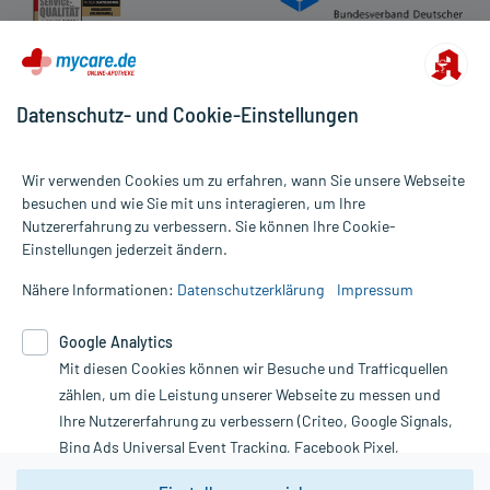
Aufbewahrung:
Aufbewahrung
Datenschutz- und Cookie-Einstellungen
Das Arzneimittel muss vor Hitze geschützt aufbewahrt werden.
Wir verwenden Cookies um zu erfahren, wann Sie unsere Webseite
besuchen und wie Sie mit uns interagieren, um Ihre
Handelsformen:
Nutzererfahrung zu verbessern. Sie können Ihre Cookie-
Alle Preise gelten inkl. MwSt., ggf. zzgl. Versandkosten
Anbieter: HEVERT, Nussbaum, www.hevert.de Bearbeitungsstand:
Einstellungen jederzeit ändern.
Informationen auf dieser Website werden ausschließlich für
14.06.2021
informative Zwecke zur Verfügung gestellt. Sie ersetzen keinesfalls
Nähere Informationen:
Datenschutzerklärung
Impressum
die Untersuchung und Behandlung durch einen Arzt. Bitte
beachten Sie, dass hierdurch weder Diagnosen gestellt noch
Google Analytics
Therapien eingeleitet werden können. | Diese Webseite benutzt
Mit diesen Cookies können wir Besuche und Trafficquellen
Google Analytics. Lesen Sie bitte dazu die wichtigen Hinweise in
unserer Datenschutzerklärung. Für den Widerruf einer Bestellung
zählen, um die Leistung unserer Webseite zu messen und
nutzen Sie das Formular:
Ihre Nutzererfahrung zu verbessern (Criteo, Google Signals,
Bing Ads Universal Event Tracking, Facebook Pixel,
Vertrag widerrufen
Youtube-Social Plugin).