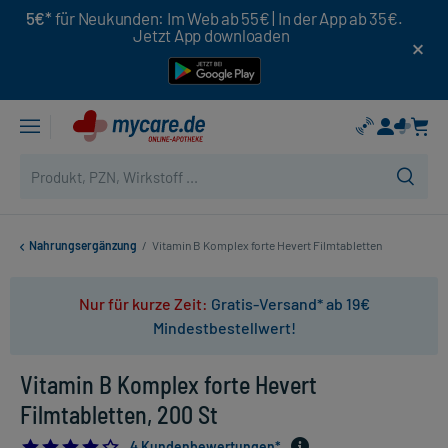
5€*
für Neukunden: Im Web ab 55€ | In der App ab 35€.
Jetzt App downloaden
Nahrungsergänzung
/
Vitamin B Komplex forte Hevert Filmtabletten
Nur für kurze Zeit:
Gratis-Versand* ab 19€
Mindestbestellwert!
Vitamin B Komplex forte Hevert
Filmtabletten, 200 St
4.25
4 Kundenbewertungen*