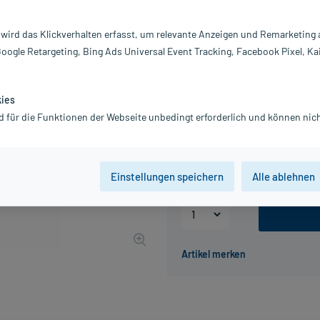
Darreichung:
In
Inhalt:
10
 wird das Klickverhalten erfasst, um relevante Anzeigen und Remarketing
PZN:
0
Google Retargeting, Bing Ads Universal Event Tracking, Facebook Pixel, Ka
Hersteller:
Pa
Information:
135,87 €
kies
UVP
136,65 €
1
d für die Funktionen der Webseite unbedingt erforderlich und können nich
inkl. MwSt.
Gratis-Versand
innerhalb D.
Grundpreis: 1.358,70 € / l
Einstellungen speichern
Alle ablehnen