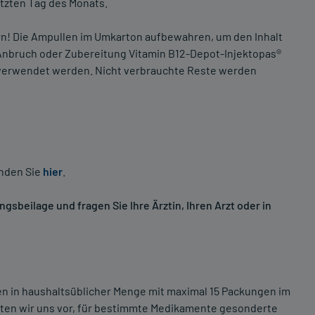
etzten Tag des Monats.
n! Die Ampullen im Umkarton aufbewahren, um den Inhalt
h Anbruch oder Zubereitung Vitamin B12-Depot-Injektopas®
 verwendet werden. Nicht verbrauchte Reste werden
inden Sie
hier
.
sbeilage und fragen Sie Ihre Ärztin, Ihren Arzt oder in
ten in haushaltsüblicher Menge mit maximal 15 Packungen im
lten wir uns vor, für bestimmte Medikamente gesonderte