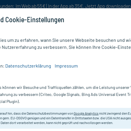
unden: Im Web ab 55€ | In der App ab 35€. Jetzt App downloade
d Cookie-Einstellungen
es um zu erfahren, wann Sie unsere Webseite besuchen und wie
e Nutzererfahrung zu verbessern. Sie können Ihre Cookie-Einste
nlösen
Rezeptur
Aktion %
en:
Datenschutzerklärung
Impressum
12 Depot Inj. 1500 µg
s können wir Besuche und Trafficquellen zählen, um die Leistung unsere
Nur für kurze Zeit:
Gratis-Versand* ab 19€ Mindestbestellwert!
fahrung zu verbessern (Criteo, Google Signals, Bing Ads Universal Event 
ial Plugin).
, 100X1 ml
Pascoe
arauf hin, dass die Datenschutzbestimmungen von
Google Analytics
nicht zwingend den E
n gem. EU-DSGVO genügen und ein Datentransfer in Drittstaaten bzw. die USA nicht ausg
 Daten dort verarbeitet werden, kann nicht geprüft und nachvollzogen werden.
Bei Vitamin-B12-Mangel, der ernä