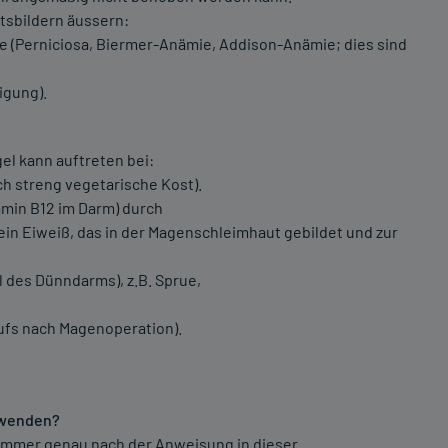
tsbildern äussern:
 (Perniciosa, Biermer-Anämie, Addison-Anämie; dies sind
igung).
el kann auftreten bei:
ch streng vegetarische Kost).
min B12 im Darm) durch
ein Eiweiß, das in der Magenschleimhaut gebildet und zur
 des Dünndarms), z.B. Sprue,
ufs nach Magenoperation).
zuwenden?
immer genau nach der Anweisung in dieser