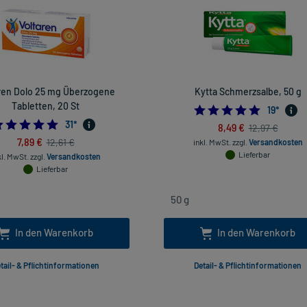
ren Dolo 25 mg Überzogene
Kytta Schmerzsalbe, 50 g
Tabletten, 20 St
4.947368
19
*
4.67741935483871
31
*
8,49 €
12,97 €
7,89 €
12,61 €
inkl. MwSt.
zzgl.
Versandkosten
Lieferbar
kl. MwSt.
zzgl.
Versandkosten
Lieferbar
In den Warenkorb
In den Warenkorb
tail- & Pflichtinformationen
Detail- & Pflichtinformationen