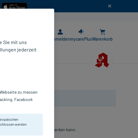
n
E-Rezept App
Anmelden
mycarePlus
Warenkorb
 Sie mit uns
llungen jederzeit
r Webseite zu messen
Tracking, Facebook
uropäischen
eschlossen werden
hrungsmäßig nicht behoben werden kann.