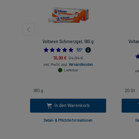
Voltaren Schmerzgel, 180 g
Volta
4.872727272727273
55
*
16,99 €
24,94 €
inkl. MwSt.
zzgl.
Versandkosten
Lieferbar
in
In den Warenkorb
Detail- & Pflichtinformationen
De