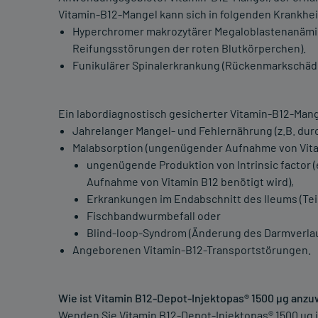
Vitamin-B12-Mangel kann sich in folgenden Krankhei
Hyperchromer makrozytärer Megaloblastenanämie
Reifungsstörungen der roten Blutkörperchen).
Funikulärer Spinalerkrankung (Rückenmarkschäd
Ein labordiagnostisch gesicherter Vitamin-B12-Mang
Jahrelanger Mangel- und Fehlernährung (z.B. dur
Malabsorption (ungenügender Aufnahme von Vita
ungenügende Produktion von Intrinsic factor (
Aufnahme von Vitamin B12 benötigt wird),
Erkrankungen im Endabschnitt des Ileums (Teil
Fischbandwurmbefall oder
Blind-loop-Syndrom (Änderung des Darmverla
Angeborenen Vitamin-B12-Transportstörungen.
Wie ist Vitamin B12-Depot-Injektopas® 1500 µg an
Wenden Sie Vitamin B12-Depot-Injektopas® 1500 µg 