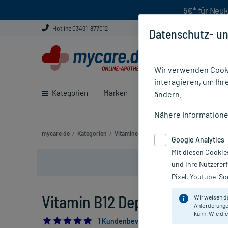
5€*
für Neuk
Hotline 03491-877012
Datenschutz- un
Wir verwenden Cooki
interagieren, um Ihr
Kategorien
Marken
Ratgeber
E-Rezept ei
ändern.
Nähere Information
mycare.de
/
Kategorien
/
Vitamine, Mineralien & Enzyme
/
Vitamin B
Google Analytics
Mit diesen Cookie
und Ihre Nutzerer
Pixel, Youtube-Soc
Vitamin B12 Depot Inj. 1500 µg
Wir weisen d
Anforderunge
kann. Wie die
5.0
1 Kundenbewertung*