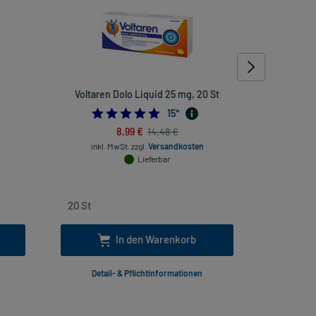
Voltaren Dolo Liquid 25 mg, 20 St
Aco
421052632
5.0
15
*
8,99 €
14,48 €
inkl. MwSt.
zzgl.
Versandkosten
inkl
Lieferbar
In den Warenkorb
Detail- & Pflichtinformationen
Deta