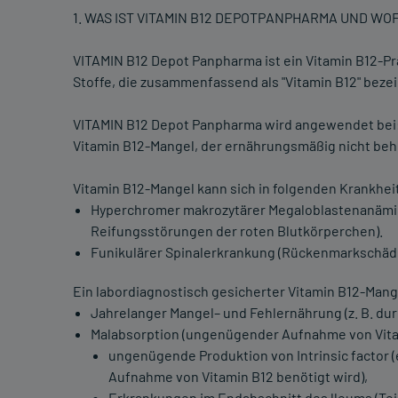
1. WAS IST VITAMIN B12 DEPOTPANPHARMA UND W
VITAMIN B12 Depot Panpharma ist ein Vitamin B12-P
Stoffe, die zusammenfassend als "Vitamin B12" beze
VITAMIN B12 Depot Panpharma wird angewendet bei
Vitamin B12-Mangel, der ernährungsmäßig nicht be
Vitamin B12-Mangel kann sich in folgenden Krankhei
Hyperchromer makrozytärer Megaloblastenanämie
Reifungsstörungen der roten Blutkörperchen).
Funikulärer Spinalerkrankung (Rückenmarkschäd
Ein labordiagnostisch gesicherter Vitamin B12-Mang
Jahrelanger Mangel– und Fehlernährung (z. B. dur
Malabsorption (ungenügender Aufnahme von Vita
ungenügende Produktion von Intrinsic factor (
Aufnahme von Vitamin B12 benötigt wird),
Erkrankungen im Endabschnitt des lleums (Teil