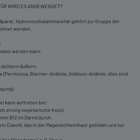
OFÜR WIRD ES ANGEWENDET?
räparat. Hydroxocobalaminacetat gehört zur Gruppe der
ichnet werden.
:
hoben werden kann.
tsbildern äußern:
 (Perniciosa, Biermer–Anämie, Addison–Anämie; dies sind
igung).
el kann auftreten bei:
ch streng vegetarische Kost).
min B12 im Darm) durch
ein Eiweiß, das in der Magenschleimhaut gebildet und zur
 des Dünndarms), z. B. Sprue,