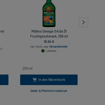
 ml
Möllers Omega-3 Kids Öl
Valocord
Fruchtgeschmack, 250 ml
18,94 €
inkl. MwSt.
zzgl.
Versandkosten
 D.
inkl
Lieferbar
In den Warenkorb
Detail- & Pflichtinformationen
Deta