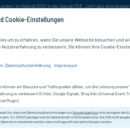
unden: Im Web ab 55€ | In der App ab 35€. Jetzt App downloade
d Cookie-Einstellungen
es um zu erfahren, wann Sie unsere Webseite besuchen und wie
e Nutzererfahrung zu verbessern. Sie können Ihre Cookie-Einste
nlösen
Rezeptur
Aktion %
en:
Datenschutzerklärung
Impressum
/
Vitamin B12
/
VITAMIN B12 Depot Panpharma
s können wir Besuche und Trafficquellen zählen, um die Leistung unsere
Nur für kurze Zeit:
Gratis-Versand* ab 19€ Mindestbestellwert!
fahrung zu verbessern (Criteo, Google Signals, Bing Ads Universal Event 
ial Plugin).
, 10X1 ml
arauf hin, dass die Datenschutzbestimmungen von
Google Analytics
nicht zwingend den E
Vitamin B12-Präparat. Bei Vitami
n gem. EU-DSGVO genügen und ein Datentransfer in Drittstaaten bzw. die USA nicht ausg
 Daten dort verarbeitet werden, kann nicht geprüft und nachvollzogen werden.
kann.