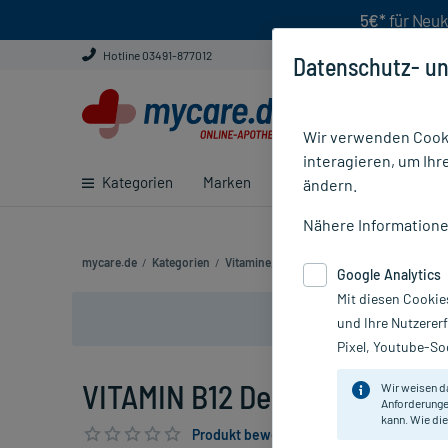
5€*
für Neuk
Hotline 03491-877012
Datenschutz- un
Wir verwenden Cooki
interagieren, um Ihr
Kategorien
Marken
Ratgeber
E-Rezept ei
ändern.
Nähere Information
mycare.de
/
Kategorien
/
Vitamine, Mineralien & Enzyme
/
Vitamin B
Google Analytics
Mit diesen Cookie
und Ihre Nutzerer
Pixel, Youtube-Soc
VITAMIN B12 Depot Panpharma
Wir weisen d
Anforderunge
kann. Wie die
Produkt bewerten & PlusHerzen sichern