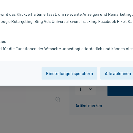
Darreichung:
In
Inhalt:
10
 wird das Klickverhalten erfasst, um relevante Anzeigen und Remarketing
PZN:
16
Google Retargeting, Bing Ads Universal Event Tracking, Facebook Pixel, Ka
Hersteller:
P
Information:
8,70 €
kies
87
PlusHerzen samm
d für die Funktionen der Webseite unbedingt erforderlich und können nich
inkl. MwSt.
zzgl.
Versandkosten
Grundpreis: 870,00 € / l
Einstellungen speichern
Alle ablehnen