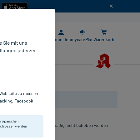
n
E-Rezept App
Anmelden
mycarePlus
Warenkorb
 Sie mit uns
llungen jederzeit
r Webseite zu messen
Tracking, Facebook
uropäischen
n B12-Mangel, der ernährungsmäßig nicht behoben werden
eschlossen werden