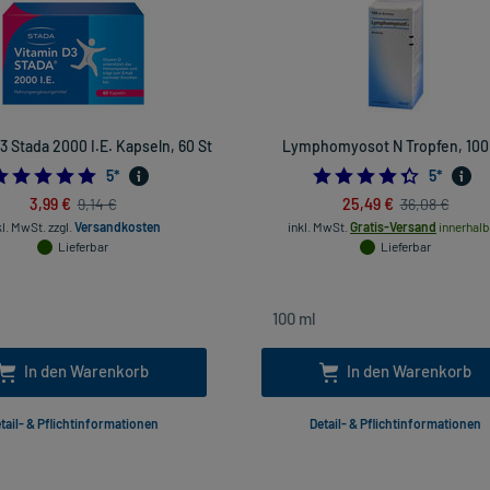
3 Stada 2000 I.E. Kapseln, 60 St
Lymphomyosot N Tropfen, 100
4.8
4.4
5
*
5
*
3,99 €
25,49 €
9,14 €
36,08 €
kl. MwSt.
zzgl.
Versandkosten
inkl. MwSt.
Gratis-Versand
innerhalb
Lieferbar
Lieferbar
In den Warenkorb
In den Warenkorb
tail- & Pflichtinformationen
Detail- & Pflichtinformationen