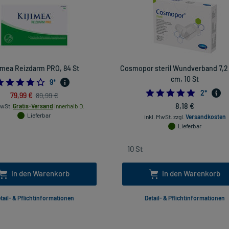
imea Reizdarm PRO, 84 St
Cosmopor steril Wundverband 7,2
cm, 10 St
4.111111111111111
9
*
5.0
2
*
79,99 €
89,99 €
8,18 €
MwSt.
Gratis-Versand
innerhalb D.
Lieferbar
inkl. MwSt.
zzgl.
Versandkosten
Lieferbar
In den Warenkorb
In den Warenkorb
tail- & Pflichtinformationen
Detail- & Pflichtinformationen