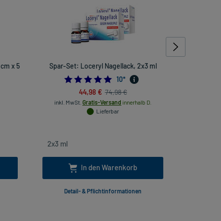
 cm x 5
Spar-Set: Loceryl Nagellack, 2x3 ml
Bifon
4.8
10
*
44,98 €
74,98 €
inkl. MwSt.
Gratis-Versand
innerhalb D.
inkl
Lieferbar
In den Warenkorb
Detail- & Pflichtinformationen
Deta