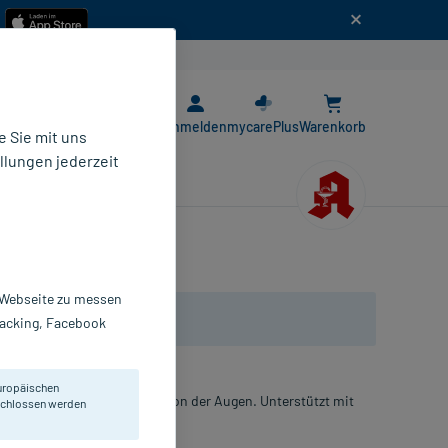
n
E-Rezept App
Anmelden
mycarePlus
Warenkorb
 Sie mit uns
llungen jederzeit
r Webseite zu messen
Tracking, Facebook
uropäischen
nt bei Glaskörperdegeneration der Augen. Unterstützt mit
eschlossen werden
 Augengesundheit.