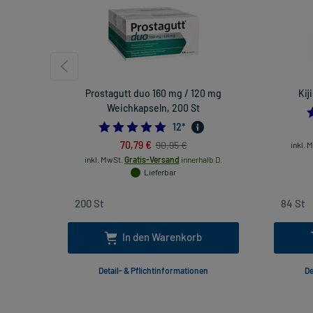
Prostagutt duo 160 mg / 120 mg
Kij
Weichkapseln, 200 St
4.916666666666667
12
*
70,79 €
90,95 €
inkl. 
inkl. MwSt.
Gratis-Versand
innerhalb D.
Lieferbar
In den Warenkorb
Detail- & Pflichtinformationen
De