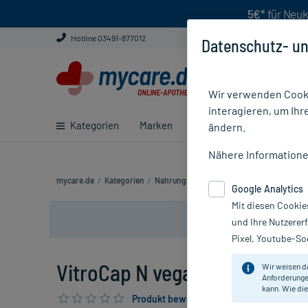
5€*
für Neuk
Hotline 03491-877012
Datenschutz- un
Wir verwenden Cooki
interagieren, um Ihr
Kategorien
Marken
Ratgeber
E-Rezept ei
ändern.
Nähere Information
mycare.de
/
Kategorien
/
Nahrungsergänzung
/
Augen
/
VitroCap 
Google Analytics
Mit diesen Cookie
und Ihre Nutzerer
Pixel, Youtube-Soc
VitroCap N vegan Kapseln, 90
Wir weisen d
Anforderunge
kann. Wie die
Produkt bewerten & PlusHerzen sichern