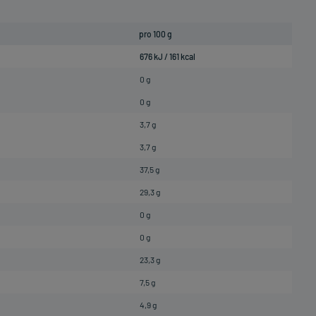
pro 100 g
676 kJ / 161 kcal
0 g
0 g
3,7 g
3,7 g
37,5 g
29,3 g
0 g
0 g
23,3 g
7,5 g
4,9 g