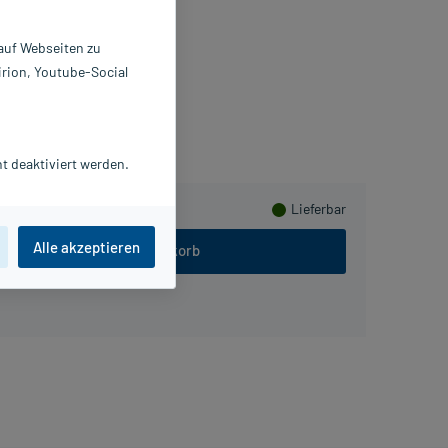
pseln
 St
 auf Webseiten zu
6688004
irion, Youtube-Social
biga-VISION GmbH
PlusHerzen sammeln
t deaktiviert werden.
Lieferbar
Alle akzeptieren
In den Warenkorb