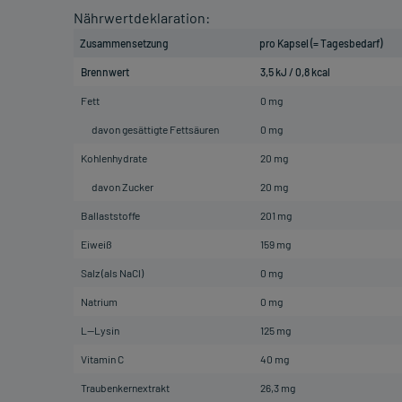
Nährwertdeklaration:
Zusammensetzung
pro Kapsel (= Tagesbedarf)
Brennwert
3,5 kJ / 0,8 kcal
Fett
0 mg
davon gesättigte Fettsäuren
0 mg
Kohlenhydrate
20 mg
davon Zucker
20 mg
Ballaststoffe
201 mg
Eiweiß
159 mg
Salz (als NaCl)
0 mg
Natrium
0 mg
L--Lysin
125 mg
Vitamin C
40 mg
Traubenkernextrakt
26,3 mg