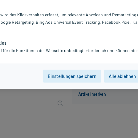
Darreichung:
Ka
Inhalt:
90
 wird das Klickverhalten erfasst, um relevante Anzeigen und Remarketing
PZN:
1
Google Retargeting, Bing Ads Universal Event Tracking, Facebook Pixel, Ka
Hersteller:
e
55,85 €
UVP
59,00 €
559
kies
inkl. MwSt.
Gratis-Versand
innerhalb D.
d für die Funktionen der Webseite unbedingt erforderlich und können nich
Einstellungen speichern
Alle ablehnen