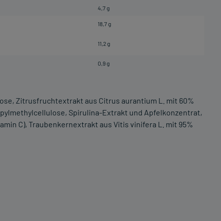
4,7 g
18,7 g
11,2 g
0,9 g
ulose, Zitrusfruchtextrakt aus Citrus aurantium L. mit 60%
pylmethylcellulose, Spirulina-Extrakt und Apfelkonzentrat,
amin C), Traubenkernextrakt aus Vitis vinifera L. mit 95%