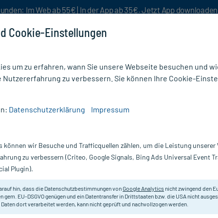
unden: Im Web ab 55€ | In der App ab 35€. Jetzt App downloade
d Cookie-Einstellungen
es um zu erfahren, wann Sie unsere Webseite besuchen und wie
e Nutzererfahrung zu verbessern. Sie können Ihre Cookie-Einste
nlösen
Rezeptur
Aktion %
en:
Datenschutzerklärung
Impressum
N vegan Kapseln
s können wir Besuche und Trafficquellen zählen, um die Leistung unsere
Nur für kurze Zeit:
Gratis-Versand* ab 19€ Mindestbestellwert!
fahrung zu verbessern (Criteo, Google Signals, Bing Ads Universal Event 
ial Plugin).
 St
arauf hin, dass die Datenschutzbestimmungen von
Google Analytics
nicht zwingend den E
Bilanzierte Diät zum Diätmanageme
n gem. EU-DSGVO genügen und ein Datentransfer in Drittstaaten bzw. die USA nicht ausg
 Daten dort verarbeitet werden, kann nicht geprüft und nachvollzogen werden.
spezifischen Mikronährstoffen die