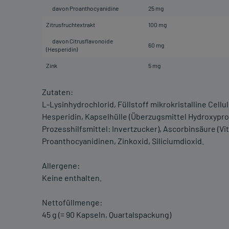
davon Proanthocyanidine
25 mg
Zitrusfruchtextrakt
100 mg
davon Citrusflavonoide
60 mg
(Hesperidin)
Zink
5 mg
Zutaten:
L-Lysinhydrochlorid, Füllstoff mikrokristalline Cell
Hesperidin, Kapselhülle (Überzugsmittel Hydroxypro
Prozesshilfsmittel: Invertzucker), Ascorbinsäure (Vit
Proanthocyanidinen, Zinkoxid, Siliciumdioxid.
Allergene:
Keine enthalten.
Nettofüllmenge:
45 g (= 90 Kapseln, Quartalspackung)