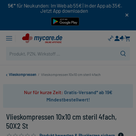
5€*
für Neukunden: Im Web ab 55€ | In der App ab 35€.
Jetzt App downloaden
Vlieskompressen
/
Vlieskompressen 10x10 cm steril 4fach
Nur für kurze Zeit:
Gratis-Versand* ab 19€
Mindestbestellwert!
Vlieskompressen 10x10 cm steril 4fach,
50X2 St
Produkt bewerten & PlusHerzen sichern