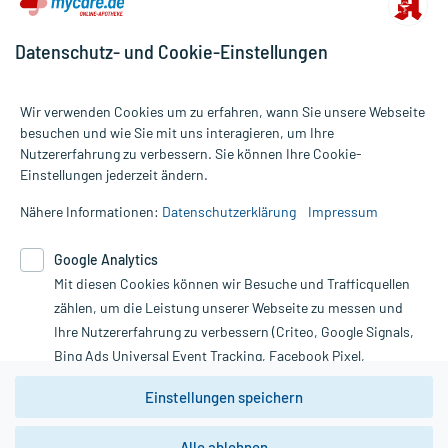
Datenschutz- und Cookie-Einstellungen
Wir verwenden Cookies um zu erfahren, wann Sie unsere Webseite
besuchen und wie Sie mit uns interagieren, um Ihre
Nutzererfahrung zu verbessern. Sie können Ihre Cookie-
Alle Preise gelten inkl. MwSt., ggf. zzgl. Versandkosten
Einstellungen jederzeit ändern.
Informationen auf dieser Website werden ausschließlich für
informative Zwecke zur Verfügung gestellt. Sie ersetzen keinesfalls
Nähere Informationen:
Datenschutzerklärung
Impressum
die Untersuchung und Behandlung durch einen Arzt. Bitte
beachten Sie, dass hierdurch weder Diagnosen gestellt noch
Google Analytics
Therapien eingeleitet werden können. | Diese Webseite benutzt
Mit diesen Cookies können wir Besuche und Trafficquellen
Google Analytics. Lesen Sie bitte dazu die wichtigen Hinweise in
unserer Datenschutzerklärung. Für den Widerruf einer Bestellung
zählen, um die Leistung unserer Webseite zu messen und
nutzen Sie das Formular:
Ihre Nutzererfahrung zu verbessern (Criteo, Google Signals,
Bing Ads Universal Event Tracking, Facebook Pixel,
Vertrag widerrufen
Youtube-Social Plugin).
Einstellungen speichern
Wir weisen darauf hin, dass die
Datenschutzbestimmungen von
Google Analytics
nicht
Alle ablehnen
*Hinweise zu unseren Aktionen und Bewertungen