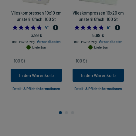
Vlieskompressen 10x10 cm
Vlieskompressen 10x20 cm
unsteril 6fach, 100 St
unsteril 6fach, 100 St
5.0
5.0
4
*
5
*
3,99 €
5,98 €
inkl. MwSt.
zzgl.
Versandkosten
inkl. MwSt.
zzgl.
Versandkosten
Lieferbar
Lieferbar
In den Warenkorb
In den Warenkorb
Detail- & Pflichtinformationen
Detail- & Pflichtinformationen