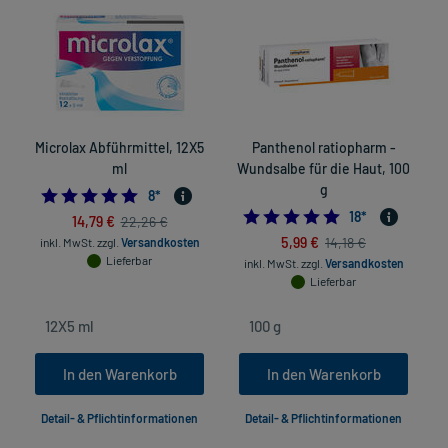
Microlax Abführmittel, 12X5
Panthenol ratiopharm -
ml
Wundsalbe für die Haut, 100
g
5.0
8
*
4.94444444444
18
*
14,79 €
22,26 €
5,99 €
14,18 €
inkl. MwSt.
zzgl.
Versandkosten
Lieferbar
inkl. MwSt.
zzgl.
Versandkosten
Lieferbar
In den Warenkorb
In den Warenkorb
Detail- & Pflichtinformationen
Detail- & Pflichtinformationen