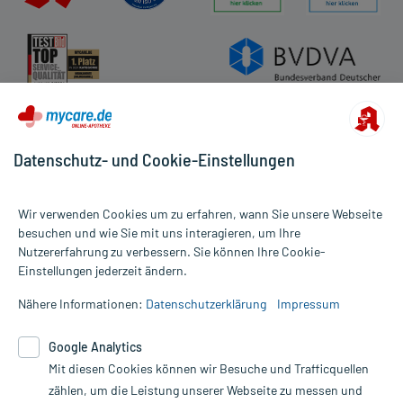
Datenschutz- und Cookie-Einstellungen
Wir verwenden Cookies um zu erfahren, wann Sie unsere Webseite
besuchen und wie Sie mit uns interagieren, um Ihre
Nutzererfahrung zu verbessern. Sie können Ihre Cookie-
Alle Preise gelten inkl. MwSt., ggf. zzgl. Versandkosten
Einstellungen jederzeit ändern.
Informationen auf dieser Website werden ausschließlich für
informative Zwecke zur Verfügung gestellt. Sie ersetzen keinesfalls
Nähere Informationen:
Datenschutzerklärung
Impressum
die Untersuchung und Behandlung durch einen Arzt. Bitte
beachten Sie, dass hierdurch weder Diagnosen gestellt noch
Google Analytics
Therapien eingeleitet werden können. | Diese Webseite benutzt
Mit diesen Cookies können wir Besuche und Trafficquellen
Google Analytics. Lesen Sie bitte dazu die wichtigen Hinweise in
unserer Datenschutzerklärung. Für den Widerruf einer Bestellung
zählen, um die Leistung unserer Webseite zu messen und