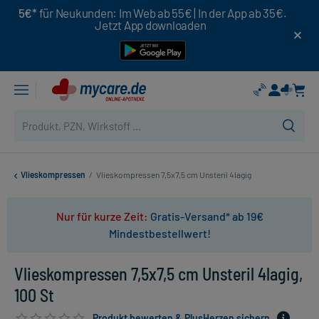
5€*
für Neukunden: Im Web ab 55€ | In der App ab 35€.
Jetzt App downloaden
Vlieskompressen
/
Vlieskompressen 7,5x7,5 cm Unsteril 4lagig
Nur für kurze Zeit:
Gratis-Versand* ab 19€
Mindestbestellwert!
Vlieskompressen 7,5x7,5 cm Unsteril 4lagig,
100 St
Produkt bewerten & PlusHerzen sichern