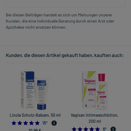
Bei diesen Beiträgen handelt es sich um Meinungen unserer
Kunden, die eine individuelle Beratung durch einen Arzt oder
Apotheker nicht ersetzen können.
Kunden, die diesen Artikel gekauft haben, kauften auch:
Linola Schutz-Balsam, 50 ml
Vagisan Intimwaschlotion,
200 ml
5.0
15
*
4.6666666666666
6
*
10,99 €