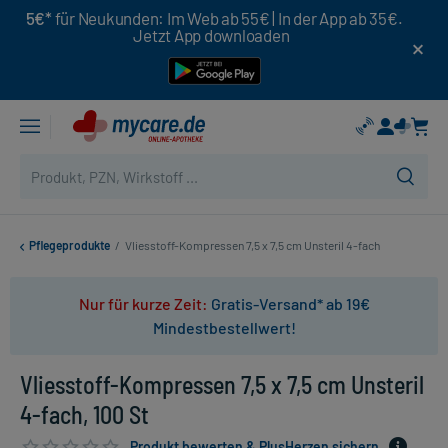
5€*
für Neukunden: Im Web ab 55€ | In der App ab 35€.
Jetzt App downloaden
Pflegeprodukte
/
Vliesstoff-Kompressen 7,5 x 7,5 cm Unsteril 4-fach
Nur für kurze Zeit:
Gratis-Versand* ab 19€
Mindestbestellwert!
Vliesstoff-Kompressen 7,5 x 7,5 cm Unsteril
4-fach, 100 St
Produkt bewerten & PlusHerzen sichern