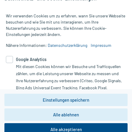
Wir verwenden Cookies um zu erfahren, wann Sie unsere Webseite
besuchen und wie Sie mit uns interagieren, um Ihre
Nutzererfahrung zu verbessern. Sie können Ihre Cookie-
Alle Preise gelten inkl. MwSt., ggf. zzgl. Versandkosten
Einstellungen jederzeit ändern.
Informationen auf dieser Website werden ausschließlich für
informative Zwecke zur Verfügung gestellt. Sie ersetzen keinesfalls
Nähere Informationen:
Datenschutzerklärung
Impressum
die Untersuchung und Behandlung durch einen Arzt. Bitte
beachten Sie, dass hierdurch weder Diagnosen gestellt noch
Google Analytics
Therapien eingeleitet werden können. | Diese Webseite benutzt
Mit diesen Cookies können wir Besuche und Trafficquellen
Google Analytics. Lesen Sie bitte dazu die wichtigen Hinweise in
unserer Datenschutzerklärung. Für den Widerruf einer Bestellung
zählen, um die Leistung unserer Webseite zu messen und
nutzen Sie das Formular:
Ihre Nutzererfahrung zu verbessern (Criteo, Google Signals,
Bing Ads Universal Event Tracking, Facebook Pixel,
Vertrag widerrufen
Youtube-Social Plugin).
Einstellungen speichern
Wir weisen darauf hin, dass die
Datenschutzbestimmungen von
Google Analytics
nicht
Alle ablehnen
*Hinweise zu unseren Aktionen und Bewertungen
zwingend den Europäischen Anforderungen gem. EU-
DSGVO genügen und ein Datentransfer in Drittstaaten bzw.
die USA nicht ausgeschlossen werden kann. Wie die
Alle akzeptieren
Daten dort verarbeitet werden, kann nicht geprüft und