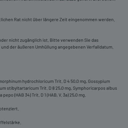
tlichen Rat nicht über längere Zeit eingenommen werden.
nder nicht zugänglich ist. Bitte verwenden Sie das
is und der äußeren Umhüllung angegebenen Verfalldatum.
omorphinum hydrochloricum Trit. D 4 50,0 mg, Gossypium
lium stibyltartaricum Trit. D 8 25,0 mg, Symphoricarpos albus
a pepo (HAB 34) Trit. D 1 (HAB, V. 3a) 25,0 mg.
otenziert.
ffelstärke.