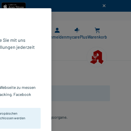
n
E-Rezept App
Anmelden
mycarePlus
Warenkorb
 Sie mit uns
llungen jederzeit
r Webseite zu messen
Tracking, Facebook
uropäischen
 Erkrankungen der Verdauungsorgane.
eschlossen werden
bletten