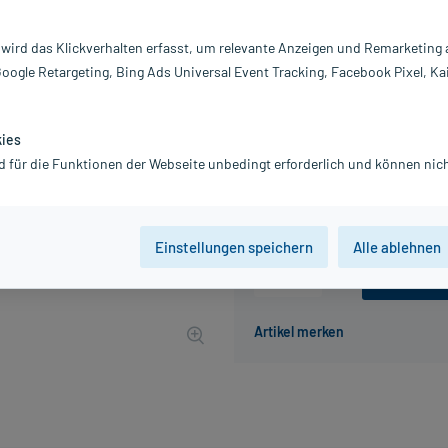
Inhalt:
10
PZN:
0
 wird das Klickverhalten erfasst, um relevante Anzeigen und Remarketing
Hersteller:
Ho
Google Retargeting, Bing Ads Universal Event Tracking, Facebook Pixel, Ka
Co
Information:
15,83 €
kies
159
PlusHerzen s
d für die Funktionen der Webseite unbedingt erforderlich und können nich
inkl. MwSt.
zzgl.
Versandkosten
Einstellungen speichern
Alle ablehnen