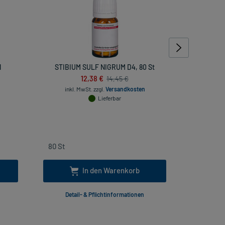
l
STIBIUM SULF NIGRUM D4, 80 St
Ar
12,38 €
14,45 €
inkl. MwSt.
zzgl.
Versandkosten
Lieferbar
inkl
In den Warenkorb
Detail- & Pflichtinformationen
Deta