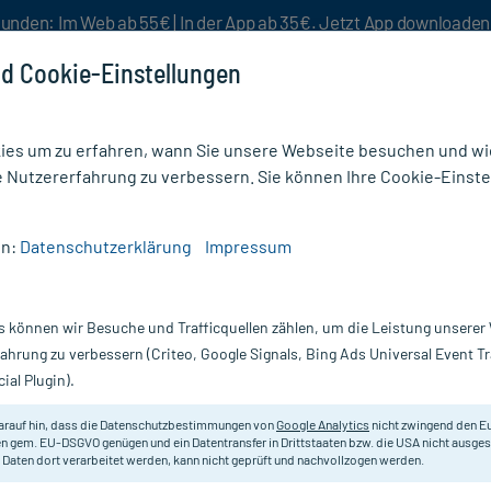
unden: Im Web ab 55€ | In der App ab 35€. Jetzt App downloade
d Cookie-Einstellungen
es um zu erfahren, wann Sie unsere Webseite besuchen und wie
e Nutzererfahrung zu verbessern. Sie können Ihre Cookie-Einste
nlösen
Rezeptur
Aktion %
en:
Datenschutzerklärung
Impressum
gegen Übelkeit & Erbrechen
/
Vomistop Tabletten
s können wir Besuche und Trafficquellen zählen, um die Leistung unsere
Nur für kurze Zeit:
Gratis-Versand* ab 19€ Mindestbestellwert!
fahrung zu verbessern (Criteo, Google Signals, Bing Ads Universal Event 
ial Plugin).
arauf hin, dass die Datenschutzbestimmungen von
Google Analytics
nicht zwingend den E
Homöopathisches Arzneimittel bei
n gem. EU-DSGVO genügen und ein Datentransfer in Drittstaaten bzw. die USA nicht ausg
 Daten dort verarbeitet werden, kann nicht geprüft und nachvollzogen werden.
Darreichung:
Ta