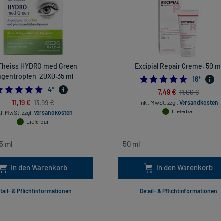
 Theiss HYDRO med Green
Excipial Repair Creme, 50 m
gentropfen, 20X0.35 ml
4.875
16
*
5.0
4
*
7,49 €
11,06 €
11,19 €
13,99 €
inkl. MwSt.
zzgl.
Versandkosten
Lieferbar
kl. MwSt.
zzgl.
Versandkosten
Lieferbar
In den Warenkorb
In den Warenkorb
tail- & Pflichtinformationen
Detail- & Pflichtinformationen