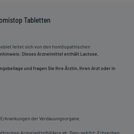
omistop Tabletten
biet leitet sich von den homöopathischen
nhinweis: Dieses Arzneimittel enthält Lactose.
sbeilage und fragen Sie Ihre Ärztin, Ihren Arzt oder in
ei Erkrankungen der Verdauungsorgane.
hischen Arzneimittelbildern ab. Dazu gehört: Erbrechen.