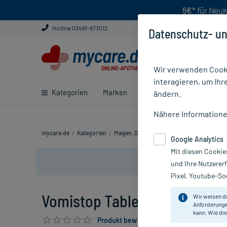
5€*
für Neuk
Hotline 03491-877012
Datenschutz- un
Wir verwenden Cooki
interagieren, um Ihr
Kategorien
Marken
Ratgeber
E-Rezept ei
ändern.
Nähere Information
mycare.de
/
Kategorien
/
Magen, Darm & Verdauung
/
Medikamente 
Google Analytics
Mit diesen Cookie
und Ihre Nutzerer
Pixel, Youtube-Soc
Vomistop Tabletten, 100 St
Wir weisen d
Anforderunge
kann. Wie die
Produkt bewerten & PlusHerzen sichern