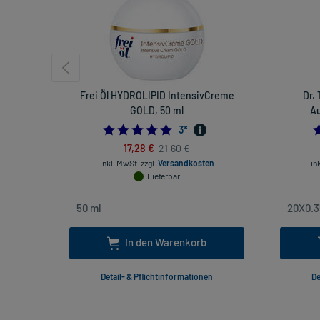
Frei Öl HYDROLIPID IntensivCreme
Dr.
GOLD, 50 ml
Au
5.0
3
*
17,28 €
21,60 €
inkl. MwSt.
zzgl.
Versandkosten
in
Lieferbar
In den Warenkorb
Detail- & Pflichtinformationen
De