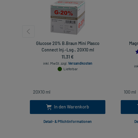
Glucose 20% B.Braun Mini Plasco
Magn
Connect Inj.-Lsg., 20X10 ml
11,31 €
inkl. MwSt.
zzgl.
Versandkosten
in
Lieferbar
In den Warenkorb
Detail- & Pflichtinformationen
De