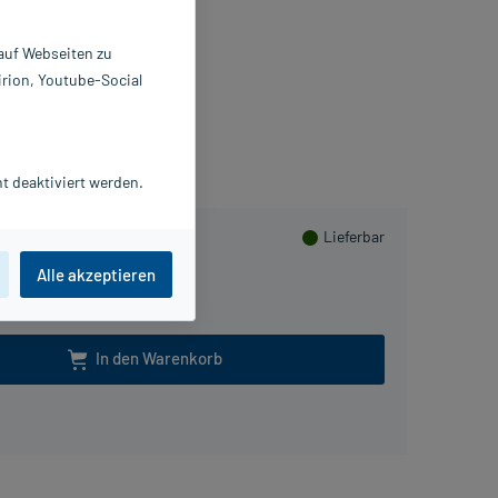
00 g
2732842
 auf Webseiten zu
harmachem GmbH & Co. KG
irion, Youtube-Social
usHerzen sammeln
t deaktiviert werden.
Lieferbar
Alle akzeptieren
1000 g
In den Warenkorb