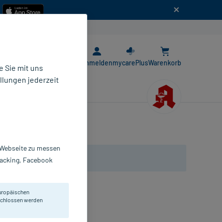
n
E-Rezept App
Anmelden
mycarePlus
Warenkorb
 Sie mit uns
llungen jederzeit
r Webseite zu messen
Tracking, Facebook
uropäischen
eschlossen werden
ösung