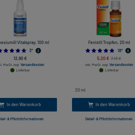
esiumöl Vitalspray, 100 ml
Fenistil Tropfen, 20 ml
4.666666666666667
4.94444
3
*
18
*
12,90 €
5,20 €
7,13 €
kl. MwSt.
zzgl.
Versandkosten
inkl. MwSt.
zzgl.
Versandkosten
Lieferbar
Lieferbar
In den Warenkorb
In den Warenkorb
tail- & Pflichtinformationen
Detail- & Pflichtinformationen