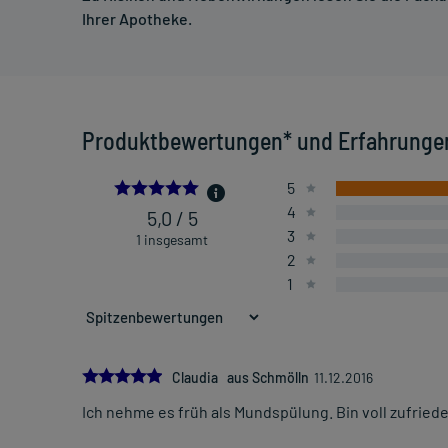
Ihrer Apotheke.
Produktbewertungen* und Erfahrunge
5.0
5
4
5,0 / 5
3
1 insgesamt
2
1
5.0
Claudia aus Schmölln
11.12.2016
Ich nehme es früh als Mundspülung. Bin voll zufrie