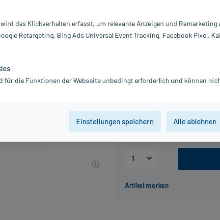
Inhalt:
10
PZN:
0
 wird das Klickverhalten erfasst, um relevante Anzeigen und Remarketing
Hersteller:
P
Google Retargeting, Bing Ads Universal Event Tracking, Facebook Pixel, Ka
11,09 €
UVP
12,95 €
111
Pl
inkl. MwSt.
zzgl.
Versandkosten
kies
Grundpreis: 11,09 € / kg
d für die Funktionen der Webseite unbedingt erforderlich und können nich
Packungseinheit
Einstellungen speichern
Alle ablehnen
200 g
500 g