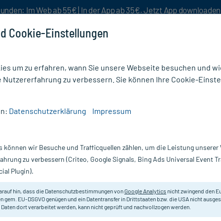
unden: Im Web ab 55€ | In der App ab 35€. Jetzt App downloade
d Cookie-Einstellungen
es um zu erfahren, wann Sie unsere Webseite besuchen und wie
e Nutzererfahrung zu verbessern. Sie können Ihre Cookie-Einste
nlösen
Rezeptur
Aktion %
en:
Datenschutzerklärung
Impressum
dung
/
Wasserstoffperoxidlösung 3%
s können wir Besuche und Trafficquellen zählen, um die Leistung unsere
Nur für kurze Zeit:
Gratis-Versand* ab 19€ Mindestbestellwert!
fahrung zu verbessern (Criteo, Google Signals, Bing Ads Universal Event 
ial Plugin).
, 1000 g
arauf hin, dass die Datenschutzbestimmungen von
Google Analytics
nicht zwingend den E
Zum Spülen und Wundreinigen.
n gem. EU-DSGVO genügen und ein Datentransfer in Drittstaaten bzw. die USA nicht ausg
 Daten dort verarbeitet werden, kann nicht geprüft und nachvollzogen werden.
Darreichung:
L