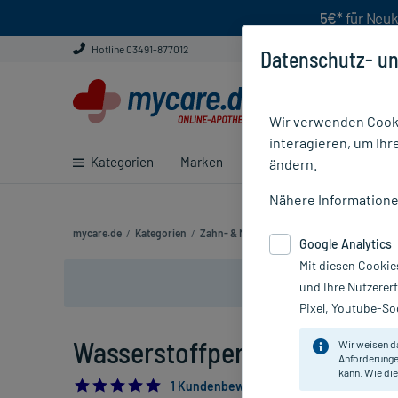
5€*
für Neuk
Hotline 03491-877012
Datenschutz- un
Wir verwenden Cooki
interagieren, um Ihr
Kategorien
Marken
Ratgeber
E-Rezept ei
ändern.
Nähere Information
mycare.de
/
Kategorien
/
Zahn- & Mundpflege
/
Zahnfleischentzün
Google Analytics
Mit diesen Cookie
und Ihre Nutzerer
Pixel, Youtube-Soc
Wasserstoffperoxidlösung 3%
Wir weisen d
Anforderunge
kann. Wie die
5.0
1 Kundenbewertung*