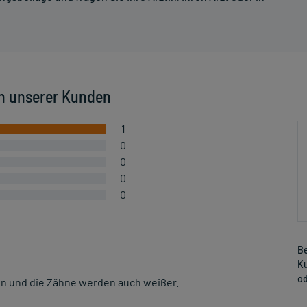
n unserer Kunden
1
0
0
0
0
Be
Ku
od
den und die Zähne werden auch weißer.