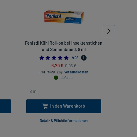
Fenistil Kühl Roll-on bei Insektenstichen
PVP-Jod A
und Sonnenbrand, 8 ml
4444444445
4.931818181818182
44
*
6,29 €
9,96 €
inkl
inkl. MwSt.
zzgl.
Versandkosten
Lieferbar
In den Warenkorb
Detail- & Pflichtinformationen
Deta