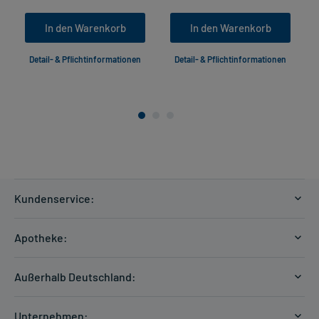
In den Warenkorb
In den Warenkorb
Detail- & Pflichtinformationen
Detail- & Pflichtinformationen
Kundenservice:
Versandkosten
Apotheke:
Zahlungsarten
Ratgeber
Kontakt
Außerhalb Deutschland:
E-Rezept
FAQ
Versandkosten Schweiz
Papierrezept einlösen
Hilfe
Unternehmen: