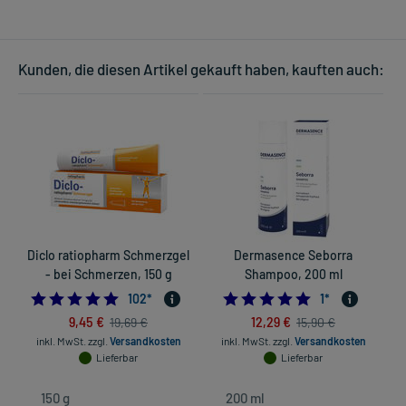
Kunden, die diesen Artikel gekauft haben, kauften auch:
Diclo ratiopharm Schmerzgel
Dermasence Seborra
- bei Schmerzen, 150 g
Shampoo, 200 ml
4.862745098039215
5.0
102
*
1
*
9,45 €
12,29 €
19,69 €
15,90 €
inkl. MwSt.
zzgl.
Versandkosten
inkl. MwSt.
zzgl.
Versandkosten
Lieferbar
Lieferbar