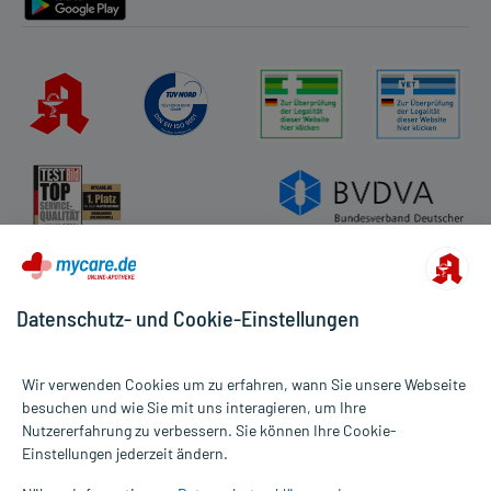
Datenschutz- und Cookie-Einstellungen
Wir verwenden Cookies um zu erfahren, wann Sie unsere Webseite
besuchen und wie Sie mit uns interagieren, um Ihre
Nutzererfahrung zu verbessern. Sie können Ihre Cookie-
Alle Preise gelten inkl. MwSt., ggf. zzgl. Versandkosten
Einstellungen jederzeit ändern.
Informationen auf dieser Website werden ausschließlich für
informative Zwecke zur Verfügung gestellt. Sie ersetzen keinesfalls