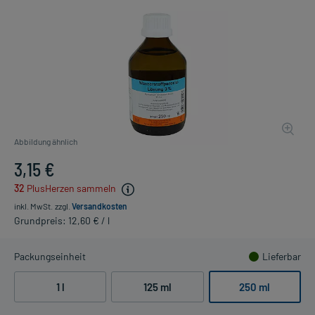
Abbildung ähnlich
3,15 €
32
PlusHerzen sammeln
inkl. MwSt.
zzgl.
Versandkosten
Grundpreis: 12,60 € / l
Packungseinheit
Lieferbar
1 l
125 ml
250 ml