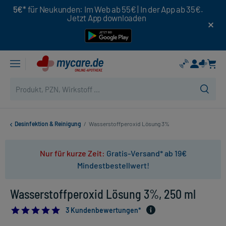
5€*
für Neukunden: Im Web ab 55€ | In der App ab 35€.
Jetzt App downloaden
Desinfektion & Reinigung
/
Wasserstoffperoxid Lösung 3%
Nur für kurze Zeit:
Gratis-Versand* ab 19€
Mindestbestellwert!
Wasserstoffperoxid Lösung 3%, 250 ml
5.0
3 Kundenbewertungen*