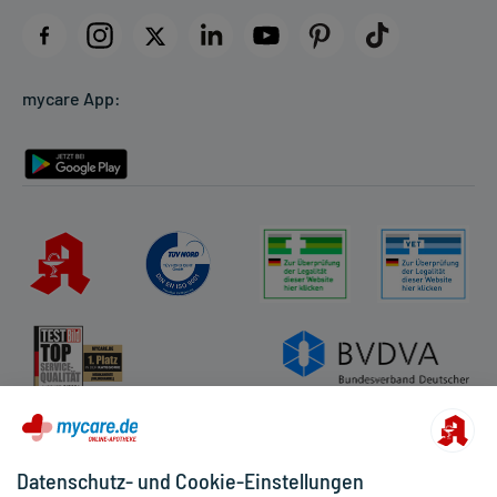
Impressum
Datenschutz
Cookie-Einstellungen
mycare App:
Rückgabe/Widerruf
Barrierefreiheitserklärung
Datenschutz- und Cookie-Einstellungen