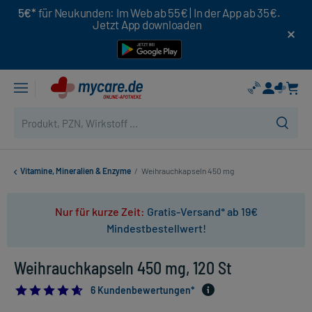
5€*
für Neukunden: Im Web ab 55€ | In der App ab 35€.
Jetzt App downloaden
Vitamine, Mineralien & Enzyme
/
Weihrauchkapseln 450 mg
Nur für kurze Zeit:
Gratis-Versand* ab 19€
Mindestbestellwert!
Weihrauchkapseln 450 mg, 120 St
4.666666666666667
6 Kundenbewertungen*