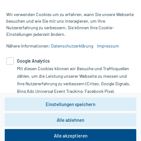
Wir verwenden Cookies um zu erfahren, wann Sie unsere Webseite
besuchen und wie Sie mit uns interagieren, um Ihre
Nutzererfahrung zu verbessern. Sie können Ihre Cookie-
Alle Preise gelten inkl. MwSt., ggf. zzgl. Versandkosten
Einstellungen jederzeit ändern.
Informationen auf dieser Website werden ausschließlich für
informative Zwecke zur Verfügung gestellt. Sie ersetzen keinesfalls
Nähere Informationen:
Datenschutzerklärung
Impressum
die Untersuchung und Behandlung durch einen Arzt. Bitte
beachten Sie, dass hierdurch weder Diagnosen gestellt noch
Google Analytics
Therapien eingeleitet werden können. | Diese Webseite benutzt
Mit diesen Cookies können wir Besuche und Trafficquellen
Google Analytics. Lesen Sie bitte dazu die wichtigen Hinweise in
unserer Datenschutzerklärung. Für den Widerruf einer Bestellung
zählen, um die Leistung unserer Webseite zu messen und
nutzen Sie das Formular:
Ihre Nutzererfahrung zu verbessern (Criteo, Google Signals,
Bing Ads Universal Event Tracking, Facebook Pixel,
Vertrag widerrufen
Youtube-Social Plugin).
Einstellungen speichern
Wir weisen darauf hin, dass die
Datenschutzbestimmungen von
Google Analytics
nicht
Alle ablehnen
*Hinweise zu unseren Aktionen und Bewertungen
zwingend den Europäischen Anforderungen gem. EU-
DSGVO genügen und ein Datentransfer in Drittstaaten bzw.
die USA nicht ausgeschlossen werden kann. Wie die
Alle akzeptieren
Daten dort verarbeitet werden, kann nicht geprüft und