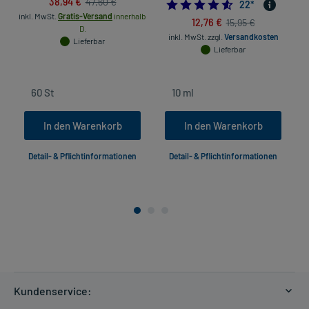
38,94 €
47,60 €
4.5909090909090
22
*
inkl. MwSt.
Gratis-Versand
innerhalb
12,76 €
15,95 €
D.
inkl. MwSt.
zzgl.
Versandkosten
Lieferbar
Lieferbar
In den Warenkorb
In den Warenkorb
Detail- & Pflichtinformationen
Detail- & Pflichtinformationen
Kundenservice: