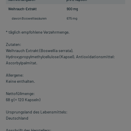
Weihrauch-Extrakt
900 mg
davon Boswelliasäuren
675 mg
* täglich empfohlene Verzehrmenge.
Zutaten:
Weihrauch Extrakt (Boswellia serrata),
Hydroxypropylmethylcellulose (Kapsel), Antioxidationsmittel:
Ascorbylpalmitat.
Allergene:
Keine enthalten.
Nettofüllmenge:
68 g (= 120 Kapseln)
Ursprungsland des Lebensmittels:
Deutschland
Anschrift des Herstellers: