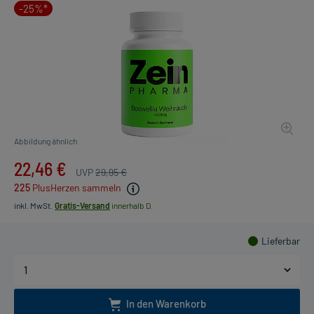
-25%*
Abbildung ähnlich
22,46 €
UVP
29,95 €
225
PlusHerzen sammeln
inkl. MwSt.
Gratis-Versand
innerhalb D.
Lieferbar
In den Warenkorb