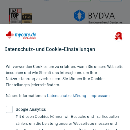
Datenschutz- und Cookie-Einstellungen
Wir verwenden Cookies um zu erfahren, wann Sie unsere Webseite
besuchen und wie Sie mit uns interagieren, um Ihre
Nutzererfahrung zu verbessern. Sie können Ihre Cookie-
Alle Preise gelten inkl. MwSt., ggf. zzgl. Versandkosten
Einstellungen jederzeit ändern.
Informationen auf dieser Website werden ausschließlich für
informative Zwecke zur Verfügung gestellt. Sie ersetzen keinesfalls
Nähere Informationen:
Datenschutzerklärung
Impressum
die Untersuchung und Behandlung durch einen Arzt. Bitte
beachten Sie, dass hierdurch weder Diagnosen gestellt noch
Google Analytics
Therapien eingeleitet werden können. | Diese Webseite benutzt
Mit diesen Cookies können wir Besuche und Trafficquellen
Google Analytics. Lesen Sie bitte dazu die wichtigen Hinweise in
unserer Datenschutzerklärung. Für den Widerruf einer Bestellung
zählen, um die Leistung unserer Webseite zu messen und
nutzen Sie das Formular: