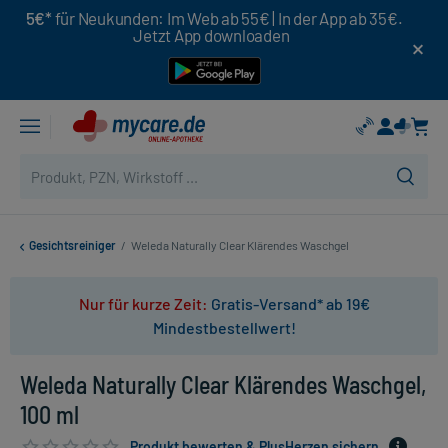
5€*
für Neukunden: Im Web ab 55€ | In der App ab 35€.
Jetzt App downloaden
Gesichtsreiniger
/
Weleda Naturally Clear Klärendes Waschgel
Nur für kurze Zeit:
Gratis-Versand* ab 19€
Mindestbestellwert!
Weleda Naturally Clear Klärendes Waschgel,
100 ml
Produkt bewerten & PlusHerzen sichern