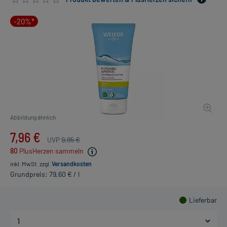
-20%*
Abbildung ähnlich
7,96 €
UVP
9,95 €
80
PlusHerzen sammeln
inkl. MwSt.
zzgl.
Versandkosten
Grundpreis: 79,60 € / l
Lieferbar