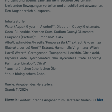
Morgens und abends sanft auf dem feuchten Gesicht mit
kreisenden Bewegungen verteilen und anschließend abwaschen.
Den Augenbereich aussparen.
Inhaltsstoffe:
Water (Aqua), Glycerin, Alcohol**, Disodium Cocoyl Glutamate,
Coco-Glucoside, Xanthan Gum, Sodium Cocoyl Glutamate,
Fragrance (Parfum)*, Limonene*, Salix
Alba/Daphnoides/Fragilis/Purpurea Bark** Extract, Glycyrrhiza
Glabra (Licorice) Root** Extract, Hamamelis Virginiana (Witch
Hazel) Water**, Carrageenan, Tocopherol, Lecithin, Citric Acid,
Glyceryl Oleate, Hydrogenated Palm Glycerides Citrate, Ascorbyl
Palmitate, Linalool*, Citral*.
* aus natürlichen ätherischen Ölen
** aus biologischem Anbau
Quelle: Angaben des Herstellers
Stand: 11/2024
Hinweis:
Weiterführende Angaben zum Hersteller finden Sie
hier
.