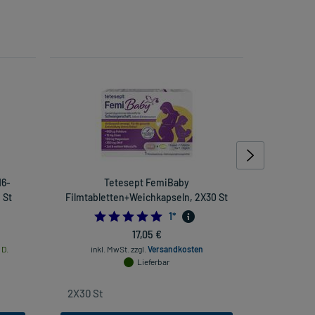
16-
Tetesept FemiBaby
Weleda Le
 St
Filmtabletten+Weichkapseln, 2X30 St
5.0
1
*
inkl
17,05 €
 D.
inkl. MwSt.
zzgl.
Versandkosten
Lieferbar