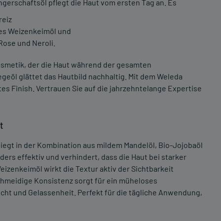
erschaftsöl pflegt die Haut vom ersten Tag an. Es
reiz
hes Weizenkeimöl und
Rose und Neroli.
osmetik, der die Haut während der gesamten
geöl glättet das Hautbild nachhaltig. Mit dem Weleda
es Finish. Vertrauen Sie auf die jahrzehntelange Expertise
t
iegt in der Kombination aus mildem Mandelöl, Bio-Jojobaöl
ers effektiv und verhindert, dass die Haut bei starker
eizenkeimöl wirkt die Textur aktiv der Sichtbarkeit
hmeidige Konsistenz sorgt für ein müheloses
icht und Gelassenheit. Perfekt für die tägliche Anwendung,