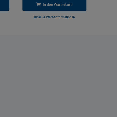
In den Warenkorb
Detail- & Pflichtinformationen
Deta