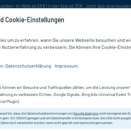
unden: Im Web ab 55€ | In der App ab 35€. Jetzt App downloade
d Cookie-Einstellungen
es um zu erfahren, wann Sie unsere Webseite besuchen und wie
e Nutzererfahrung zu verbessern. Sie können Ihre Cookie-Einste
nlösen
Rezeptur
Aktion %
en:
Datenschutzerklärung
Impressum
angerschaftsöl
/
Weleda Schwangerschafts-Pflegeöl
s können wir Besuche und Trafficquellen zählen, um die Leistung unsere
Nur für kurze Zeit:
Gratis-Versand* ab 19€ Mindestbestellwert!
fahrung zu verbessern (Criteo, Google Signals, Bing Ads Universal Event 
ial Plugin).
egeöl, 10 ml
Weleda
arauf hin, dass die Datenschutzbestimmungen von
Google Analytics
nicht zwingend den E
n gem. EU-DSGVO genügen und ein Datentransfer in Drittstaaten bzw. die USA nicht ausg
 Daten dort verarbeitet werden, kann nicht geprüft und nachvollzogen werden.
Das Weleda Schwangerschafts-Pfle
vor. Die 100 % natürliche Formel ver