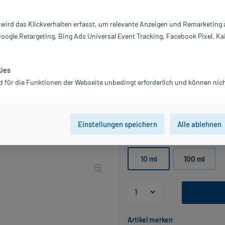
geschmeidig.
 wird das Klickverhalten erfasst, um relevante Anzeigen und Remarketing
Darreichung:
Öl
Inhalt:
10
Google Retargeting, Bing Ads Universal Event Tracking, Facebook Pixel, Ka
PZN:
0
Hersteller:
W
kies
1,95 €
d für die Funktionen der Webseite unbedingt erforderlich und können nich
20
PlusHerzen samm
inkl. MwSt.
zzgl.
Versandkosten
Grundpreis: 195,00 € / l
Einstellungen speichern
Alle ablehnen
Packungseinheit
10 ml
100 ml