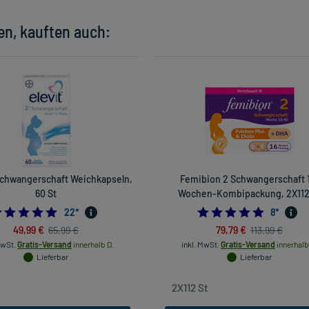
en, kauften auch:
 Schwangerschaft Weichkapseln,
Femibion 2 Schwangerschaft 
60 St
Wochen-Kombipackung, 2X112
5.0
4.875
22
*
8
*
49,99 €
79,79 €
65,99 €
113,99 €
MwSt.
Gratis-Versand
innerhalb D.
inkl. MwSt.
Gratis-Versand
innerhalb
Lieferbar
Lieferbar