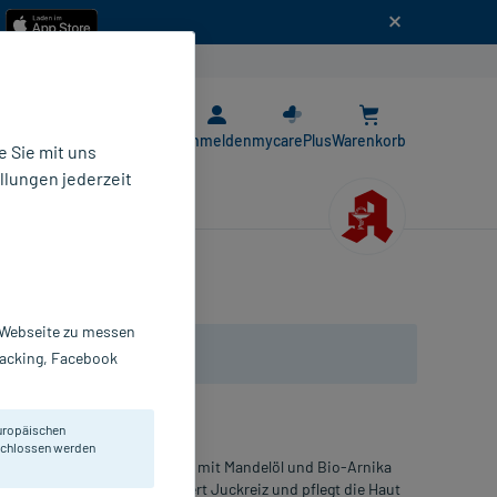
n
E-Rezept App
Anmelden
mycarePlus
Warenkorb
 Sie mit uns
llungen jederzeit
r Webseite zu messen
Tracking, Facebook
uropäischen
eschlossen werden
geöl beugt Dehnungsstreifen mit Mandelöl und Bio-Arnika
bessert die Elastizität, mildert Juckreiz und pflegt die Haut