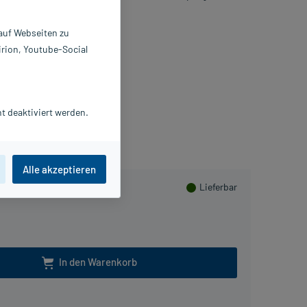
 auf Webseiten zu
 ml
irion, Youtube-Social
1830560
ELEDA AG
t deaktiviert werden.
eln
Alle akzeptieren
Lieferbar
In den Warenkorb