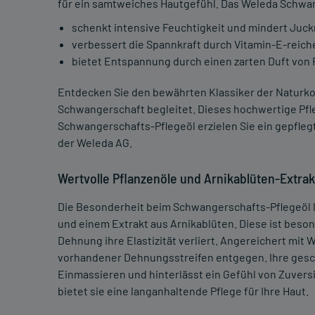
für ein samtweiches Hautgefühl. Das Weleda Schwang
schenkt intensive Feuchtigkeit und mindert Juck
verbessert die Spannkraft durch Vitamin-E-reic
bietet Entspannung durch einen zarten Duft von 
Entdecken Sie den bewährten Klassiker der Naturk
Schwangerschaft begleitet. Dieses hochwertige Pfle
Schwangerschafts-Pflegeöl erzielen Sie ein gepflegt
der Weleda AG.
Wertvolle Pflanzenöle und Arnikablüten-Extrak
Die Besonderheit beim Schwangerschafts-Pflegeöl l
und einem Extrakt aus Arnikablüten. Diese ist besond
Dehnung ihre Elastizität verliert. Angereichert mit W
vorhandener Dehnungsstreifen entgegen. Ihre gesc
Einmassieren und hinterlässt ein Gefühl von Zuvers
bietet sie eine langanhaltende Pflege für Ihre Haut.