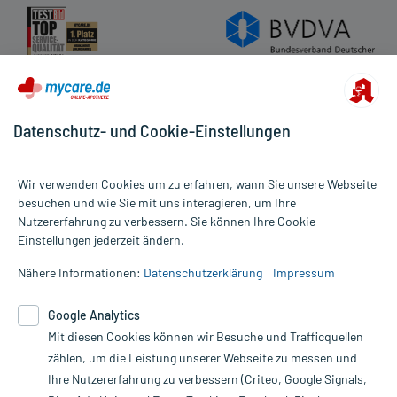
Datenschutz- und Cookie-Einstellungen
Wir verwenden Cookies um zu erfahren, wann Sie unsere Webseite
besuchen und wie Sie mit uns interagieren, um Ihre
Nutzererfahrung zu verbessern. Sie können Ihre Cookie-
Alle Preise gelten inkl. MwSt., ggf. zzgl. Versandkosten
Einstellungen jederzeit ändern.
Informationen auf dieser Website werden ausschließlich für
informative Zwecke zur Verfügung gestellt. Sie ersetzen keinesfalls
Nähere Informationen:
Datenschutzerklärung
Impressum
die Untersuchung und Behandlung durch einen Arzt. Bitte
beachten Sie, dass hierdurch weder Diagnosen gestellt noch
Google Analytics
Therapien eingeleitet werden können. | Diese Webseite benutzt
Mit diesen Cookies können wir Besuche und Trafficquellen
Google Analytics. Lesen Sie bitte dazu die wichtigen Hinweise in
unserer Datenschutzerklärung. Für den Widerruf einer Bestellung
zählen, um die Leistung unserer Webseite zu messen und
nutzen Sie das Formular:
Ihre Nutzererfahrung zu verbessern (Criteo, Google Signals,