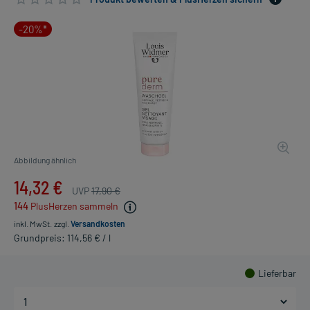
-20%*
Abbildung ähnlich
14,32 €
UVP
17,90 €
144
PlusHerzen sammeln
inkl. MwSt.
zzgl.
Versandkosten
Grundpreis: 114,56 € / l
Lieferbar