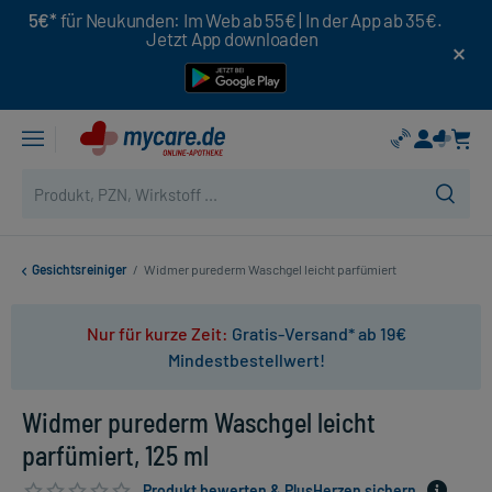
5€*
für Neukunden: Im Web ab 55€ | In der App ab 35€.
Jetzt App downloaden
Gesichtsreiniger
/
Widmer purederm Waschgel leicht parfümiert
Nur für kurze Zeit:
Gratis-Versand* ab 19€
Mindestbestellwert!
Widmer purederm Waschgel leicht
parfümiert, 125 ml
Produkt bewerten & PlusHerzen sichern