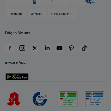
Karriere
Hilfsmittelbox
Engagement
Direktabrechnung PKV
Rechnung
Vorkasse
SEPA-Lastschrift
Partner
Apotheke vor Ort
Kundenbewertungen
Folgen Sie uns:
AGB
Impressum
Datenschutz
Cookie-Einstellungen
mycare App:
Rückgabe/Widerruf
Barrierefreiheitserklärung