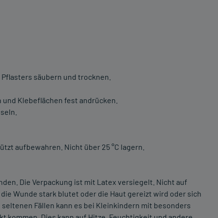
flasters säubern und trocknen.
n und Klebeflächen fest andrücken.
seln.
tzt aufbewahren. Nicht über 25 °C lagern.
en. Die Verpackung ist mit Latex versiegelt. Nicht auf
die Wunde stark blutet oder die Haut gereizt wird oder sich
In seltenen Fällen kann es bei Kleinkindern mit besonders
kt kommen. Dies kann auf Hitze, Feuchtigkeit und andere