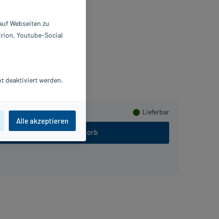
laster
 auf Webseiten zu
 St
irion, Youtube-Social
696151
ew Flag GmbH
meln
t deaktiviert werden.
Lieferbar
Alle akzeptieren
In den Warenkorb