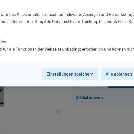
Darreichung:
Pf
 wird das Klickverhalten erfasst, um relevante Anzeigen und Remarketing
Inhalt:
20
Google Retargeting, Bing Ads Universal Event Tracking, Facebook Pixel, Ka
PZN:
19
Hersteller:
N
3,95 €
kies
40
PlusHerzen sam
d für die Funktionen der Webseite unbedingt erforderlich und können nich
inkl. MwSt.
zzgl.
Versandkosten
Einstellungen speichern
Alle ablehnen