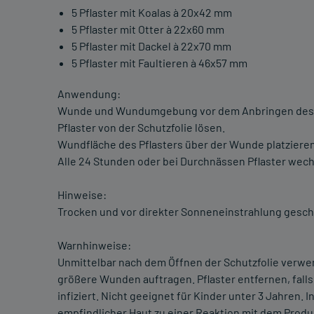
5 Pflaster mit Koalas à 20x42 mm
5 Pflaster mit Otter à 22x60 mm
5 Pflaster mit Dackel à 22x70 mm
5 Pflaster mit Faultieren à 46x57 mm
Anwendung:
Wunde und Wundumgebung vor dem Anbringen des P
Pflaster von der Schutzfolie lösen.
Wundfläche des Pflasters über der Wunde platziere
Alle 24 Stunden oder bei Durchnässen Pflaster wech
Hinweise:
Trocken und vor direkter Sonneneinstrahlung geschü
Warnhinweise:
Unmittelbar nach dem Öffnen der Schutzfolie verwend
größere Wunden auftragen. Pflaster entfernen, falls 
infiziert. Nicht geeignet für Kinder unter 3 Jahren. 
empfindlicher Haut zu einer Reaktion mit dem Produ