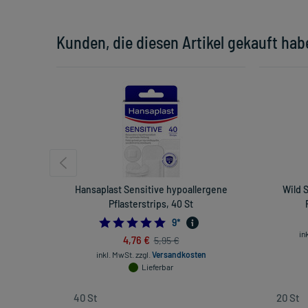
Kunden, die diesen Artikel gekauft hab
Hansaplast Sensitive hypoallergene
Wild S
Pflasterstrips, 40 St
5.0
9
*
in
4,76 €
5,95 €
inkl. MwSt.
zzgl.
Versandkosten
Lieferbar