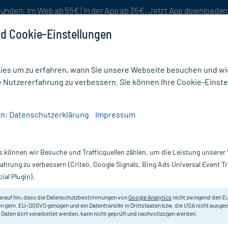
unden: Im Web ab 55€ | In der App ab 35€. Jetzt App downloade
d Cookie-Einstellungen
es um zu erfahren, wann Sie unsere Webseite besuchen und wie
e Nutzererfahrung zu verbessern. Sie können Ihre Cookie-Einste
nlösen
Rezeptur
Aktion %
en:
Datenschutzerklärung
Impressum
ster - Animal Design
s können wir Besuche und Trafficquellen zählen, um die Leistung unsere
Nur für kurze Zeit:
Gratis-Versand* ab 19€ Mindestbestellwert!
fahrung zu verbessern (Criteo, Google Signals, Bing Ads Universal Event 
ial Plugin).
 Animal Design, 20
Wild Stripes
arauf hin, dass die Datenschutzbestimmungen von
Google Analytics
nicht zwingend den E
n gem. EU-DSGVO genügen und ein Datentransfer in Drittstaaten bzw. die USA nicht ausg
 Daten dort verarbeitet werden, kann nicht geprüft und nachvollzogen werden.
Hautfreundliche Pflaster zum Schu
Textilmaterial. Schmerzloses Entfer