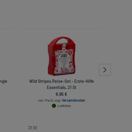
ungle
Wild Stripes Reise-Set - Erste-Hilfe
IBU-L
Essentials, 21 St
6,95 €
inkl. MwSt.
zzgl.
Versandkosten
Lieferbar
inkl