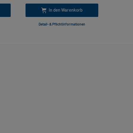
In den Warenkorb
Detail- & Pflichtinformationen
Deta