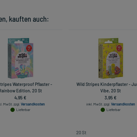
en, kauften auch:
tripes Waterproof Pflaster -
Wild Stripes Kinderpflaster - J
Rainbow Edition, 20 St
Vibe, 20 St
4,95 €
3,95 €
kl. MwSt.
zzgl.
Versandkosten
inkl. MwSt.
zzgl.
Versandkosten
Lieferbar
Lieferbar