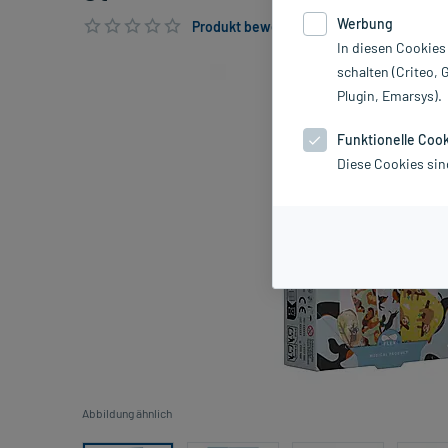
Werbung
Produkt bewerten & PlusHerzen sichern
In diesen Cookies
schalten (Criteo, 
Plugin, Emarsys).
Funktionelle Coo
Diese Cookies sin
Abbildung ähnlich