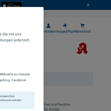
n
E-Rezept App
Anmelden
mycarePlus
Warenkorb
 Sie mit uns
llungen jederzeit
r Webseite zu messen
Tracking, Facebook
uropäischen
eschlossen werden
tz kleiner Wunden. Super weiches und flexibles
nen. Mit 4 Tiermotiven. Ideal für Kinder.