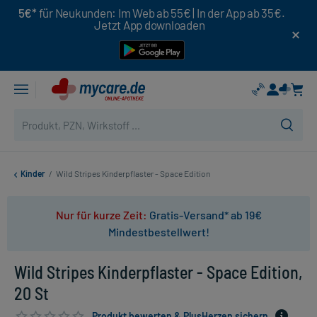
5€*
für Neukunden: Im Web ab 55€ | In der App ab 35€.
Jetzt App downloaden
Kinder
/
Wild Stripes Kinderpflaster - Space Edition
Nur für kurze Zeit:
Gratis-Versand* ab 19€
Mindestbestellwert!
Wild Stripes Kinderpflaster - Space Edition,
20 St
Produkt bewerten & PlusHerzen sichern