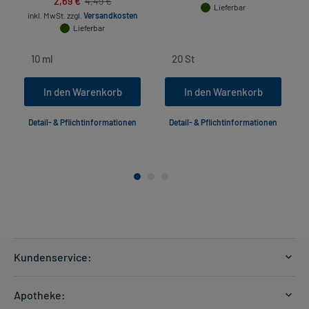
2,69 €
4,49 €
Lieferbar
inkl. MwSt.
zzgl.
Versandkosten
Lieferbar
In den Warenkorb
In den Warenkorb
Detail- & Pflichtinformationen
Detail- & Pflichtinformationen
Kundenservice:
Versandkosten
Apotheke:
Zahlungsarten