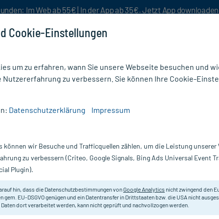
unden: Im Web ab 55€ | In der App ab 35€. Jetzt App downloade
d Cookie-Einstellungen
es um zu erfahren, wann Sie unsere Webseite besuchen und wie
e Nutzererfahrung zu verbessern. Sie können Ihre Cookie-Einste
nlösen
Rezeptur
Aktion %
en:
Datenschutzerklärung
Impressum
ter & Binden
/
Wundpflaster Vlies 6 cm x 5 m Weiß Fiwamed Soft
s können wir Besuche und Trafficquellen zählen, um die Leistung unsere
Nur für kurze Zeit:
Gratis-Versand* ab 19€ Mindestbestellwert!
fahrung zu verbessern (Criteo, Google Signals, Bing Ads Universal Event 
ial Plugin).
 m Weiß Fiwamed
arauf hin, dass die Datenschutzbestimmungen von
Google Analytics
nicht zwingend den E
Zur Abdeckung von kleineren Verl
n gem. EU-DSGVO genügen und ein Datentransfer in Drittstaaten bzw. die USA nicht ausg
 Daten dort verarbeitet werden, kann nicht geprüft und nachvollzogen werden.
Darreichung:
Pf