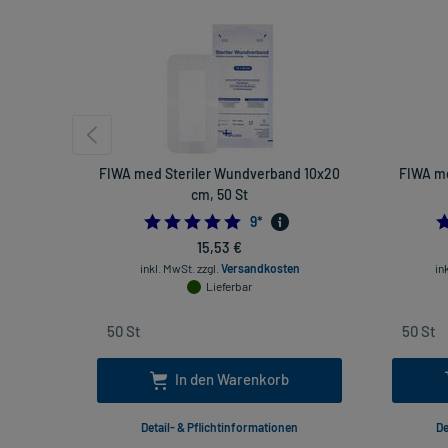
FIWA med Steriler Wundverband 10x20
FIWA me
cm, 50 St
5.0
9
*
15,53 €
inkl. MwSt.
zzgl.
Versandkosten
in
Lieferbar
In den Warenkorb
Detail- & Pflichtinformationen
De