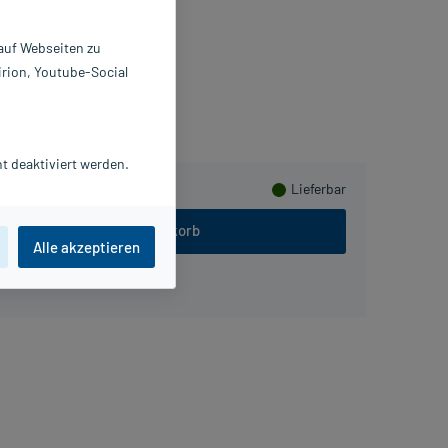
St
859582
 auf Webseiten zu
nk & Walter GmbH
irion, Youtube-Social
meln
t deaktiviert werden.
Lieferbar
In den Warenkorb
Alle akzeptieren