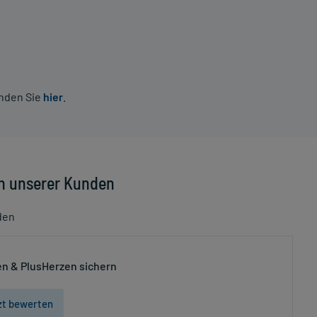
inden Sie
hier
.
n unserer Kunden
den
n & PlusHerzen sichern
zt bewerten