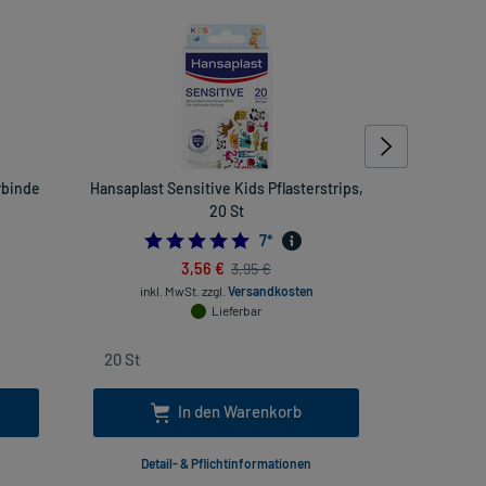
rbinde
Hansaplast Sensitive Kids Pflasterstrips,
Hansapla
20 St
P
5.0
7
*
3,56 €
3,95 €
inkl. MwSt.
zzgl.
Versandkosten
inkl
Lieferbar
In den Warenkorb
Detail- & Pflichtinformationen
Deta