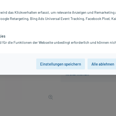
Inhalt:
1 
PZN:
11
 wird das Klickverhalten erfasst, um relevante Anzeigen und Remarketing
Hersteller:
Fi
Google Retargeting, Bing Ads Universal Event Tracking, Facebook Pixel, Ka
2,29 €
23
PlusHerzen sam
inkl. MwSt.
zzgl.
Versandkosten
kies
d für die Funktionen der Webseite unbedingt erforderlich und können nich
Einstellungen speichern
Alle ablehnen