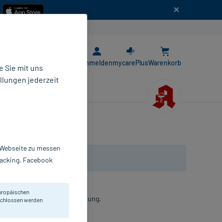
n
E-Rezept App
Anmelden
mycarePlus
Warenkorb
 Sie mit uns
llungen jederzeit
r Webseite zu messen
Tracking, Facebook
uropäischen
etzungen, zur äußeren Anwendung.
eschlossen werden
laster