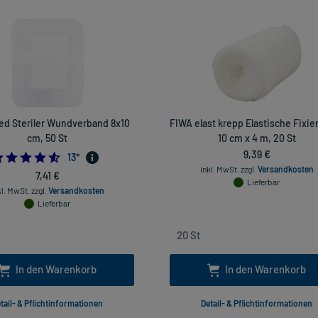
d Steriler Wundverband 8x10
FIWA elast krepp Elastische Fixie
cm, 50 St
10 cm x 4 m, 20 St
9,39 €
4.538461538461538
13
*
inkl. MwSt.
zzgl.
Versandkosten
7,41 €
Lieferbar
kl. MwSt.
zzgl.
Versandkosten
Lieferbar
In den Warenkorb
In den Warenkorb
tail- & Pflichtinformationen
Detail- & Pflichtinformationen