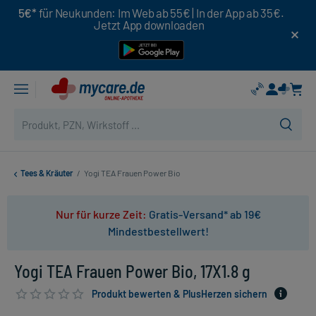
5€*
für Neukunden: Im Web ab 55€ | In der App ab 35€.
Jetzt App downloaden
Tees & Kräuter
/
Yogi TEA Frauen Power Bio
Nur für kurze Zeit:
Gratis-Versand* ab 19€
Mindestbestellwert!
Yogi TEA Frauen Power Bio, 17X1.8 g
Produkt bewerten & PlusHerzen sichern