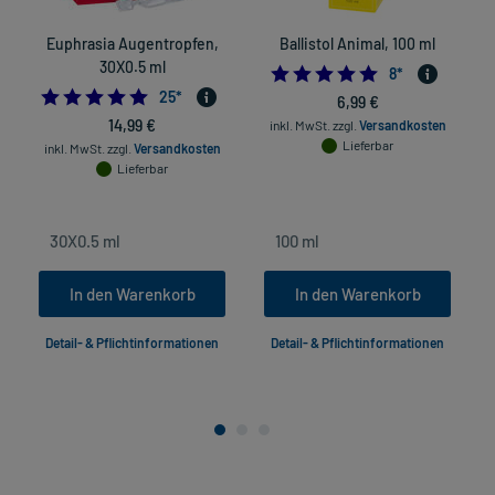
Euphrasia Augentropfen,
Ballistol Animal, 100 ml
30X0.5 ml
4.75
8
*
4.96
25
*
6,99 €
14,99 €
inkl. MwSt.
zzgl.
Versandkosten
Lieferbar
inkl. MwSt.
zzgl.
Versandkosten
Lieferbar
In den Warenkorb
In den Warenkorb
Detail- & Pflichtinformationen
Detail- & Pflichtinformationen