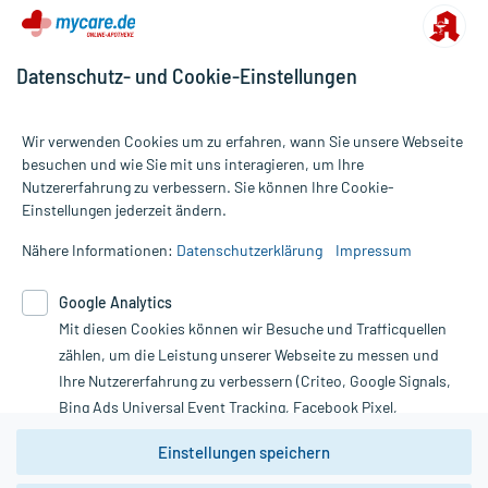
Datenschutz- und Cookie-Einstellungen
Wir verwenden Cookies um zu erfahren, wann Sie unsere Webseite
besuchen und wie Sie mit uns interagieren, um Ihre
Nutzererfahrung zu verbessern. Sie können Ihre Cookie-
Alle Preise gelten inkl. MwSt., ggf. zzgl. Versandkosten
Einstellungen jederzeit ändern.
Informationen auf dieser Website werden ausschließlich für
informative Zwecke zur Verfügung gestellt. Sie ersetzen keinesfalls
Nähere Informationen:
Datenschutzerklärung
Impressum
die Untersuchung und Behandlung durch einen Arzt. Bitte
beachten Sie, dass hierdurch weder Diagnosen gestellt noch
Google Analytics
Therapien eingeleitet werden können. | Diese Webseite benutzt
Mit diesen Cookies können wir Besuche und Trafficquellen
Google Analytics. Lesen Sie bitte dazu die wichtigen Hinweise in
unserer Datenschutzerklärung. Für den Widerruf einer Bestellung
zählen, um die Leistung unserer Webseite zu messen und
nutzen Sie das Formular:
Ihre Nutzererfahrung zu verbessern (Criteo, Google Signals,
Bing Ads Universal Event Tracking, Facebook Pixel,
Vertrag widerrufen
Youtube-Social Plugin).
Einstellungen speichern
Wir weisen darauf hin, dass die