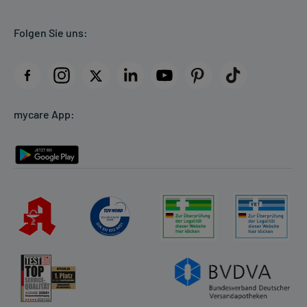
Kundenbewertungen
Folgen Sie uns:
AGB
Impressum
Datenschutz
Cookie-Einstellungen
mycare App:
Rückgabe/Widerruf
Barrierefreiheitserklärung