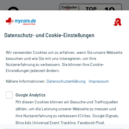
Datenschutz- und Cookie-Einstellungen
Für die Produkte der Kategorie Lifting & Filler wurde 1 Bewertung
Wir verwenden Cookies um zu erfahren, wann Sie unsere Webseite
mit 5 von 5 Sternen abgegeben.
besuchen und wie Sie mit uns interagieren, um Ihre
Nutzererfahrung zu verbessern. Sie können Ihre Cookie-
Alle Preise gelten inkl. MwSt., ggf. zzgl. Versandkosten
Einstellungen jederzeit ändern.
Informationen auf dieser Website werden ausschließlich für
informative Zwecke zur Verfügung gestellt. Sie ersetzen keinesfalls
Nähere Informationen:
Datenschutzerklärung
Impressum
die Untersuchung und Behandlung durch einen Arzt. Bitte
beachten Sie, dass hierdurch weder Diagnosen gestellt noch
Google Analytics
Therapien eingeleitet werden können. | Diese Webseite benutzt
Mit diesen Cookies können wir Besuche und Trafficquellen
Google Analytics. Lesen Sie bitte dazu die wichtigen Hinweise in
unserer Datenschutzerklärung. Für den Widerruf einer Bestellung
zählen, um die Leistung unserer Webseite zu messen und
nutzen Sie das Formular:
Ihre Nutzererfahrung zu verbessern (Criteo, Google Signals,
Bing Ads Universal Event Tracking, Facebook Pixel,
Vertrag widerrufen