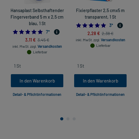
Hansaplast Selbsthaftender
Fixierpflaster 2,5 cmx5 m
Fingerverband 5 m x 2,5 cm
transparent, 1 St
blau, 1 St
5.0
3
*
4.714285714285714
7
*
2,28 €
2,38 €
3,11 €
3,45 €
inkl. MwSt.
zzgl.
Versandkosten
Lieferbar
inkl. MwSt.
zzgl.
Versandkosten
Lieferbar
In den Warenkorb
In den Warenkorb
Detail- & Pflichtinformationen
Detail- & Pflichtinformationen