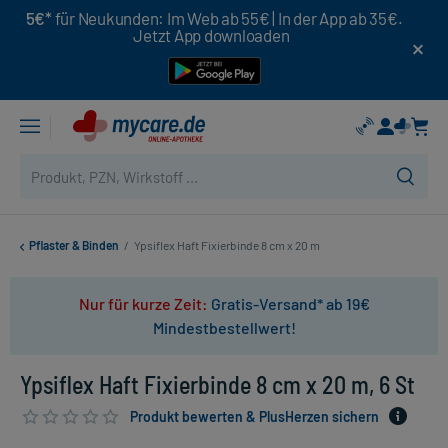
5€*
für Neukunden: Im Web ab 55€ | In der App ab 35€.
Jetzt App downloaden
Pflaster & Binden
/
Ypsiflex Haft Fixierbinde 8 cm x 20 m
Nur für kurze Zeit:
Gratis-Versand* ab 19€
Mindestbestellwert!
Ypsiflex Haft Fixierbinde 8 cm x 20 m, 6 St
Produkt bewerten & PlusHerzen sichern