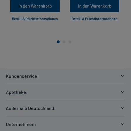
In den Warenkorb
In den Warenkorb
Detail- & Pflichtinformationen
Detail- & Pflichtinformationen
Kundenservice:
Versandkosten
Apotheke:
Zahlungsarten
Ratgeber
Kontakt
Außerhalb Deutschland:
E-Rezept
FAQ
Versandkosten Schweiz
Papierrezept einlösen
Hilfe
Unternehmen:
Formular anfordern