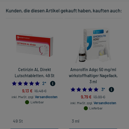
Kunden, die diesen Artikel gekauft haben, kauften auch:
Cetirizin AL Direkt
Amorolfin Adgc 50 mg/ml
Lutschtabletten, 49 St
wirkstoffhaltiger Nagellack,
3 ml
5.0
2
*
5.0
3
*
9,13 €
16,48 €
9,79 €
13,99 €
inkl. MwSt.
zzgl.
Versandkosten
Lieferbar
inkl. MwSt.
zzgl.
Versandkosten
Lieferbar