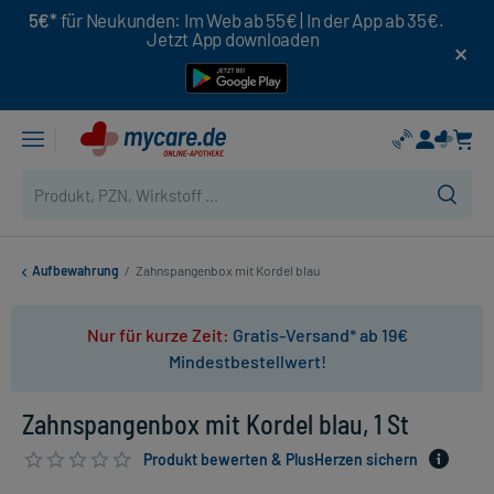
5€*
für Neukunden: Im Web ab 55€ | In der App ab 35€.
Jetzt App downloaden
Aufbewahrung
/
Zahnspangenbox mit Kordel blau
Nur für kurze Zeit:
Gratis-Versand* ab 19€
Mindestbestellwert!
Zahnspangenbox mit Kordel blau, 1 St
Produkt bewerten & PlusHerzen sichern