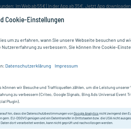
unden: Im Web ab 55€ | In der App ab 35€. Jetzt App downloade
d Cookie-Einstellungen
es um zu erfahren, wann Sie unsere Webseite besuchen und wie
e Nutzererfahrung zu verbessern. Sie können Ihre Cookie-Einste
nlösen
Rezeptur
Aktion %
en:
Datenschutzerklärung
Impressum
arma Glycin 500mg Kapseln
s können wir Besuche und Trafficquellen zählen, um die Leistung unsere
Nur für kurze Zeit:
Gratis-Versand* ab 19€ Mindestbestellwert!
fahrung zu verbessern (Criteo, Google Signals, Bing Ads Universal Event 
ial Plugin).
seln, 120 St
arauf hin, dass die Datenschutzbestimmungen von
Google Analytics
nicht zwingend den E
Nahrungsergänzungsmittel mit der
n gem. EU-DSGVO genügen und ein Datentransfer in Drittstaaten bzw. die USA nicht ausg
 Daten dort verarbeitet werden, kann nicht geprüft und nachvollzogen werden.
Darreichung:
Ka