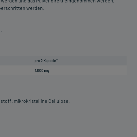
t werden und das Pulver direkt eingenommen werden.
berschritten werden.
.
pro 2 Kapseln*
1.000 mg
stoff: mikrokristalline Cellulose.