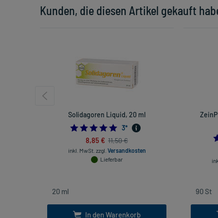
Kunden, die diesen Artikel gekauft hab
Solidagoren Liquid, 20 ml
ZeinP
5.0
3
*
8,85 €
11,50 €
inkl. MwSt.
zzgl.
Versandkosten
Lieferbar
in
In den Warenkorb