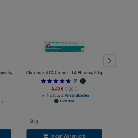
pseln,
Clotrimazol 1% Creme - 1 A Pharma, 50 g
ZeinPh
4.666666666666667
6
*
4,49 €
8,28 €
inkl. MwSt.
zzgl.
Versandkosten
Lieferbar
 D.
inkl. Mw
In den Warenkorb