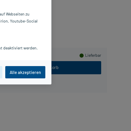
0 St
817607
 auf Webseiten zu
einPharma Germany GmbH
irion, Youtube-Social
PlusHerzen sammeln
t deaktiviert werden.
Lieferbar
In den Warenkorb
Alle akzeptieren