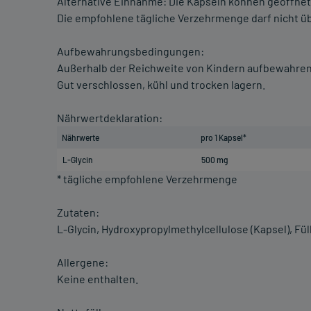
Alternative Einnahme: Die Kapseln können geöffne
Die empfohlene tägliche Verzehrmenge darf nicht ü
Aufbewahrungsbedingungen:
Außerhalb der Reichweite von Kindern aufbewahren
Gut verschlossen, kühl und trocken lagern.
Nährwertdeklaration:
Nährwerte
pro 1 Kapsel*
L-Glycin
500 mg
* tägliche empfohlene Verzehrmenge
Zutaten:
L-Glycin, Hydroxypropylmethylcellulose (Kapsel), Füll
Allergene:
Keine enthalten.