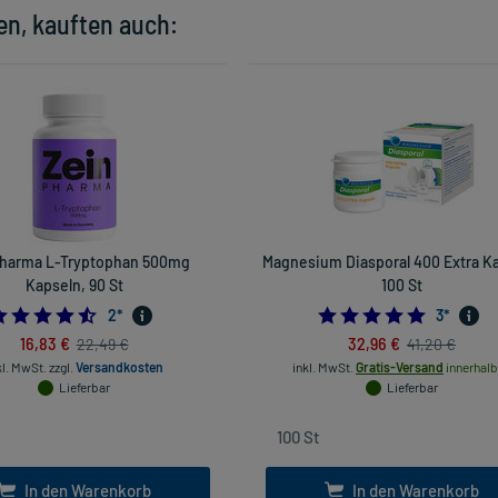
en, kauften auch:
harma L-Tryptophan 500mg
Magnesium Diasporal 400 Extra Ka
Kapseln, 90 St
100 St
4.5
5.0
2
*
3
*
16,83 €
32,96 €
22,49 €
41,20 €
kl. MwSt.
zzgl.
Versandkosten
inkl. MwSt.
Gratis-Versand
innerhalb
Lieferbar
Lieferbar
In den Warenkorb
In den Warenkorb