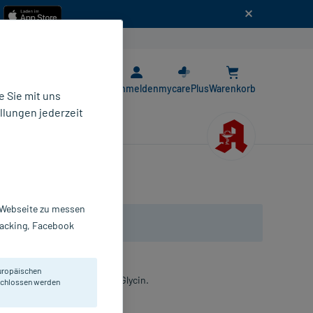
n
E-Rezept App
Anmelden
mycarePlus
Warenkorb
 Sie mit uns
llungen jederzeit
r Webseite zu messen
Tracking, Facebook
uropäischen
 proteinogenen Aminosäure Glycin.
eschlossen werden
pseln