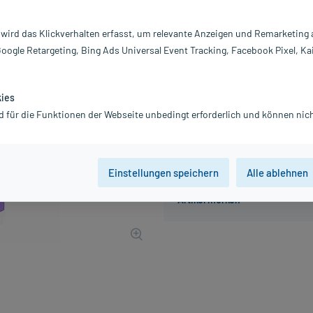
Inhalt:
12
PZN:
13
 wird das Klickverhalten erfasst, um relevante Anzeigen und Remarketing
Hersteller:
Z
Google Retargeting, Bing Ads Universal Event Tracking, Facebook Pixel, Ka
26,89 €
UVP
29,95 €
269
inkl. MwSt.
Gratis-Versand
innerhalb D.
kies
d für die Funktionen der Webseite unbedingt erforderlich und können nich
Einstellungen speichern
Alle ablehnen