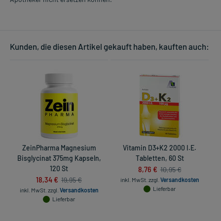
Kunden, die diesen Artikel gekauft haben, kauften auch:
ZeinPharma Magnesium
Vitamin D3+K2 2000 I.E.
Bisglycinat 375mg Kapseln,
Tabletten, 60 St
120 St
8,76 €
10,95 €
18,34 €
19,95 €
inkl. MwSt.
zzgl.
Versandkosten
Lieferbar
inkl. MwSt.
zzgl.
Versandkosten
in
Lieferbar