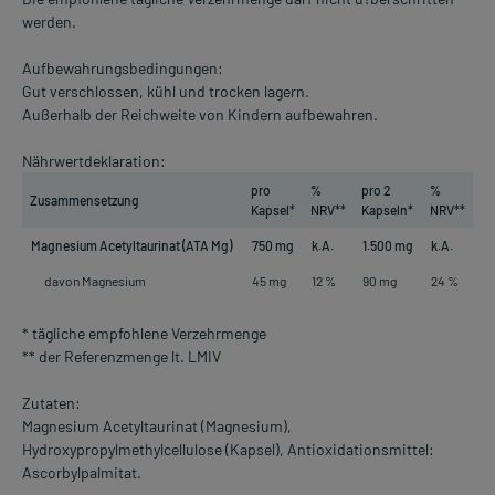
werden.
Aufbewahrungsbedingungen:
Gut verschlossen, kühl und trocken lagern.
Außerhalb der Reichweite von Kindern aufbewahren.
Nährwertdeklaration:
pro
%
pro 2
%
Zusammensetzung
Kapsel*
NRV**
Kapseln*
NRV**
Magnesium Acetyltaurinat (ATA Mg)
750 mg
k.A.
1.500 mg
k.A.
davon Magnesium
45 mg
12 %
90 mg
24 %
* tägliche empfohlene Verzehrmenge
** der Referenzmenge lt. LMIV
Zutaten:
Magnesium Acetyltaurinat (Magnesium),
Hydroxypropylmethylcellulose (Kapsel), Antioxidationsmittel:
Ascorbylpalmitat.