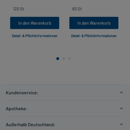
In den Warenkorb
In den Warenkorb
Detail- & Pflichtinformationen
Detail- & Pflichtinformationen
Kundenservice:
Versandkosten
Apotheke:
Zahlungsarten
Ratgeber
Kontakt
Außerhalb Deutschland:
E-Rezept