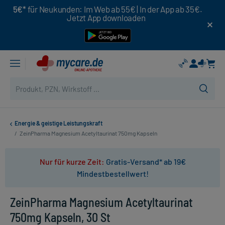
5€*
für Neukunden: Im Web ab 55€ | In der App ab 35€.
Jetzt App downloaden
Energie & geistige Leistungskraft
/
ZeinPharma Magnesium Acetyltaurinat 750mg Kapseln
Nur für kurze Zeit:
Gratis-Versand* ab 19€
Mindestbestellwert!
ZeinPharma Magnesium Acetyltaurinat
750mg Kapseln, 30 St