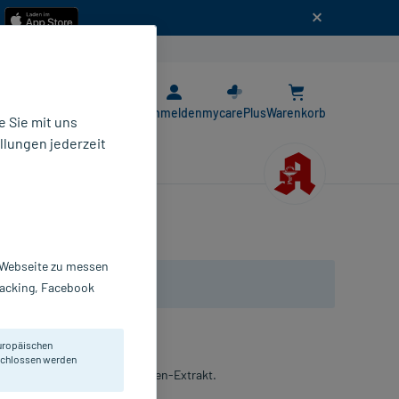
n
E-Rezept App
Anmelden
mycarePlus
Warenkorb
 Sie mit uns
llungen jederzeit
r Webseite zu messen
Tracking, Facebook
uropäischen
eschlossen werden
Kiefer (Pinus pinaster) Rinden-Extrakt.