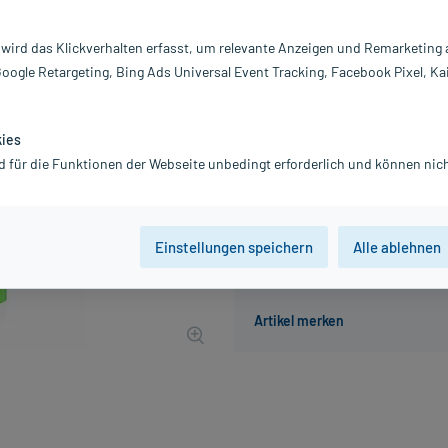
Darreichung:
Ka
Inhalt:
60
 wird das Klickverhalten erfasst, um relevante Anzeigen und Remarketing
PZN:
1
Google Retargeting, Bing Ads Universal Event Tracking, Facebook Pixel, Ka
Hersteller:
Z
53,15 €
UVP
59,95 €
532
P
kies
inkl. MwSt.
Gratis-Versand
innerhalb D.
d für die Funktionen der Webseite unbedingt erforderlich und können nich
Einstellungen speichern
Alle ablehnen
Der Artikel ist momentan nicht
Beratung für Produktalternat