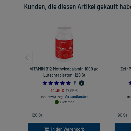
Kunden, die diesen Artikel gekauft hab
VITAMIN B12 Methylcobalamin 1000 µg
ZeinP
Lutschtabletten, 120 St
5.0
1
*
14,36 €
17,95 €
inkl. MwSt.
zzgl.
Versandkosten
in
Lieferbar
In den Warenkorb