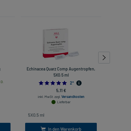
g
Echinacea Quarz Comp Augentropfen,
Eucerin
5X0.5 ml
 D.
5.0
2
*
5,11 €
inkl. MwSt.
zzgl.
Versandkosten
inkl. Mw
Lieferbar
In den Warenkorb