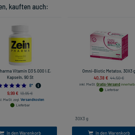
en, kauften auch:
harma Vitamin D3 5.000 I.E.
Omni-Biotic Metatox, 30X3 
Kapseln, 90 St
40,38 €
44,50 €
inkl. MwSt.
Gratis-Versand
innerhalb
5.0
8
*
Lieferbar
9,99 €
13,95 €
kl. MwSt.
zzgl.
Versandkosten
Lieferbar
In den Warenkorb
In den Warenkorb