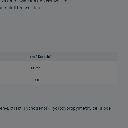
 zu oder zwischen den Mahlzeiten.
berschritten werden.
.
pro 2 Kapseln*
100 mg
70 mg
inden-Extrakt (Pycnogenol), Hydroxypropylmethylcellulose