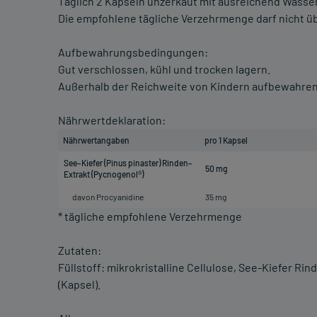
Täglich 2 Kapseln unzerkaut mit ausreichend Wasser
Die empfohlene tägliche Verzehrmenge darf nicht ü
Aufbewahrungsbedingungen:
Gut verschlossen, kühl und trocken lagern.
Außerhalb der Reichweite von Kindern aufbewahren
Nährwertdeklaration:
Nährwertangaben
pro 1 Kapsel
See–Kiefer (Pinus pinaster) Rinden–
50 mg
Extrakt (Pycnogenol®)
davon Procyanidine
35 mg
* tägliche empfohlene Verzehrmenge
Zutaten:
Füllstoff: mikrokristalline Cellulose, See-Kiefer R
(Kapsel).