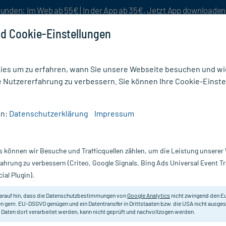
unden: Im Web ab 55€ | In der App ab 35€. Jetzt App downloade
d Cookie-Einstellungen
es um zu erfahren, wann Sie unsere Webseite besuchen und wie
e Nutzererfahrung zu verbessern. Sie können Ihre Cookie-Einste
nlösen
Rezeptur
Aktion %
en:
Datenschutzerklärung
Impressum
enen
/
ZeinPharma Pycnogenol 50mg Kapseln
s können wir Besuche und Trafficquellen zählen, um die Leistung unsere
Nur für kurze Zeit:
Gratis-Versand* ab 19€ Mindestbestellwert!
fahrung zu verbessern (Criteo, Google Signals, Bing Ads Universal Event 
ial Plugin).
 Kapseln, 60 St
Zein Pharma
arauf hin, dass die Datenschutzbestimmungen von
Google Analytics
nicht zwingend den E
n gem. EU-DSGVO genügen und ein Datentransfer in Drittstaaten bzw. die USA nicht ausg
 Daten dort verarbeitet werden, kann nicht geprüft und nachvollzogen werden.
Nahrungsergänzungsmittel mit See-