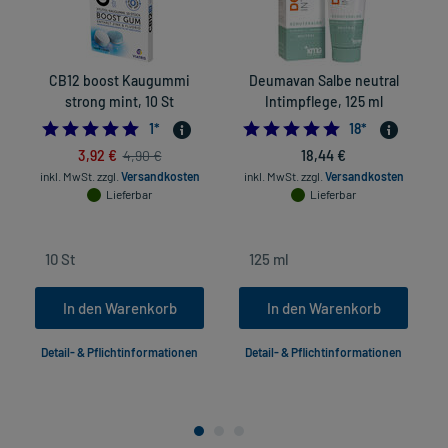
CB12 boost Kaugummi
Deumavan Salbe neutral
strong mint, 10 St
Intimpflege, 125 ml
5.0
4.8333333333333
1
*
18
*
3,92 €
18,44 €
4,90 €
inkl. MwSt.
zzgl.
Versandkosten
inkl. MwSt.
zzgl.
Versandkosten
Lieferbar
Lieferbar
In den Warenkorb
In den Warenkorb
Detail- & Pflichtinformationen
Detail- & Pflichtinformationen