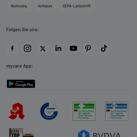
Engagement
Direktabrechnung PKV
Rechnung
Vorkasse
SEPA-Lastschrift
Partner
Apotheke vor Ort
Kundenbewertungen
Folgen Sie uns:
AGB
Impressum
Datenschutz
Cookie-Einstellungen
mycare App:
Rückgabe/Widerruf
Barrierefreiheitserklärung