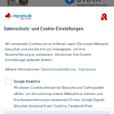
Datenschutz- und Cookie-Einstellungen
Wir verwenden Cookies um zu erfahren, wann Sie unsere Webseite
besuchen und wie Sie mit uns interagieren, um Ihre
Nutzererfahrung zu verbessern. Sie können Ihre Cookie-
Alle Preise gelten inkl. MwSt., ggf. zzgl. Versandkosten
Einstellungen jederzeit ändern.
Informationen auf dieser Website werden ausschließlich für
informative Zwecke zur Verfügung gestellt. Sie ersetzen keinesfalls
Nähere Informationen:
Datenschutzerklärung
Impressum
die Untersuchung und Behandlung durch einen Arzt. Bitte
beachten Sie, dass hierdurch weder Diagnosen gestellt noch
Google Analytics
Therapien eingeleitet werden können. | Diese Webseite benutzt
Google Analytics. Lesen Sie bitte dazu die wichtigen Hinweise in
Mit diesen Cookies können wir Besuche und Trafficquellen
unserer Datenschutzerklärung. Für den Widerruf einer Bestellung
zählen, um die Leistung unserer Webseite zu messen und
nutzen Sie das Formular:
Ihre Nutzererfahrung zu verbessern (Criteo, Google Signals,
Bing Ads Universal Event Tracking, Facebook Pixel,
Vertrag widerrufen
Youtube-Social Plugin).