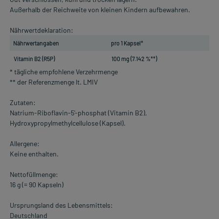
Außerhalb der Reichweite von kleinen Kindern aufbewahren.
Nährwertdeklaration:
Nährwertangaben
pro 1 Kapsel*
Vitamin B2 (R5P)
100 mg (7.142 %**)
* tägliche empfohlene Verzehrmenge
** der Referenzmenge lt. LMIV
Zutaten:
Natrium-Riboflavin-5'-phosphat (Vitamin B2),
Hydroxypropylmethylcellulose (Kapsel).
Allergene:
Keine enthalten.
Nettofüllmenge:
16 g (= 90 Kapseln)
Ursprungsland des Lebensmittels:
Deutschland