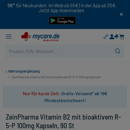
5€*
für Neukunden: Im Web ab 55€ | In der App ab 35€.
Jetzt App downloaden
Nahrungsergänzung
/
ZeinPharma Vitamin B2 mit bioaktivem R-5-P 100mg Kapseln
Nur für kurze Zeit:
Gratis-Versand* ab 19€
Mindestbestellwert!
ZeinPharma Vitamin B2 mit bioaktivem R-
5-P 100mg Kapseln, 90 St