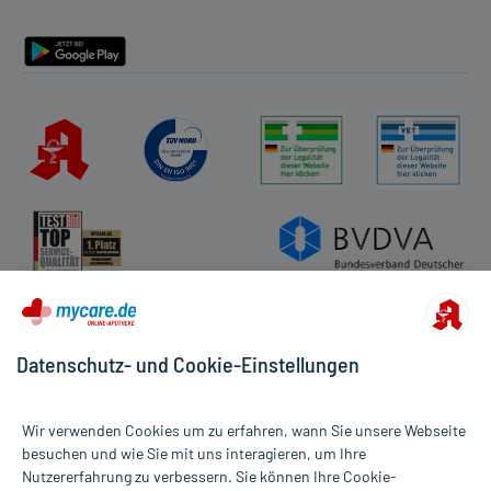
Barrierefreiheitserklärung
Datenschutz- und Cookie-Einstellungen
Wir verwenden Cookies um zu erfahren, wann Sie unsere Webseite
besuchen und wie Sie mit uns interagieren, um Ihre
Nutzererfahrung zu verbessern. Sie können Ihre Cookie-
Alle Preise gelten inkl. MwSt., ggf. zzgl. Versandkosten