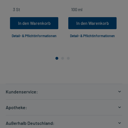
In den Warenkorb
In den Warenkorb
Detail- & Pflichtinformationen
Detail- & Pflichtinformationen
Kundenservice:
Versandkosten
Apotheke:
Zahlungsarten
Ratgeber
Kontakt
Außerhalb Deutschland:
E-Rezept