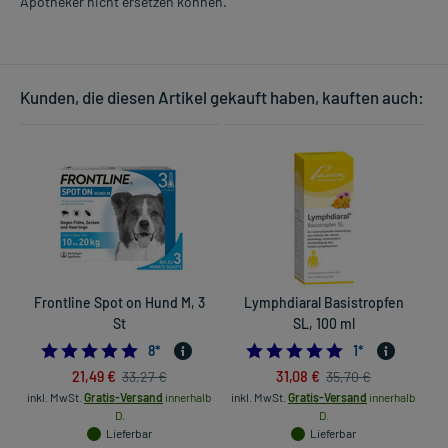
Apotheker nicht ersetzen können.
Kunden, die diesen Artikel gekauft haben, kauften auch:
Frontline Spot on Hund M, 3
Lymphdiaral Basistropfen
St
SL, 100 ml
4.875
5.0
8
*
1
*
21,49 €
31,08 €
33,27 €
35,70 €
inkl. MwSt.
Gratis-Versand
innerhalb
inkl. MwSt.
Gratis-Versand
innerhalb
D.
D.
Lieferbar
Lieferbar