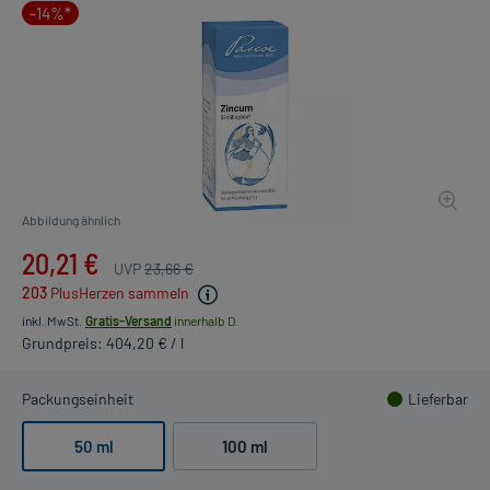
-14%*
Abbildung ähnlich
20,21 €
UVP
23,66 €
203
PlusHerzen sammeln
inkl. MwSt.
Gratis-Versand
innerhalb D.
Grundpreis: 404,20 € / l
Packungseinheit
Lieferbar
50 ml
100 ml