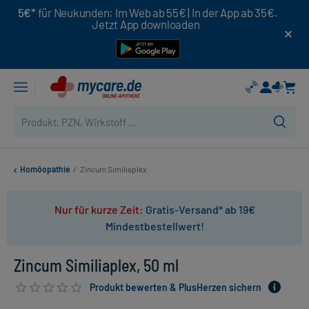
5€*
für Neukunden: Im Web ab 55€ | In der App ab 35€.
Jetzt App downloaden
Homöopathie
/
Zincum Similiaplex
Nur für kurze Zeit:
Gratis-Versand* ab 19€
Mindestbestellwert!
Zincum Similiaplex, 50 ml
Produkt bewerten & PlusHerzen sichern