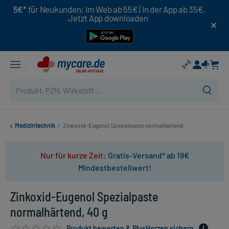
5€*
für Neukunden: Im Web ab 55€ | In der App ab 35€.
Jetzt App downloaden
Medizintechnik
/
Zinkoxid-Eugenol Spezialpaste normalhärtend
Nur für kurze Zeit:
Gratis-Versand* ab 19€
Mindestbestellwert!
Zinkoxid-Eugenol Spezialpaste
normalhärtend, 40 g
Produkt bewerten & PlusHerzen sichern