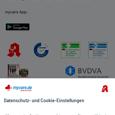
Cookie-Einstellungen
mycare App:
Rückgabe/Widerruf
Barrierefreiheitserklärung
Datenschutz- und Cookie-Einstellungen