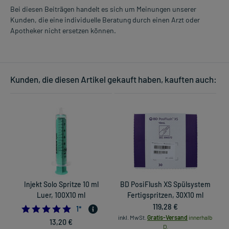
Bei diesen Beiträgen handelt es sich um Meinungen unserer
Kunden, die eine individuelle Beratung durch einen Arzt oder
Apotheker nicht ersetzen können.
Kunden, die diesen Artikel gekauft haben, kauften auch:
Injekt Solo Spritze 10 ml
BD PosiFlush XS Spülsystem
Luer, 100X10 ml
Fertigspritzen, 30X10 ml
119,28 €
5.0
1
*
inkl. MwSt.
Gratis-Versand
innerhalb
13,20 €
D.