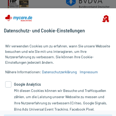
Datenschutz- und Cookie-Einstellungen
Wir verwenden Cookies um zu erfahren, wann Sie unsere Webseite
besuchen und wie Sie mit uns interagieren, um Ihre
Nutzererfahrung zu verbessern. Sie können Ihre Cookie-
Alle Preise gelten inkl. MwSt., ggf. zzgl. Versandkosten
Einstellungen jederzeit ändern.
Informationen auf dieser Website werden ausschließlich für
informative Zwecke zur Verfügung gestellt. Sie ersetzen keinesfalls
Nähere Informationen:
Datenschutzerklärung
Impressum
die Untersuchung und Behandlung durch einen Arzt. Bitte
beachten Sie, dass hierdurch weder Diagnosen gestellt noch
Google Analytics
Therapien eingeleitet werden können. | Diese Webseite benutzt
Mit diesen Cookies können wir Besuche und Trafficquellen
Google Analytics. Lesen Sie bitte dazu die wichtigen Hinweise in
unserer Datenschutzerklärung. Für den Widerruf einer Bestellung
zählen, um die Leistung unserer Webseite zu messen und
nutzen Sie das Formular:
Ihre Nutzererfahrung zu verbessern (Criteo, Google Signals,
Bing Ads Universal Event Tracking, Facebook Pixel,
Vertrag widerrufen
Youtube-Social Plugin).