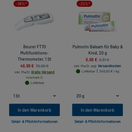
-38%*
-25%*
Beurer FT70
Pulmotin Balsam für Baby &
Multifunktions-
Kind, 20 g
Thermometer, 1 St
6,98 €
9,31 €
46,99 €
76,99 €
inkl. MwSt.
zzgl.
Versandkosten
Lieferbar
349,00 € / kg
inkl. MwSt.
Gratis-Versand
innerhalb D.
Lieferbar
In den Warenkorb
In den Warenkorb
Detail- & Pflichtinformationen
Detail- & Pflichtinformationen