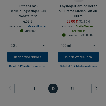
Büttner-Frank
Physiogel Calming Relief
Beruhigungssauger 6-18
A.I. Creme Kinder-Edition,
Monate, 2 St
100 ml
4,05 €
26,00 €
32,50 €
inkl. MwSt.
zzgl.
Versandkosten
inkl. MwSt.
Gratis-Versand
Lieferbar
innerhalb D.
Lieferbar
260,00 € / l
In den Warenkorb
In den Warenkorb
Detail- & Pflichtinformationen
Detail- & Pflichtinformationen
1
10
21
...
...