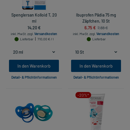
Spenglersan Kolloid T, 20
Ibuprofen Pädia 75 mg
ml
Zäpfchen, 10 St
14,20 €
6,75 €
7,88 €
inkl. MwSt.
zzgl.
Versandkosten
inkl. MwSt.
zzgl.
Versandkosten
Lieferbar
710,00 € / l
Lieferbar
In den Warenkorb
In den Warenkorb
Detail- & Pflichtinformationen
Detail- & Pflichtinformationen
-20%*