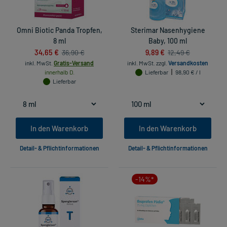
Omni Biotic Panda Tropfen,
Sterimar Nasenhygiene
8 ml
Baby, 100 ml
34,65 €
9,89 €
36,90 €
12,49 €
inkl. MwSt.
Gratis-Versand
inkl. MwSt.
zzgl.
Versandkosten
innerhalb D.
Lieferbar
98,90 € / l
Lieferbar
In den Warenkorb
In den Warenkorb
Detail- & Pflichtinformationen
Detail- & Pflichtinformationen
-14%*