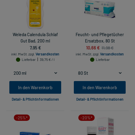
Weleda Calendula Schlaf
Feucht- und Pflegetücher
Gut Bad, 200 ml
Ersatzbox, 80 St
7,95 €
10,66 €
11,98 €
inkl. MwSt.
zzgl.
Versandkosten
inkl. MwSt.
zzgl.
Versandkosten
Lieferbar
39,75 € / l
Lieferbar
In den Warenkorb
In den Warenkorb
Detail- & Pflichtinformationen
Detail- & Pflichtinformationen
-25%*
-20%*