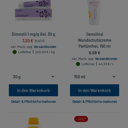
Dimestil 1 mg/g Gel, 30 g
Sensilind
7,20 €
Wundschutzcreme
8,41 €
Parfümfrei, 150 ml
inkl. MwSt.
zzgl.
Versandkosten
Lieferbar
240,00 € / kg
6,68 €
inkl. MwSt.
zzgl.
Versandkosten
Lieferbar
44,53 € / l
In den Warenkorb
In den Warenkorb
Detail- & Pflichtinformationen
Detail- & Pflichtinformationen
-11%*