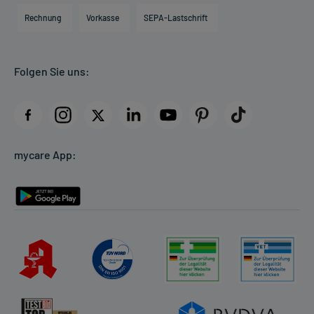
Engagement
Direktabrechnung PKV
Rechnung
Vorkasse
SEPA-Lastschrift
Partner
Apotheke vor Ort
Kundenbewertungen
Folgen Sie uns:
AGB
Impressum
Datenschutz
Cookie-Einstellungen
mycare App:
Rückgabe/Widerruf
Barrierefreiheitserklärung