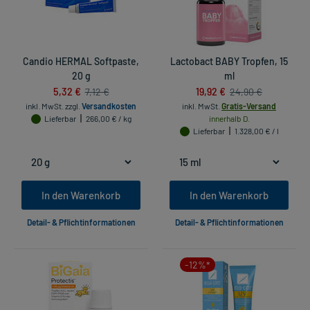
Candio HERMAL Softpaste,
Lactobact BABY Tropfen, 15
20 g
ml
5,32 €
19,92 €
7,12 €
24,90 €
inkl. MwSt.
zzgl.
Versandkosten
inkl. MwSt.
Gratis-Versand
Lieferbar
266,00 € / kg
innerhalb D.
Lieferbar
1.328,00 € / l
In den Warenkorb
In den Warenkorb
Detail- & Pflichtinformationen
Detail- & Pflichtinformationen
-12%*