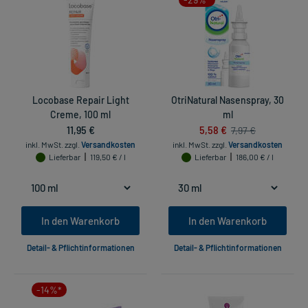
Locobase Repair Light
OtriNatural Nasenspray, 30
Creme, 100 ml
ml
11,95 €
5,58 €
7,97 €
inkl. MwSt.
zzgl.
Versandkosten
inkl. MwSt.
zzgl.
Versandkosten
Lieferbar
119,50 € / l
Lieferbar
186,00 € / l
In den Warenkorb
In den Warenkorb
Detail- & Pflichtinformationen
Detail- & Pflichtinformationen
-14%*