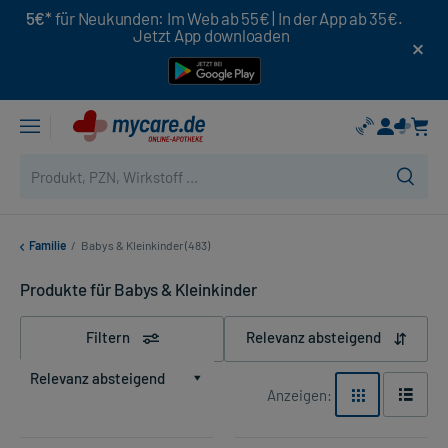
5€*
für Neukunden: Im Web ab 55€ | In der App ab 35€.
Jetzt App downloaden
Familie
/
Babys & Kleinkinder (483)
Produkte für Babys & Kleinkinder
Filtern
Relevanz absteigend
Relevanz absteigend
Anzeigen: