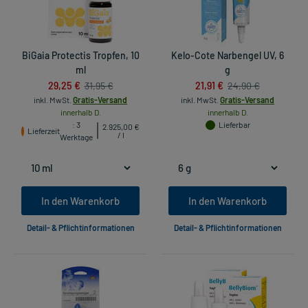
BiGaia Protectis Tropfen, 10
Kelo-Cote Narbengel UV, 6
ml
g
29,25 €
21,91 €
31,95 €
24,90 €
inkl. MwSt.
Gratis-Versand
inkl. MwSt.
Gratis-Versand
innerhalb D.
innerhalb D.
: 3
Lieferbar
2.925,00 €
Lieferzeit
/ l
Werktage
In den Warenkorb
In den Warenkorb
Detail- & Pflichtinformationen
Detail- & Pflichtinformationen